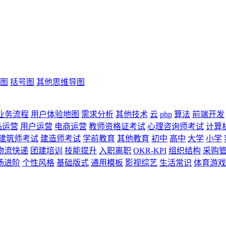
图
括号图
其他思维导图
业务流程
用户体验地图
需求分析
其他技术
云
php
算法
前端开发
品运营
用户运营
电商运营
教师资格证考试
心理咨询师考试
计算
建筑师考试
建造师考试
学前教育
其他教育
初中
高中
大学
小学
物流快递
团建培训
技能提升
入职离职
OKR-KPI
组织结构
采购
场进阶
个性风格
基础版式
通用模板
影视综艺
生活常识
体育游戏