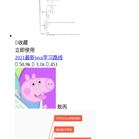

收藏
立即使用
2021最新java学习路线

50.9k

3.1k

451
敖丙