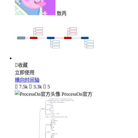
敖丙

收藏
立即使用
横向时间轴

7.5k

3.3k

5
ProcessOn官方