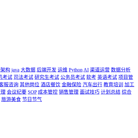
架构
java
大数据
后端开发
运维
Python
AI
渠道运营
数据分析
机考试
司法考试
研究生考试
公务员考试
软考
英语考试
项目管
客服咨询
其他岗位
酒店餐饮
金融保险
汽车出行
教育培训
加工
管理
会议纪要
SOP
成本管控
销售管理
面试技巧
计划总结
综合
旅游美食
节日节气