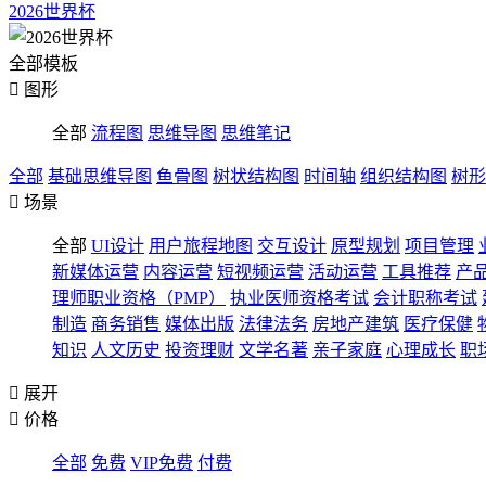
2026世界杯
全部模板

图形
全部
流程图
思维导图
思维笔记
全部
基础思维导图
鱼骨图
树状结构图
时间轴
组织结构图
树形

场景
全部
UI设计
用户旅程地图
交互设计
原型规划
项目管理
新媒体运营
内容运营
短视频运营
活动运营
工具推荐
产
理师职业资格（PMP）
执业医师资格考试
会计职称考试
制造
商务销售
媒体出版
法律法务
房地产建筑
医疗保健
知识
人文历史
投资理财
文学名著
亲子家庭
心理成长
职

展开

价格
全部
免费
VIP免费
付费