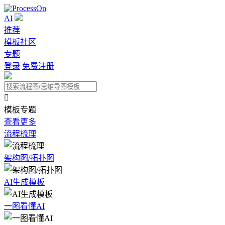
AI
推荐
模板社区
专题
登录
免费注册

模板专题
查看更多
流程梳理
架构图/拓扑图
AI生成模板
一图看懂AI