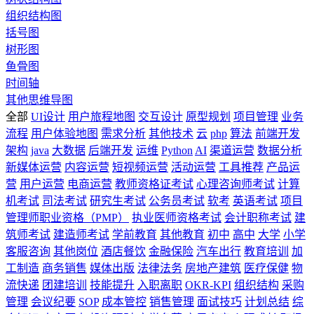
组织结构图
括号图
树形图
鱼骨图
时间轴
其他思维导图
全部
UI设计
用户旅程地图
交互设计
原型规划
项目管理
业务
流程
用户体验地图
需求分析
其他技术
云
php
算法
前端开发
架构
java
大数据
后端开发
运维
Python
AI
渠道运营
数据分析
新媒体运营
内容运营
短视频运营
活动运营
工具推荐
产品运
营
用户运营
电商运营
教师资格证考试
心理咨询师考试
计算
机考试
司法考试
研究生考试
公务员考试
软考
英语考试
项目
管理师职业资格（PMP）
执业医师资格考试
会计职称考试
建
筑师考试
建造师考试
学前教育
其他教育
初中
高中
大学
小学
客服咨询
其他岗位
酒店餐饮
金融保险
汽车出行
教育培训
加
工制造
商务销售
媒体出版
法律法务
房地产建筑
医疗保健
物
流快递
团建培训
技能提升
入职离职
OKR-KPI
组织结构
采购
管理
会议纪要
SOP
成本管控
销售管理
面试技巧
计划总结
综