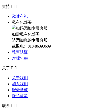
支持


邀请有礼
私有化部署
如需私有化部署
请添加您的专属客服
或致电：010-86393609
教育认证
对标Visio
关于


关于我们
加入我们
服务条款
隐私政策
联系

