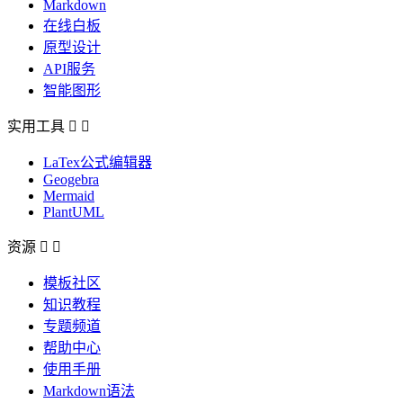
Markdown
在线白板
原型设计
API服务
智能图形
实用工具


LaTex公式编辑器
Geogebra
Mermaid
PlantUML
资源


模板社区
知识教程
专题频道
帮助中心
使用手册
Markdown语法