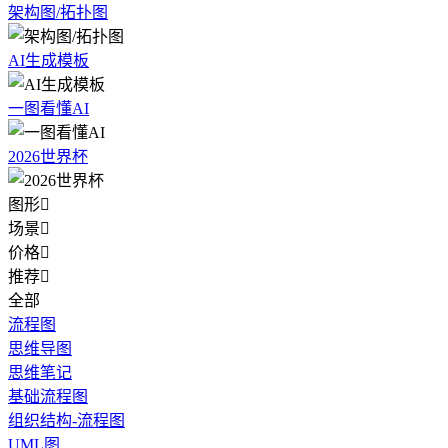
架构图/拓扑图
AI生成模板
一图看懂AI
2026世界杯
图形

场景

价格

推荐

全部
流程图
思维导图
思维笔记
基础流程图
组织结构-流程图
UML图