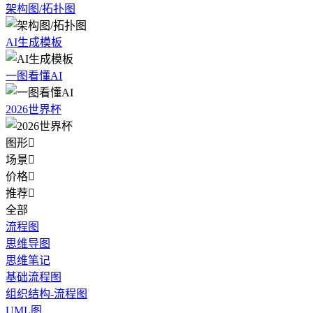
架构图/拓扑图
AI生成模板
一图看懂AI
2026世界杯
图形

场景

价格

推荐

全部
流程图
思维导图
思维笔记
基础流程图
组织结构-流程图
UML图