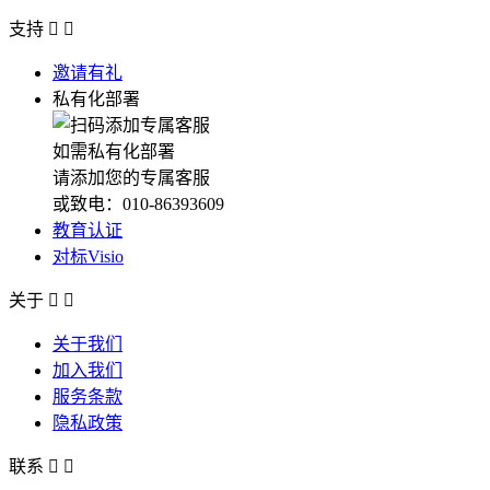
支持


邀请有礼
私有化部署
如需私有化部署
请添加您的专属客服
或致电：010-86393609
教育认证
对标Visio
关于


关于我们
加入我们
服务条款
隐私政策
联系

