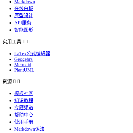
Markdown
在线白板
原型设计
API服务
智能图形
实用工具


LaTex公式编辑器
Geogebra
Mermaid
PlantUML
资源


模板社区
知识教程
专题频道
帮助中心
使用手册
Markdown语法