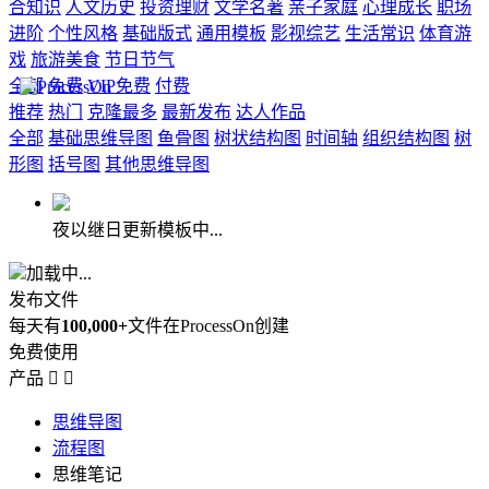
合知识
人文历史
投资理财
文学名著
亲子家庭
心理成长
职场
进阶
个性风格
基础版式
通用模板
影视综艺
生活常识
体育游
戏
旅游美食
节日节气
全部
免费
VIP免费
付费
推荐
热门
克隆最多
最新发布
达人作品
全部
基础思维导图
鱼骨图
树状结构图
时间轴
组织结构图
树
形图
括号图
其他思维导图
夜以继日更新模板中...
加载中...
发布文件
每天有
100,000+
文件在ProcessOn创建
免费使用
产品


思维导图
流程图
思维笔记