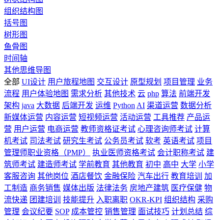
组织结构图
括号图
树形图
鱼骨图
时间轴
其他思维导图
全部
UI设计
用户旅程地图
交互设计
原型规划
项目管理
业务
流程
用户体验地图
需求分析
其他技术
云
php
算法
前端开发
架构
java
大数据
后端开发
运维
Python
AI
渠道运营
数据分析
新媒体运营
内容运营
短视频运营
活动运营
工具推荐
产品运
营
用户运营
电商运营
教师资格证考试
心理咨询师考试
计算
机考试
司法考试
研究生考试
公务员考试
软考
英语考试
项目
管理师职业资格（PMP）
执业医师资格考试
会计职称考试
建
筑师考试
建造师考试
学前教育
其他教育
初中
高中
大学
小学
客服咨询
其他岗位
酒店餐饮
金融保险
汽车出行
教育培训
加
工制造
商务销售
媒体出版
法律法务
房地产建筑
医疗保健
物
流快递
团建培训
技能提升
入职离职
OKR-KPI
组织结构
采购
管理
会议纪要
SOP
成本管控
销售管理
面试技巧
计划总结
综