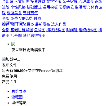
合知识
人文历史
投资理财
文学名著
亲子家庭
心理成长
职场
进阶
个性风格
基础版式
通用模板
影视综艺
生活常识
体育游
戏
旅游美食
节日节气
全部
免费
VIP免费
付费
推荐
热门
克隆最多
最新发布
达人作品
全部
基础思维导图
鱼骨图
树状结构图
时间轴
组织结构图
树
形图
括号图
其他思维导图
夜以继日更新模板中...
加载中...
发布文件
每天有
100,000+
文件在ProcessOn创建
免费使用
产品


思维导图
流程图
思维笔记