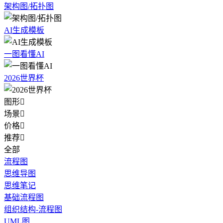
架构图/拓扑图
AI生成模板
一图看懂AI
2026世界杯
图形

场景

价格

推荐

全部
流程图
思维导图
思维笔记
基础流程图
组织结构-流程图
UML图