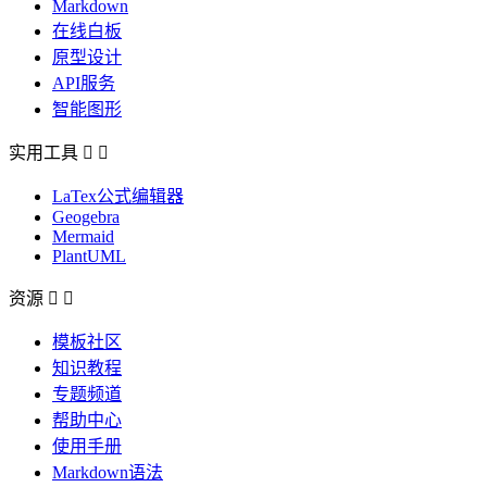
Markdown
在线白板
原型设计
API服务
智能图形
实用工具


LaTex公式编辑器
Geogebra
Mermaid
PlantUML
资源


模板社区
知识教程
专题频道
帮助中心
使用手册
Markdown语法