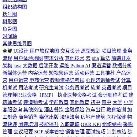
组织结构图
括号图
树形图
鱼骨图
时间轴
其他思维导图
全部
UI设计
用户旅程地图
交互设计
原型规划
项目管理
业务
流程
用户体验地图
需求分析
其他技术
云
php
算法
前端开发
架构
java
大数据
后端开发
运维
Python
AI
渠道运营
数据分析
新媒体运营
内容运营
短视频运营
活动运营
工具推荐
产品运
营
用户运营
电商运营
教师资格证考试
心理咨询师考试
计算
机考试
司法考试
研究生考试
公务员考试
软考
英语考试
项目
管理师职业资格（PMP）
执业医师资格考试
会计职称考试
建
筑师考试
建造师考试
学前教育
其他教育
初中
高中
大学
小学
客服咨询
其他岗位
酒店餐饮
金融保险
汽车出行
教育培训
加
工制造
商务销售
媒体出版
法律法务
房地产建筑
医疗保健
物
流快递
团建培训
技能提升
入职离职
OKR-KPI
组织结构
采购
管理
会议纪要
SOP
成本管控
销售管理
面试技巧
计划总结
综