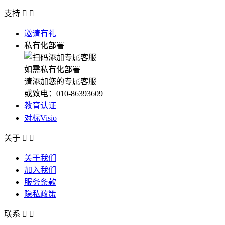
支持


邀请有礼
私有化部署
如需私有化部署
请添加您的专属客服
或致电：010-86393609
教育认证
对标Visio
关于


关于我们
加入我们
服务条款
隐私政策
联系

