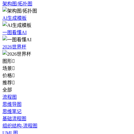
架构图/拓扑图
AI生成模板
一图看懂AI
2026世界杯
图形

场景

价格

推荐

全部
流程图
思维导图
思维笔记
基础流程图
组织结构-流程图
UML图