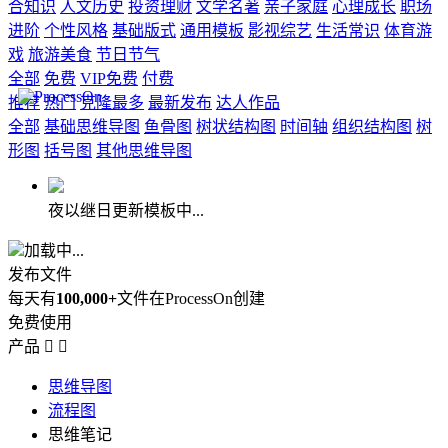
合知识
人文历史
投资理财
文学名著
亲子家庭
心理成长
职场
进阶
个性风格
基础版式
通用模板
影视综艺
生活常识
体育游
戏
旅游美食
节日节气
全部
免费
VIP免费
付费
推荐
热门
克隆最多
最新发布
达人作品
全部
基础思维导图
鱼骨图
树状结构图
时间轴
组织结构图
树
形图
括号图
其他思维导图
夜以继日更新模板中...
加载中...
发布文件
每天有
100,000+
文件在ProcessOn创建
免费使用
产品


思维导图
流程图
思维笔记