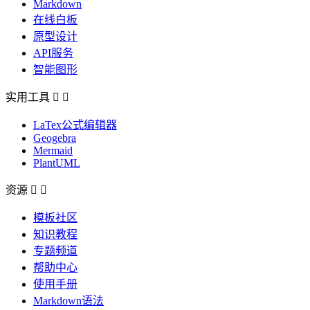
Markdown
在线白板
原型设计
API服务
智能图形
实用工具


LaTex公式编辑器
Geogebra
Mermaid
PlantUML
资源


模板社区
知识教程
专题频道
帮助中心
使用手册
Markdown语法