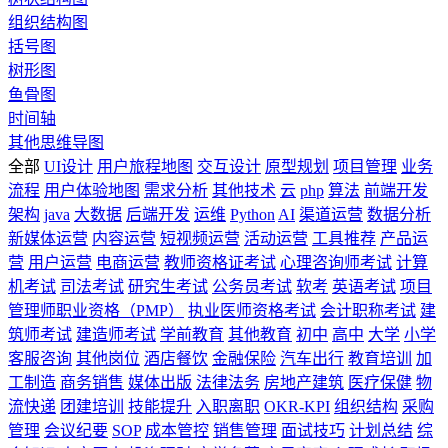
组织结构图
括号图
树形图
鱼骨图
时间轴
其他思维导图
全部
UI设计
用户旅程地图
交互设计
原型规划
项目管理
业务
流程
用户体验地图
需求分析
其他技术
云
php
算法
前端开发
架构
java
大数据
后端开发
运维
Python
AI
渠道运营
数据分析
新媒体运营
内容运营
短视频运营
活动运营
工具推荐
产品运
营
用户运营
电商运营
教师资格证考试
心理咨询师考试
计算
机考试
司法考试
研究生考试
公务员考试
软考
英语考试
项目
管理师职业资格（PMP）
执业医师资格考试
会计职称考试
建
筑师考试
建造师考试
学前教育
其他教育
初中
高中
大学
小学
客服咨询
其他岗位
酒店餐饮
金融保险
汽车出行
教育培训
加
工制造
商务销售
媒体出版
法律法务
房地产建筑
医疗保健
物
流快递
团建培训
技能提升
入职离职
OKR-KPI
组织结构
采购
管理
会议纪要
SOP
成本管控
销售管理
面试技巧
计划总结
综