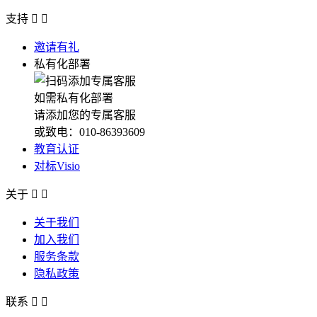
支持


邀请有礼
私有化部署
如需私有化部署
请添加您的专属客服
或致电：010-86393609
教育认证
对标Visio
关于


关于我们
加入我们
服务条款
隐私政策
联系

