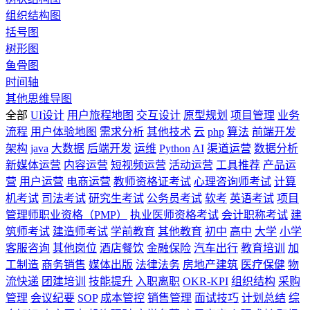
组织结构图
括号图
树形图
鱼骨图
时间轴
其他思维导图
全部
UI设计
用户旅程地图
交互设计
原型规划
项目管理
业务
流程
用户体验地图
需求分析
其他技术
云
php
算法
前端开发
架构
java
大数据
后端开发
运维
Python
AI
渠道运营
数据分析
新媒体运营
内容运营
短视频运营
活动运营
工具推荐
产品运
营
用户运营
电商运营
教师资格证考试
心理咨询师考试
计算
机考试
司法考试
研究生考试
公务员考试
软考
英语考试
项目
管理师职业资格（PMP）
执业医师资格考试
会计职称考试
建
筑师考试
建造师考试
学前教育
其他教育
初中
高中
大学
小学
客服咨询
其他岗位
酒店餐饮
金融保险
汽车出行
教育培训
加
工制造
商务销售
媒体出版
法律法务
房地产建筑
医疗保健
物
流快递
团建培训
技能提升
入职离职
OKR-KPI
组织结构
采购
管理
会议纪要
SOP
成本管控
销售管理
面试技巧
计划总结
综