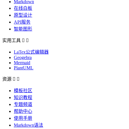
Markdown
在线白板
原型设计
API服务
智能图形
实用工具


LaTex公式编辑器
Geogebra
Mermaid
PlantUML
资源


模板社区
知识教程
专题频道
帮助中心
使用手册
Markdown语法