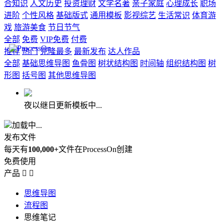
合知识
人文历史
投资理财
文学名著
亲子家庭
心理成长
职场
进阶
个性风格
基础版式
通用模板
影视综艺
生活常识
体育游
戏
旅游美食
节日节气
全部
免费
VIP免费
付费
推荐
热门
克隆最多
最新发布
达人作品
全部
基础思维导图
鱼骨图
树状结构图
时间轴
组织结构图
树
形图
括号图
其他思维导图
夜以继日更新模板中...
加载中...
发布文件
每天有
100,000+
文件在ProcessOn创建
免费使用
产品


思维导图
流程图
思维笔记