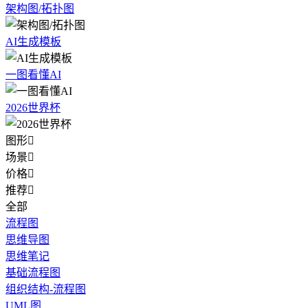
架构图/拓扑图
AI生成模板
一图看懂AI
2026世界杯
图形

场景

价格

推荐

全部
流程图
思维导图
思维笔记
基础流程图
组织结构-流程图
UML图