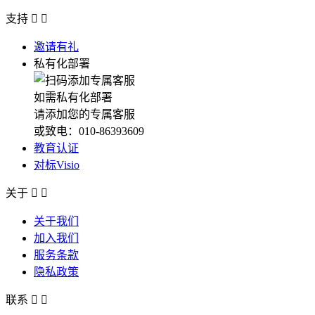
支持


邀请有礼
私有化部署
如需私有化部署
请添加您的专属客服
或致电：010-86393609
教育认证
对标Visio
关于


关于我们
加入我们
服务条款
隐私政策
联系

