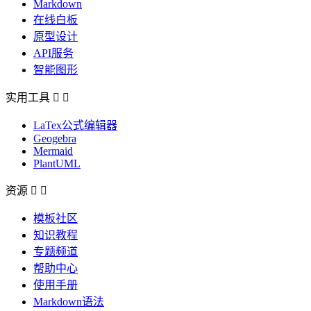
Markdown
在线白板
原型设计
API服务
智能图形
实用工具


LaTex公式编辑器
Geogebra
Mermaid
PlantUML
资源


模板社区
知识教程
专题频道
帮助中心
使用手册
Markdown语法