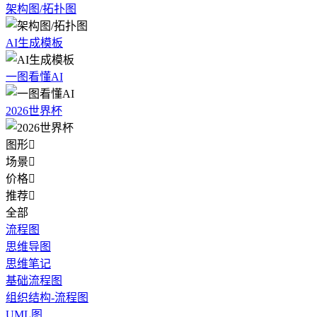
架构图/拓扑图
AI生成模板
一图看懂AI
2026世界杯
图形

场景

价格

推荐

全部
流程图
思维导图
思维笔记
基础流程图
组织结构-流程图
UML图