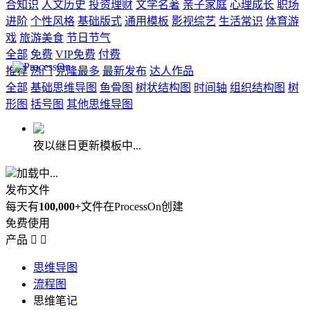
合知识
人文历史
投资理财
文学名著
亲子家庭
心理成长
职场
进阶
个性风格
基础版式
通用模板
影视综艺
生活常识
体育游
戏
旅游美食
节日节气
全部
免费
VIP免费
付费
推荐
热门
克隆最多
最新发布
达人作品
全部
基础思维导图
鱼骨图
树状结构图
时间轴
组织结构图
树
形图
括号图
其他思维导图
夜以继日更新模板中...
加载中...
发布文件
每天有
100,000+
文件在ProcessOn创建
免费使用
产品


思维导图
流程图
思维笔记