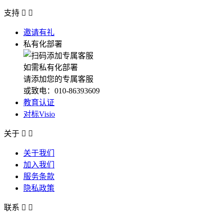
支持


邀请有礼
私有化部署
如需私有化部署
请添加您的专属客服
或致电：010-86393609
教育认证
对标Visio
关于


关于我们
加入我们
服务条款
隐私政策
联系

