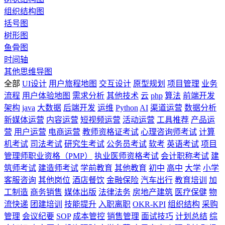
组织结构图
括号图
树形图
鱼骨图
时间轴
其他思维导图
全部
UI设计
用户旅程地图
交互设计
原型规划
项目管理
业务
流程
用户体验地图
需求分析
其他技术
云
php
算法
前端开发
架构
java
大数据
后端开发
运维
Python
AI
渠道运营
数据分析
新媒体运营
内容运营
短视频运营
活动运营
工具推荐
产品运
营
用户运营
电商运营
教师资格证考试
心理咨询师考试
计算
机考试
司法考试
研究生考试
公务员考试
软考
英语考试
项目
管理师职业资格（PMP）
执业医师资格考试
会计职称考试
建
筑师考试
建造师考试
学前教育
其他教育
初中
高中
大学
小学
客服咨询
其他岗位
酒店餐饮
金融保险
汽车出行
教育培训
加
工制造
商务销售
媒体出版
法律法务
房地产建筑
医疗保健
物
流快递
团建培训
技能提升
入职离职
OKR-KPI
组织结构
采购
管理
会议纪要
SOP
成本管控
销售管理
面试技巧
计划总结
综