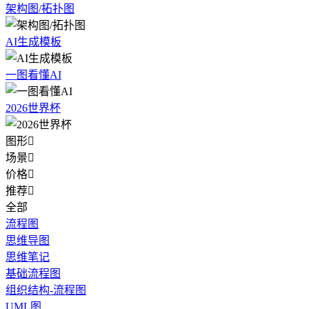
架构图/拓扑图
AI生成模板
一图看懂AI
2026世界杯
图形

场景

价格

推荐

全部
流程图
思维导图
思维笔记
基础流程图
组织结构-流程图
UML图