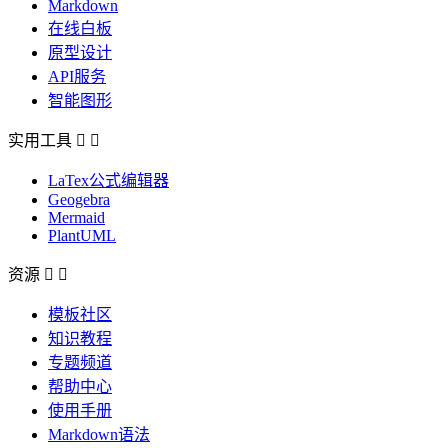
Markdown
在线白板
原型设计
API服务
智能图形
实用工具


LaTex公式编辑器
Geogebra
Mermaid
PlantUML
资源


模板社区
知识教程
专题频道
帮助中心
使用手册
Markdown语法