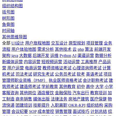
组织结构图
括号图
树形图
鱼骨图
时间轴
其他思维导图
全部
UI设计
用户旅程地图
交互设计
原型规划
项目管理
业务
流程
用户体验地图
需求分析
其他技术
云
php
算法
前端开发
架构
java
大数据
后端开发
运维
Python
AI
渠道运营
数据分析
新媒体运营
内容运营
短视频运营
活动运营
工具推荐
产品运
营
用户运营
电商运营
教师资格证考试
心理咨询师考试
计算
机考试
司法考试
研究生考试
公务员考试
软考
英语考试
项目
管理师职业资格（PMP）
执业医师资格考试
会计职称考试
建
筑师考试
建造师考试
学前教育
其他教育
初中
高中
大学
小学
客服咨询
其他岗位
酒店餐饮
金融保险
汽车出行
教育培训
加
工制造
商务销售
媒体出版
法律法务
房地产建筑
医疗保健
物
流快递
团建培训
技能提升
入职离职
OKR-KPI
组织结构
采购
管理
会议纪要
SOP
成本管控
销售管理
面试技巧
计划总结
综