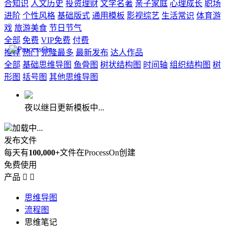
合知识
人文历史
投资理财
文学名著
亲子家庭
心理成长
职场
进阶
个性风格
基础版式
通用模板
影视综艺
生活常识
体育游
戏
旅游美食
节日节气
全部
免费
VIP免费
付费
推荐
热门
克隆最多
最新发布
达人作品
全部
基础思维导图
鱼骨图
树状结构图
时间轴
组织结构图
树
形图
括号图
其他思维导图
夜以继日更新模板中...
加载中...
发布文件
每天有
100,000+
文件在ProcessOn创建
免费使用
产品


思维导图
流程图
思维笔记