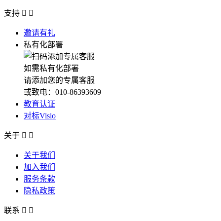
支持


邀请有礼
私有化部署
如需私有化部署
请添加您的专属客服
或致电：010-86393609
教育认证
对标Visio
关于


关于我们
加入我们
服务条款
隐私政策
联系

