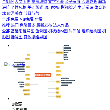
合知识
人文历史
投资理财
文学名著
亲子家庭
心理成长
职场
进阶
个性风格
基础版式
通用模板
影视综艺
生活常识
体育游
戏
旅游美食
节日节气
全部
免费
VIP免费
付费
推荐
热门
克隆最多
最新发布
达人作品
全部
基础思维导图
鱼骨图
树状结构图
时间轴
组织结构图
树
形图
括号图
其他思维导图

收藏