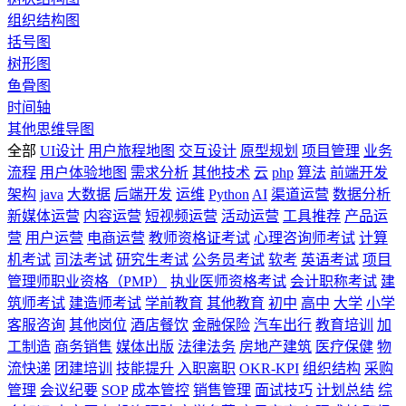
组织结构图
括号图
树形图
鱼骨图
时间轴
其他思维导图
全部
UI设计
用户旅程地图
交互设计
原型规划
项目管理
业务
流程
用户体验地图
需求分析
其他技术
云
php
算法
前端开发
架构
java
大数据
后端开发
运维
Python
AI
渠道运营
数据分析
新媒体运营
内容运营
短视频运营
活动运营
工具推荐
产品运
营
用户运营
电商运营
教师资格证考试
心理咨询师考试
计算
机考试
司法考试
研究生考试
公务员考试
软考
英语考试
项目
管理师职业资格（PMP）
执业医师资格考试
会计职称考试
建
筑师考试
建造师考试
学前教育
其他教育
初中
高中
大学
小学
客服咨询
其他岗位
酒店餐饮
金融保险
汽车出行
教育培训
加
工制造
商务销售
媒体出版
法律法务
房地产建筑
医疗保健
物
流快递
团建培训
技能提升
入职离职
OKR-KPI
组织结构
采购
管理
会议纪要
SOP
成本管控
销售管理
面试技巧
计划总结
综