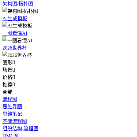
架构图/拓扑图
AI生成模板
一图看懂AI
2026世界杯
图形

场景

价格

推荐

全部
流程图
思维导图
思维笔记
基础流程图
组织结构-流程图
UML图