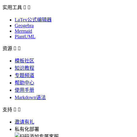
实用工具


LaTex公式编辑器
Geogebra
Mermaid
PlantUML
资源


模板社区
知识教程
专题频道
帮助中心
使用手册
Markdown语法
支持


邀请有礼
私有化部署