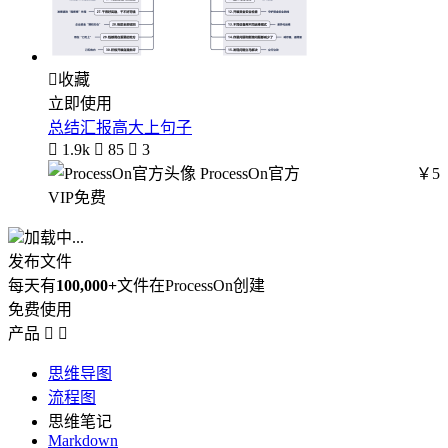

收藏
立即使用
总结汇报高大上句子

1.9k

85

3
ProcessOn官方
￥5
VIP免费
加载中...
发布文件
每天有
100,000+
文件在ProcessOn创建
免费使用
产品


思维导图
流程图
思维笔记
Markdown