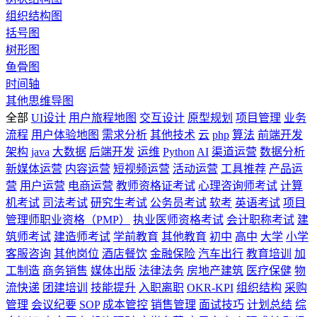
组织结构图
括号图
树形图
鱼骨图
时间轴
其他思维导图
全部
UI设计
用户旅程地图
交互设计
原型规划
项目管理
业务
流程
用户体验地图
需求分析
其他技术
云
php
算法
前端开发
架构
java
大数据
后端开发
运维
Python
AI
渠道运营
数据分析
新媒体运营
内容运营
短视频运营
活动运营
工具推荐
产品运
营
用户运营
电商运营
教师资格证考试
心理咨询师考试
计算
机考试
司法考试
研究生考试
公务员考试
软考
英语考试
项目
管理师职业资格（PMP）
执业医师资格考试
会计职称考试
建
筑师考试
建造师考试
学前教育
其他教育
初中
高中
大学
小学
客服咨询
其他岗位
酒店餐饮
金融保险
汽车出行
教育培训
加
工制造
商务销售
媒体出版
法律法务
房地产建筑
医疗保健
物
流快递
团建培训
技能提升
入职离职
OKR-KPI
组织结构
采购
管理
会议纪要
SOP
成本管控
销售管理
面试技巧
计划总结
综