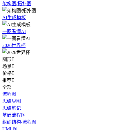
架构图/拓扑图
AI生成模板
一图看懂AI
2026世界杯
图形

场景

价格

推荐

全部
流程图
思维导图
思维笔记
基础流程图
组织结构-流程图
UML图