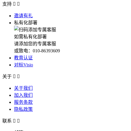
支持


邀请有礼
私有化部署
如需私有化部署
请添加您的专属客服
或致电：010-86393609
教育认证
对标Visio
关于


关于我们
加入我们
服务条款
隐私政策
联系

