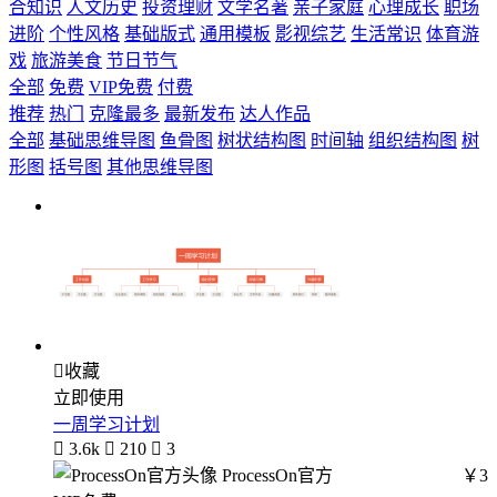
合知识
人文历史
投资理财
文学名著
亲子家庭
心理成长
职场
进阶
个性风格
基础版式
通用模板
影视综艺
生活常识
体育游
戏
旅游美食
节日节气
全部
免费
VIP免费
付费
推荐
热门
克隆最多
最新发布
达人作品
全部
基础思维导图
鱼骨图
树状结构图
时间轴
组织结构图
树
形图
括号图
其他思维导图

收藏
立即使用
一周学习计划

3.6k

210

3
ProcessOn官方
￥3