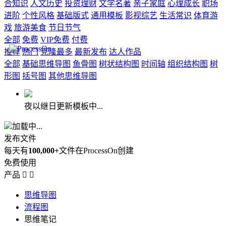
合知识
人文历史
投资理财
文学名著
亲子家庭
心理成长
职场
进阶
个性风格
基础版式
通用模板
影视综艺
生活常识
体育游
戏
旅游美食
节日节气
全部
免费
VIP免费
付费
推荐
热门
克隆最多
最新发布
达人作品
全部
基础思维导图
鱼骨图
树状结构图
时间轴
组织结构图
树
形图
括号图
其他思维导图
夜以继日更新模板中...
加载中...
发布文件
每天有
100,000+
文件在ProcessOn创建
免费使用
产品


思维导图
流程图
思维笔记