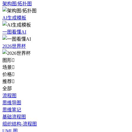
架构图/拓扑图
AI生成模板
一图看懂AI
2026世界杯
图形

场景

价格

推荐

全部
流程图
思维导图
思维笔记
基础流程图
组织结构-流程图
UML图