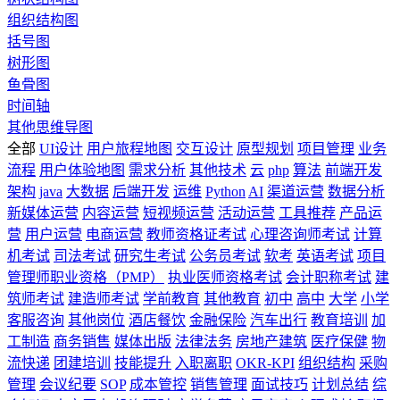
组织结构图
括号图
树形图
鱼骨图
时间轴
其他思维导图
全部
UI设计
用户旅程地图
交互设计
原型规划
项目管理
业务
流程
用户体验地图
需求分析
其他技术
云
php
算法
前端开发
架构
java
大数据
后端开发
运维
Python
AI
渠道运营
数据分析
新媒体运营
内容运营
短视频运营
活动运营
工具推荐
产品运
营
用户运营
电商运营
教师资格证考试
心理咨询师考试
计算
机考试
司法考试
研究生考试
公务员考试
软考
英语考试
项目
管理师职业资格（PMP）
执业医师资格考试
会计职称考试
建
筑师考试
建造师考试
学前教育
其他教育
初中
高中
大学
小学
客服咨询
其他岗位
酒店餐饮
金融保险
汽车出行
教育培训
加
工制造
商务销售
媒体出版
法律法务
房地产建筑
医疗保健
物
流快递
团建培训
技能提升
入职离职
OKR-KPI
组织结构
采购
管理
会议纪要
SOP
成本管控
销售管理
面试技巧
计划总结
综