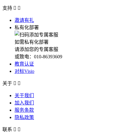
支持


邀请有礼
私有化部署
如需私有化部署
请添加您的专属客服
或致电：010-86393609
教育认证
对标Visio
关于


关于我们
加入我们
服务条款
隐私政策
联系

