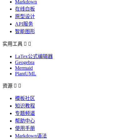
Markdown
在线白板
原型设计
API服务
智能图形
实用工具


LaTex公式编辑器
Geogebra
Mermaid
PlantUML
资源


模板社区
知识教程
专题频道
帮助中心
使用手册
Markdown语法