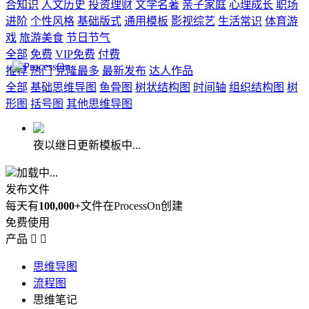
合知识
人文历史
投资理财
文学名著
亲子家庭
心理成长
职场
进阶
个性风格
基础版式
通用模板
影视综艺
生活常识
体育游
戏
旅游美食
节日节气
全部
免费
VIP免费
付费
推荐
热门
克隆最多
最新发布
达人作品
全部
基础思维导图
鱼骨图
树状结构图
时间轴
组织结构图
树
形图
括号图
其他思维导图
夜以继日更新模板中...
加载中...
发布文件
每天有
100,000+
文件在ProcessOn创建
免费使用
产品


思维导图
流程图
思维笔记