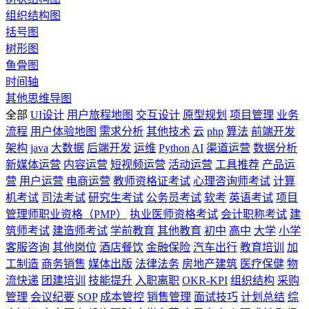
组织结构图
括号图
树形图
鱼骨图
时间轴
其他思维导图
全部
UI设计
用户旅程地图
交互设计
原型规划
项目管理
业务
流程
用户体验地图
需求分析
其他技术
云
php
算法
前端开发
架构
java
大数据
后端开发
运维
Python
AI
渠道运营
数据分析
新媒体运营
内容运营
短视频运营
活动运营
工具推荐
产品运
营
用户运营
电商运营
教师资格证考试
心理咨询师考试
计算
机考试
司法考试
研究生考试
公务员考试
软考
英语考试
项目
管理师职业资格（PMP）
执业医师资格考试
会计职称考试
建
筑师考试
建造师考试
学前教育
其他教育
初中
高中
大学
小学
客服咨询
其他岗位
酒店餐饮
金融保险
汽车出行
教育培训
加
工制造
商务销售
媒体出版
法律法务
房地产建筑
医疗保健
物
流快递
团建培训
技能提升
入职离职
OKR-KPI
组织结构
采购
管理
会议纪要
SOP
成本管控
销售管理
面试技巧
计划总结
综