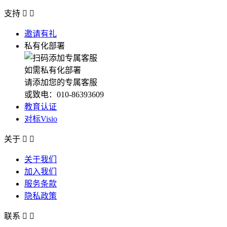
支持


邀请有礼
私有化部署
如需私有化部署
请添加您的专属客服
或致电：010-86393609
教育认证
对标Visio
关于


关于我们
加入我们
服务条款
隐私政策
联系

