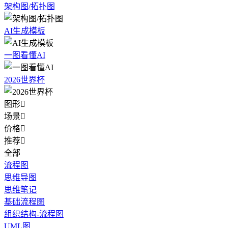
架构图/拓扑图
AI生成模板
一图看懂AI
2026世界杯
图形

场景

价格

推荐

全部
流程图
思维导图
思维笔记
基础流程图
组织结构-流程图
UML图