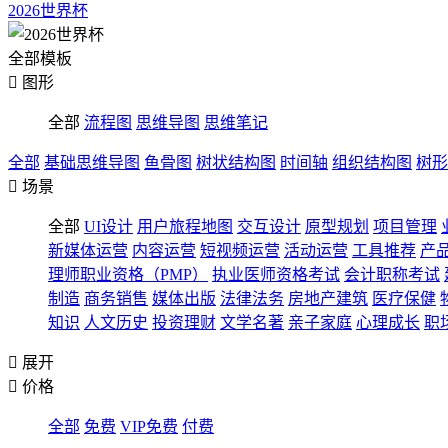
2026世界杯
全部模板

图形
全部
流程图
思维导图
思维笔记
全部
基础思维导图
鱼骨图
树状结构图
时间轴
组织结构图
树形

场景
全部
UI设计
用户旅程地图
交互设计
原型规划
项目管理
新媒体运营
内容运营
短视频运营
活动运营
工具推荐
产
理师职业资格（PMP）
执业医师资格考试
会计职称考试
制造
商务销售
媒体出版
法律法务
房地产建筑
医疗保健
知识
人文历史
投资理财
文学名著
亲子家庭
心理成长
职

展开

价格
全部
免费
VIP免费
付费