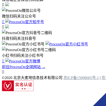

微信扫码关注公众号


抖音扫码关注抖音号
小红书扫码关注小红书号

前往ProcessOn全球网站 →

©2020 北京大麦地信息技术有限公司
京ICP备15008605号-1
|
京