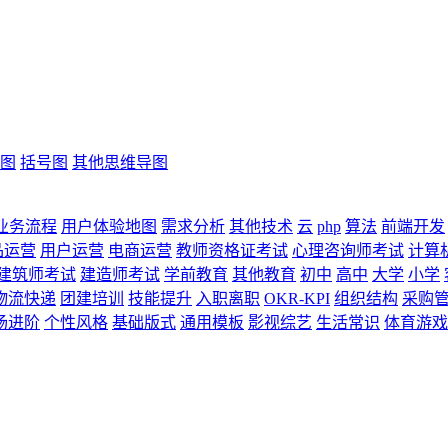
图
括号图
其他思维导图
业务流程
用户体验地图
需求分析
其他技术
云
php
算法
前端开发
品运营
用户运营
电商运营
教师资格证考试
心理咨询师考试
计算
建筑师考试
建造师考试
学前教育
其他教育
初中
高中
大学
小学
物流快递
团建培训
技能提升
入职离职
OKR-KPI
组织结构
采购
场进阶
个性风格
基础版式
通用模板
影视综艺
生活常识
体育游戏