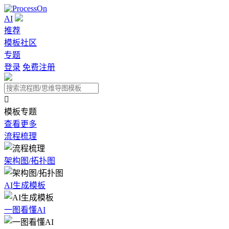
AI
推荐
模板社区
专题
登录
免费注册

模板专题
查看更多
流程梳理
架构图/拓扑图
AI生成模板
一图看懂AI