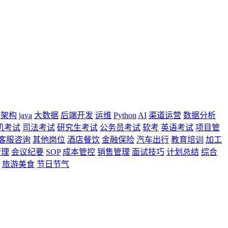
架构
java
大数据
后端开发
运维
Python
AI
渠道运营
数据分析
机考试
司法考试
研究生考试
公务员考试
软考
英语考试
项目管
客服咨询
其他岗位
酒店餐饮
金融保险
汽车出行
教育培训
加工
管理
会议纪要
SOP
成本管控
销售管理
面试技巧
计划总结
综合
旅游美食
节日节气