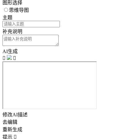
图形选择
思维导图
主题
补充说明
AI生成


修改AI描述
去编辑
重新生成
提示
