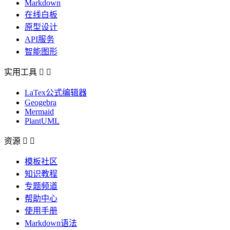
Markdown
在线白板
原型设计
API服务
智能图形
实用工具


LaTex公式编辑器
Geogebra
Mermaid
PlantUML
资源


模板社区
知识教程
专题频道
帮助中心
使用手册
Markdown语法