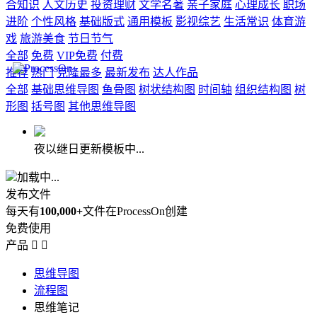
合知识
人文历史
投资理财
文学名著
亲子家庭
心理成长
职场
进阶
个性风格
基础版式
通用模板
影视综艺
生活常识
体育游
戏
旅游美食
节日节气
全部
免费
VIP免费
付费
推荐
热门
克隆最多
最新发布
达人作品
全部
基础思维导图
鱼骨图
树状结构图
时间轴
组织结构图
树
形图
括号图
其他思维导图
夜以继日更新模板中...
加载中...
发布文件
每天有
100,000+
文件在ProcessOn创建
免费使用
产品


思维导图
流程图
思维笔记