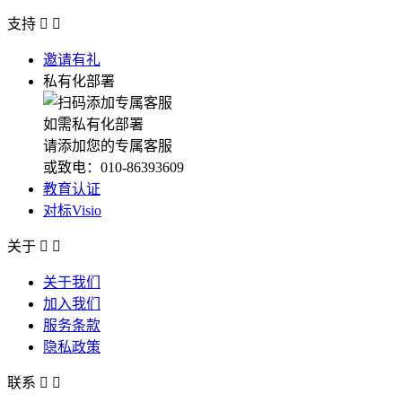
支持


邀请有礼
私有化部署
如需私有化部署
请添加您的专属客服
或致电：010-86393609
教育认证
对标Visio
关于


关于我们
加入我们
服务条款
隐私政策
联系

