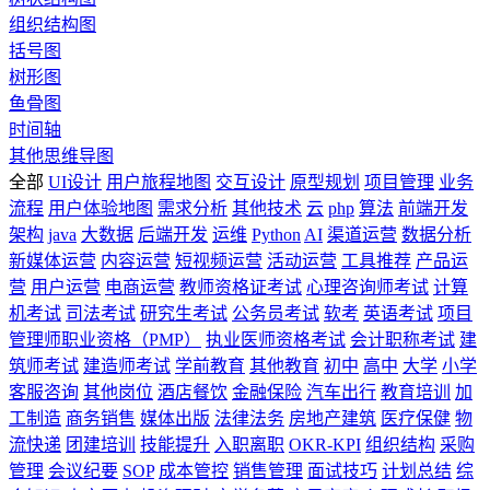
组织结构图
括号图
树形图
鱼骨图
时间轴
其他思维导图
全部
UI设计
用户旅程地图
交互设计
原型规划
项目管理
业务
流程
用户体验地图
需求分析
其他技术
云
php
算法
前端开发
架构
java
大数据
后端开发
运维
Python
AI
渠道运营
数据分析
新媒体运营
内容运营
短视频运营
活动运营
工具推荐
产品运
营
用户运营
电商运营
教师资格证考试
心理咨询师考试
计算
机考试
司法考试
研究生考试
公务员考试
软考
英语考试
项目
管理师职业资格（PMP）
执业医师资格考试
会计职称考试
建
筑师考试
建造师考试
学前教育
其他教育
初中
高中
大学
小学
客服咨询
其他岗位
酒店餐饮
金融保险
汽车出行
教育培训
加
工制造
商务销售
媒体出版
法律法务
房地产建筑
医疗保健
物
流快递
团建培训
技能提升
入职离职
OKR-KPI
组织结构
采购
管理
会议纪要
SOP
成本管控
销售管理
面试技巧
计划总结
综