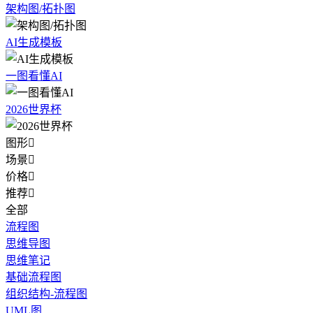
架构图/拓扑图
AI生成模板
一图看懂AI
2026世界杯
图形

场景

价格

推荐

全部
流程图
思维导图
思维笔记
基础流程图
组织结构-流程图
UML图