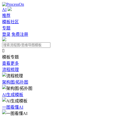
AI
推荐
模板社区
专题
登录
免费注册

模板专题
查看更多
流程梳理
架构图/拓扑图
AI生成模板
一图看懂AI