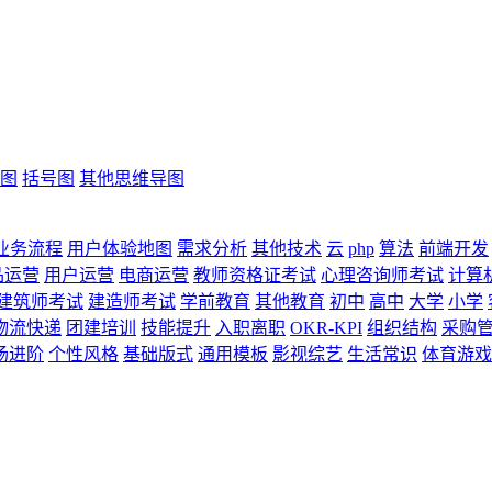
图
括号图
其他思维导图
业务流程
用户体验地图
需求分析
其他技术
云
php
算法
前端开发
品运营
用户运营
电商运营
教师资格证考试
心理咨询师考试
计算
建筑师考试
建造师考试
学前教育
其他教育
初中
高中
大学
小学
物流快递
团建培训
技能提升
入职离职
OKR-KPI
组织结构
采购
场进阶
个性风格
基础版式
通用模板
影视综艺
生活常识
体育游戏