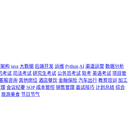
架构
java
大数据
后端开发
运维
Python
AI
渠道运营
数据分析
机考试
司法考试
研究生考试
公务员考试
软考
英语考试
项目管
客服咨询
其他岗位
酒店餐饮
金融保险
汽车出行
教育培训
加工
管理
会议纪要
SOP
成本管控
销售管理
面试技巧
计划总结
综合
旅游美食
节日节气