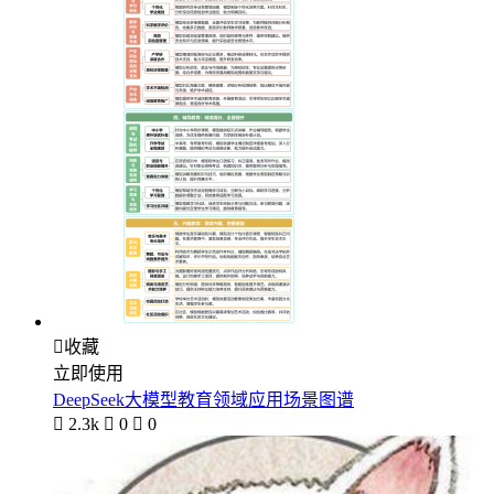

收藏
立即使用
DeepSeek大模型教育领域应用场景图谱

2.3k

0

0