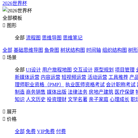
2026世界杯
全部模板

图形
全部
流程图
思维导图
思维笔记
全部
基础思维导图
鱼骨图
树状结构图
时间轴
组织结构图
树形

场景
全部
UI设计
用户旅程地图
交互设计
原型规划
项目管理
新媒体运营
内容运营
短视频运营
活动运营
工具推荐
产
理师职业资格（PMP）
执业医师资格考试
会计职称考试
制造
商务销售
媒体出版
法律法务
房地产建筑
医疗保健
知识
人文历史
投资理财
文学名著
亲子家庭
心理成长
职

展开

价格
全部
免费
VIP免费
付费