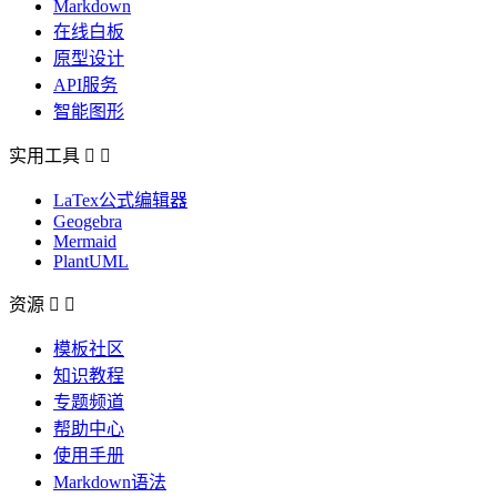
Markdown
在线白板
原型设计
API服务
智能图形
实用工具


LaTex公式编辑器
Geogebra
Mermaid
PlantUML
资源


模板社区
知识教程
专题频道
帮助中心
使用手册
Markdown语法