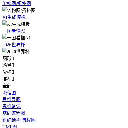
架构图/拓扑图
AI生成模板
一图看懂AI
2026世界杯
图形

场景

价格

推荐

全部
流程图
思维导图
思维笔记
基础流程图
组织结构-流程图
UML图