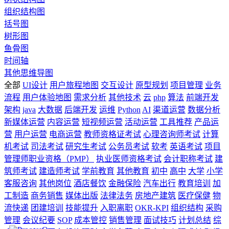
组织结构图
括号图
树形图
鱼骨图
时间轴
其他思维导图
全部
UI设计
用户旅程地图
交互设计
原型规划
项目管理
业务
流程
用户体验地图
需求分析
其他技术
云
php
算法
前端开发
架构
java
大数据
后端开发
运维
Python
AI
渠道运营
数据分析
新媒体运营
内容运营
短视频运营
活动运营
工具推荐
产品运
营
用户运营
电商运营
教师资格证考试
心理咨询师考试
计算
机考试
司法考试
研究生考试
公务员考试
软考
英语考试
项目
管理师职业资格（PMP）
执业医师资格考试
会计职称考试
建
筑师考试
建造师考试
学前教育
其他教育
初中
高中
大学
小学
客服咨询
其他岗位
酒店餐饮
金融保险
汽车出行
教育培训
加
工制造
商务销售
媒体出版
法律法务
房地产建筑
医疗保健
物
流快递
团建培训
技能提升
入职离职
OKR-KPI
组织结构
采购
管理
会议纪要
SOP
成本管控
销售管理
面试技巧
计划总结
综