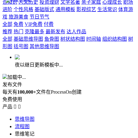
合知识
人文历史
投资理财
文学名著
亲子家庭
心理成长
职场
进阶
个性风格
基础版式
通用模板
影视综艺
生活常识
体育游
戏
旅游美食
节日节气
全部
免费
VIP免费
付费
推荐
热门
克隆最多
最新发布
达人作品
全部
基础思维导图
鱼骨图
树状结构图
时间轴
组织结构图
树
形图
括号图
其他思维导图
夜以继日更新模板中...
加载中...
发布文件
每天有
100,000+
文件在ProcessOn创建
免费使用
产品


思维导图
流程图
思维笔记