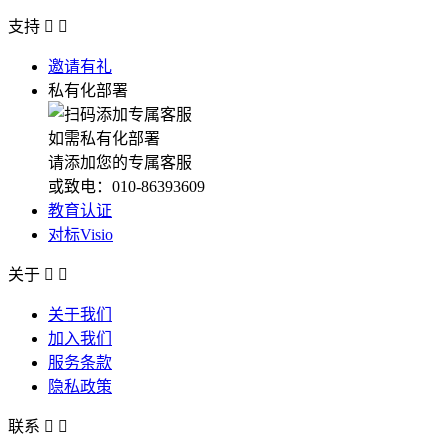
支持


邀请有礼
私有化部署
如需私有化部署
请添加您的专属客服
或致电：010-86393609
教育认证
对标Visio
关于


关于我们
加入我们
服务条款
隐私政策
联系

