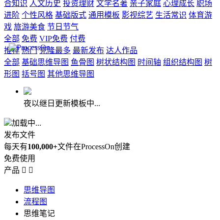
合知识
人文历史
投资理财
文学名著
亲子家庭
心理成长
职场
进阶
个性风格
基础版式
通用模板
影视综艺
生活常识
体育游
戏
旅游美食
节日节气
全部
免费
VIP免费
付费
推荐
热门
克隆最多
最新发布
达人作品
全部
基础思维导图
鱼骨图
树状结构图
时间轴
组织结构图
树
形图
括号图
其他思维导图
夜以继日更新模板中...
加载中...
发布文件
每天有
100,000+
文件在ProcessOn创建
免费使用
产品


思维导图
流程图
思维笔记