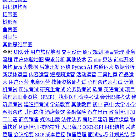
组织结构图
括号图
树形图
鱼骨图
时间轴
其他思维导图
全部
UI设计
用户旅程地图
交互设计
原型规划
项目管理
业务
流程
用户体验地图
需求分析
其他技术
云
php
算法
前端开发
架构
java
大数据
后端开发
运维
Python
AI
渠道运营
数据分析
新媒体运营
内容运营
短视频运营
活动运营
工具推荐
产品运
营
用户运营
电商运营
教师资格证考试
心理咨询师考试
计算
机考试
司法考试
研究生考试
公务员考试
软考
英语考试
项目
管理师职业资格（PMP）
执业医师资格考试
会计职称考试
建
筑师考试
建造师考试
学前教育
其他教育
初中
高中
大学
小学
客服咨询
其他岗位
酒店餐饮
金融保险
汽车出行
教育培训
加
工制造
商务销售
媒体出版
法律法务
房地产建筑
医疗保健
物
流快递
团建培训
技能提升
入职离职
OKR-KPI
组织结构
采购
管理
会议纪要
SOP
成本管控
销售管理
面试技巧
计划总结
综