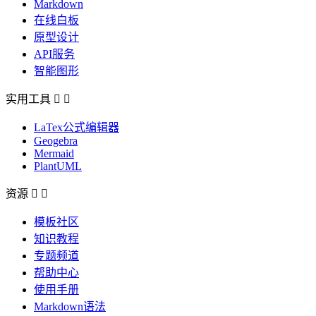
Markdown
在线白板
原型设计
API服务
智能图形
实用工具


LaTex公式编辑器
Geogebra
Mermaid
PlantUML
资源


模板社区
知识教程
专题频道
帮助中心
使用手册
Markdown语法