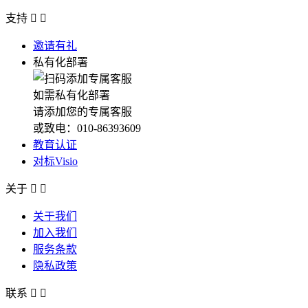
支持


邀请有礼
私有化部署
如需私有化部署
请添加您的专属客服
或致电：010-86393609
教育认证
对标Visio
关于


关于我们
加入我们
服务条款
隐私政策
联系

