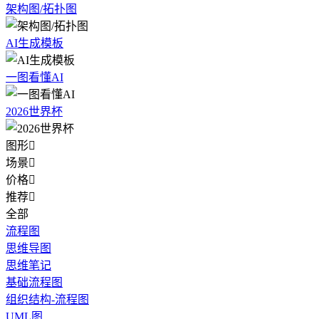
架构图/拓扑图
AI生成模板
一图看懂AI
2026世界杯
图形

场景

价格

推荐

全部
流程图
思维导图
思维笔记
基础流程图
组织结构-流程图
UML图