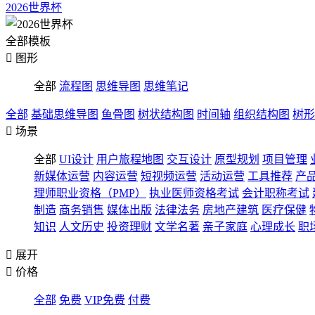
2026世界杯
全部模板

图形
全部
流程图
思维导图
思维笔记
全部
基础思维导图
鱼骨图
树状结构图
时间轴
组织结构图
树形

场景
全部
UI设计
用户旅程地图
交互设计
原型规划
项目管理
新媒体运营
内容运营
短视频运营
活动运营
工具推荐
产
理师职业资格（PMP）
执业医师资格考试
会计职称考试
制造
商务销售
媒体出版
法律法务
房地产建筑
医疗保健
知识
人文历史
投资理财
文学名著
亲子家庭
心理成长
职

展开

价格
全部
免费
VIP免费
付费