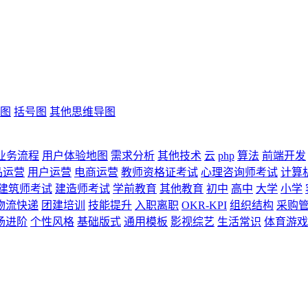
图
括号图
其他思维导图
业务流程
用户体验地图
需求分析
其他技术
云
php
算法
前端开发
品运营
用户运营
电商运营
教师资格证考试
心理咨询师考试
计算
建筑师考试
建造师考试
学前教育
其他教育
初中
高中
大学
小学
物流快递
团建培训
技能提升
入职离职
OKR-KPI
组织结构
采购
场进阶
个性风格
基础版式
通用模板
影视综艺
生活常识
体育游戏