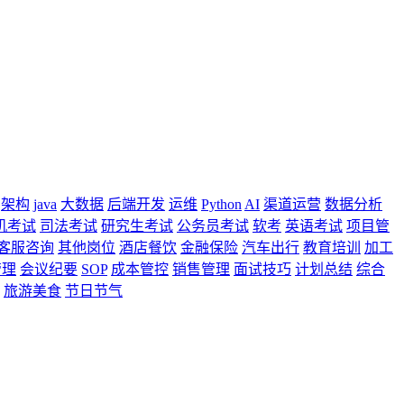
架构
java
大数据
后端开发
运维
Python
AI
渠道运营
数据分析
机考试
司法考试
研究生考试
公务员考试
软考
英语考试
项目管
客服咨询
其他岗位
酒店餐饮
金融保险
汽车出行
教育培训
加工
管理
会议纪要
SOP
成本管控
销售管理
面试技巧
计划总结
综合
旅游美食
节日节气