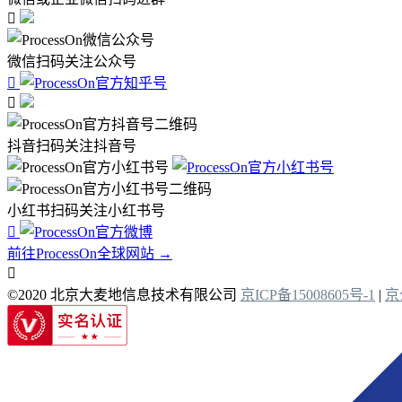

微信扫码关注公众号


抖音扫码关注抖音号
小红书扫码关注小红书号

前往ProcessOn全球网站 →

©2020 北京大麦地信息技术有限公司
京ICP备15008605号-1
|
京