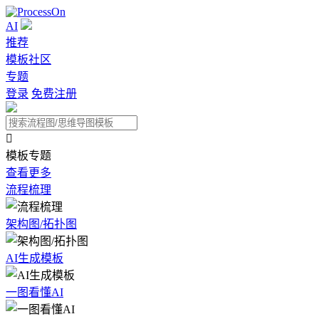
AI
推荐
模板社区
专题
登录
免费注册

模板专题
查看更多
流程梳理
架构图/拓扑图
AI生成模板
一图看懂AI