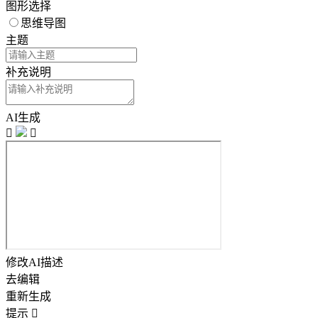
图形选择
思维导图
主题
补充说明
AI生成


修改AI描述
去编辑
重新生成
提示
