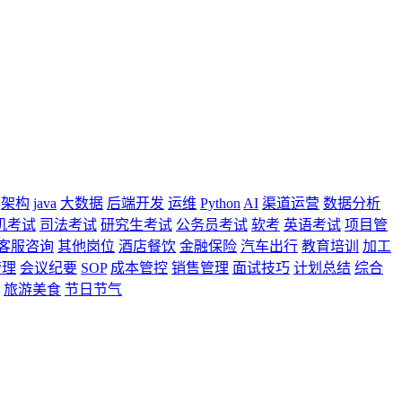
架构
java
大数据
后端开发
运维
Python
AI
渠道运营
数据分析
机考试
司法考试
研究生考试
公务员考试
软考
英语考试
项目管
客服咨询
其他岗位
酒店餐饮
金融保险
汽车出行
教育培训
加工
管理
会议纪要
SOP
成本管控
销售管理
面试技巧
计划总结
综合
旅游美食
节日节气