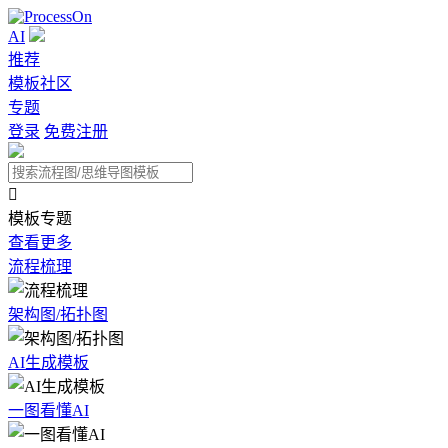
AI
推荐
模板社区
专题
登录
免费注册

模板专题
查看更多
流程梳理
架构图/拓扑图
AI生成模板
一图看懂AI