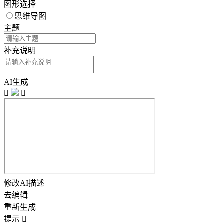
图形选择
思维导图
主题
补充说明
AI生成


修改AI描述
去编辑
重新生成
提示
