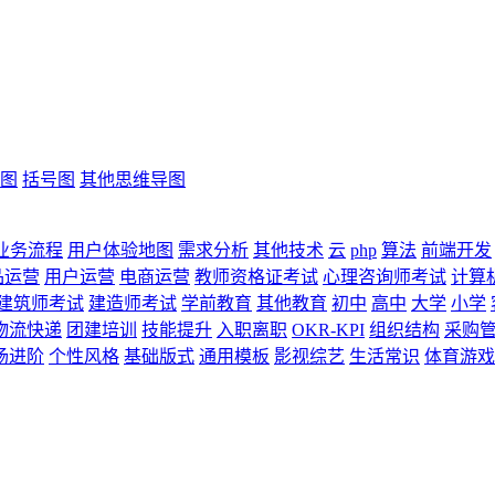
图
括号图
其他思维导图
业务流程
用户体验地图
需求分析
其他技术
云
php
算法
前端开发
品运营
用户运营
电商运营
教师资格证考试
心理咨询师考试
计算
建筑师考试
建造师考试
学前教育
其他教育
初中
高中
大学
小学
物流快递
团建培训
技能提升
入职离职
OKR-KPI
组织结构
采购
场进阶
个性风格
基础版式
通用模板
影视综艺
生活常识
体育游戏