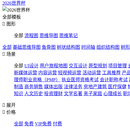
2026世界杯
全部模板

图形
全部
流程图
思维导图
思维笔记
全部
基础思维导图
鱼骨图
树状结构图
时间轴
组织结构图
树形

场景
全部
UI设计
用户旅程地图
交互设计
原型规划
项目管理
新媒体运营
内容运营
短视频运营
活动运营
工具推荐
产
理师职业资格（PMP）
执业医师资格考试
会计职称考试
制造
商务销售
媒体出版
法律法务
房地产建筑
医疗保健
知识
人文历史
投资理财
文学名著
亲子家庭
心理成长
职

展开

价格
全部
免费
VIP免费
付费