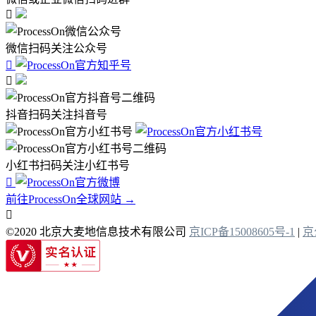

微信扫码关注公众号


抖音扫码关注抖音号
小红书扫码关注小红书号

前往ProcessOn全球网站 →

©2020 北京大麦地信息技术有限公司
京ICP备15008605号-1
|
京