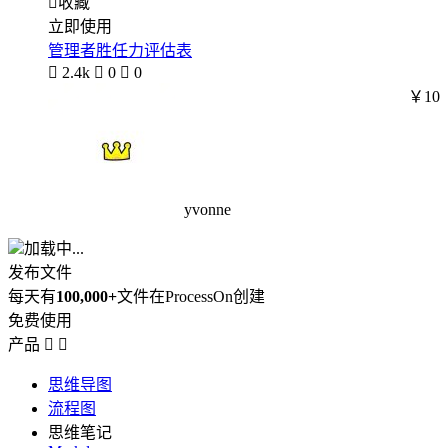

收藏
立即使用
管理者胜任力评估表

2.4k

0

0
￥10
yvonne
加载中...
发布文件
每天有
100,000+
文件在ProcessOn创建
免费使用
产品


思维导图
流程图
思维笔记