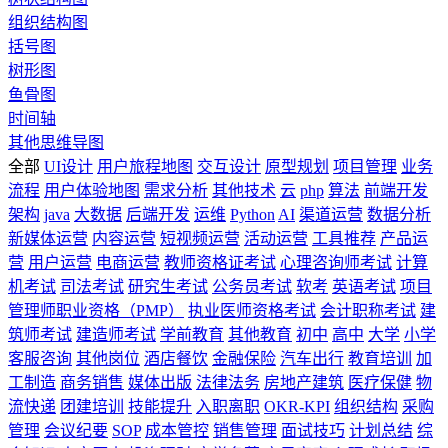
组织结构图
括号图
树形图
鱼骨图
时间轴
其他思维导图
全部
UI设计
用户旅程地图
交互设计
原型规划
项目管理
业务
流程
用户体验地图
需求分析
其他技术
云
php
算法
前端开发
架构
java
大数据
后端开发
运维
Python
AI
渠道运营
数据分析
新媒体运营
内容运营
短视频运营
活动运营
工具推荐
产品运
营
用户运营
电商运营
教师资格证考试
心理咨询师考试
计算
机考试
司法考试
研究生考试
公务员考试
软考
英语考试
项目
管理师职业资格（PMP）
执业医师资格考试
会计职称考试
建
筑师考试
建造师考试
学前教育
其他教育
初中
高中
大学
小学
客服咨询
其他岗位
酒店餐饮
金融保险
汽车出行
教育培训
加
工制造
商务销售
媒体出版
法律法务
房地产建筑
医疗保健
物
流快递
团建培训
技能提升
入职离职
OKR-KPI
组织结构
采购
管理
会议纪要
SOP
成本管控
销售管理
面试技巧
计划总结
综