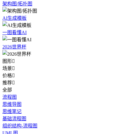
架构图/拓扑图
AI生成模板
一图看懂AI
2026世界杯
图形

场景

价格

推荐

全部
流程图
思维导图
思维笔记
基础流程图
组织结构-流程图
UML图