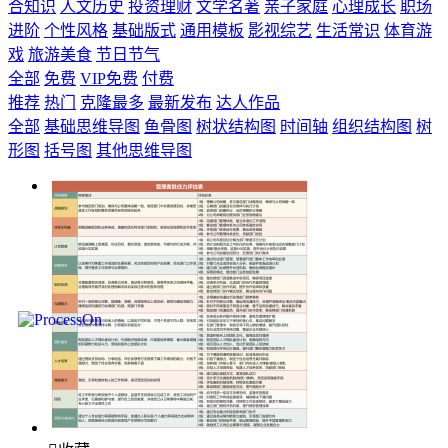
合知识
人文历史
投资理财
文学名著
亲子家庭
心理成长
职场
进阶
个性风格
基础版式
通用模板
影视综艺
生活常识
体育游
戏
旅游美食
节日节气
全部
免费
VIP免费
付费
推荐
热门
克隆最多
最新发布
达人作品
全部
基础思维导图
鱼骨图
树状结构图
时间轴
组织结构图
树
形图
括号图
其他思维导图