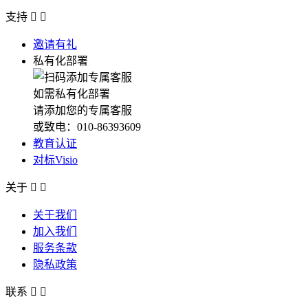
支持


邀请有礼
私有化部署
如需私有化部署
请添加您的专属客服
或致电：010-86393609
教育认证
对标Visio
关于


关于我们
加入我们
服务条款
隐私政策
联系

