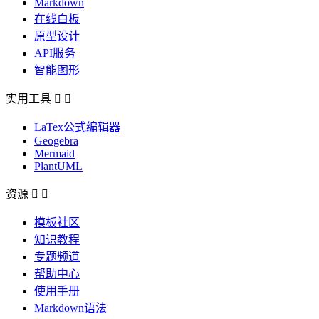
Markdown
在线白板
原型设计
API服务
智能图形
实用工具


LaTex公式编辑器
Geogebra
Mermaid
PlantUML
资源


模板社区
知识教程
专题频道
帮助中心
使用手册
Markdown语法