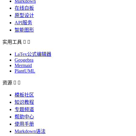
Markdown
在线白板
原型设计
API服务
智能图形
实用工具


LaTex公式编辑器
Geogebra
Mermaid
PlantUML
资源


模板社区
知识教程
专题频道
帮助中心
使用手册
Markdown语法