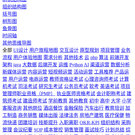
组织结构图
括号图
树形图
鱼骨图
时间轴
其他思维导图
全部
UI设计
用户旅程地图
交互设计
原型规划
项目管理
业务
流程
用户体验地图
需求分析
其他技术
云
php
算法
前端开发
架构
java
大数据
后端开发
运维
Python
AI
渠道运营
数据分析
新媒体运营
内容运营
短视频运营
活动运营
工具推荐
产品运
营
用户运营
电商运营
教师资格证考试
心理咨询师考试
计算
机考试
司法考试
研究生考试
公务员考试
软考
英语考试
项目
管理师职业资格（PMP）
执业医师资格考试
会计职称考试
建
筑师考试
建造师考试
学前教育
其他教育
初中
高中
大学
小学
客服咨询
其他岗位
酒店餐饮
金融保险
汽车出行
教育培训
加
工制造
商务销售
媒体出版
法律法务
房地产建筑
医疗保健
物
流快递
团建培训
技能提升
入职离职
OKR-KPI
组织结构
采购
管理
会议纪要
SOP
成本管控
销售管理
面试技巧
计划总结
综