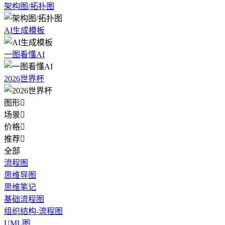
架构图/拓扑图
AI生成模板
一图看懂AI
2026世界杯
图形

场景

价格

推荐

全部
流程图
思维导图
思维笔记
基础流程图
组织结构-流程图
UML图