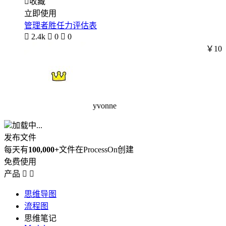

收藏
立即使用
管理者胜任力评估表

2.4k

0

0
￥10
yvonne
加载中...
发布文件
每天有
100,000+
文件在ProcessOn创建
免费使用
产品


思维导图
流程图
思维笔记