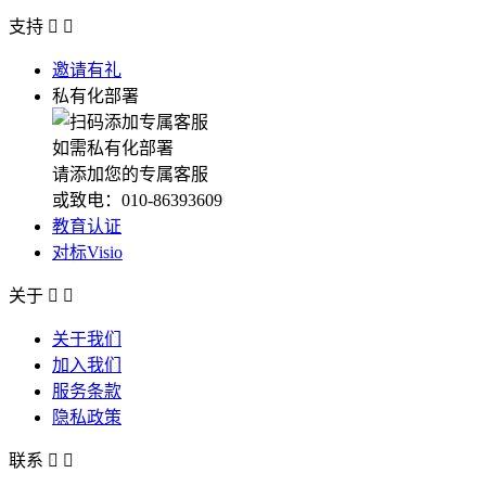
支持


邀请有礼
私有化部署
如需私有化部署
请添加您的专属客服
或致电：010-86393609
教育认证
对标Visio
关于


关于我们
加入我们
服务条款
隐私政策
联系

