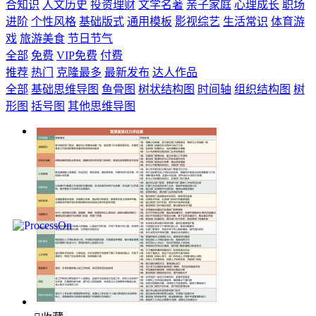
合知识
人文历史
投资理财
文学名著
亲子家庭
心理成长
职场
进阶
个性风格
基础版式
通用模板
影视综艺
生活常识
体育游
戏
旅游美食
节日节气
全部
免费
VIP免费
付费
推荐
热门
克隆最多
最新发布
达人作品
全部
基础思维导图
鱼骨图
树状结构图
时间轴
组织结构图
树
形图
括号图
其他思维导图