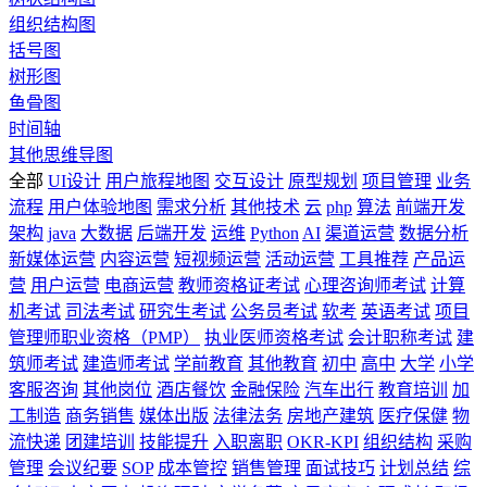
组织结构图
括号图
树形图
鱼骨图
时间轴
其他思维导图
全部
UI设计
用户旅程地图
交互设计
原型规划
项目管理
业务
流程
用户体验地图
需求分析
其他技术
云
php
算法
前端开发
架构
java
大数据
后端开发
运维
Python
AI
渠道运营
数据分析
新媒体运营
内容运营
短视频运营
活动运营
工具推荐
产品运
营
用户运营
电商运营
教师资格证考试
心理咨询师考试
计算
机考试
司法考试
研究生考试
公务员考试
软考
英语考试
项目
管理师职业资格（PMP）
执业医师资格考试
会计职称考试
建
筑师考试
建造师考试
学前教育
其他教育
初中
高中
大学
小学
客服咨询
其他岗位
酒店餐饮
金融保险
汽车出行
教育培训
加
工制造
商务销售
媒体出版
法律法务
房地产建筑
医疗保健
物
流快递
团建培训
技能提升
入职离职
OKR-KPI
组织结构
采购
管理
会议纪要
SOP
成本管控
销售管理
面试技巧
计划总结
综