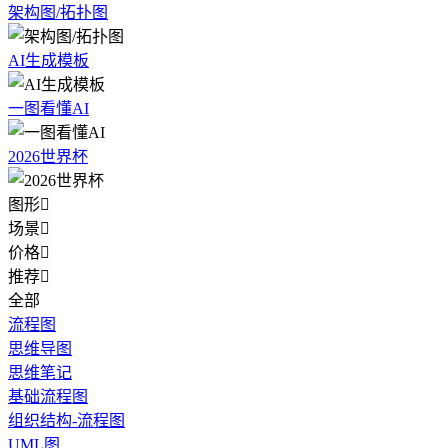
架构图/拓扑图
AI生成模板
一图看懂AI
2026世界杯
图形

场景

价格

推荐

全部
流程图
思维导图
思维笔记
基础流程图
组织结构-流程图
UML图