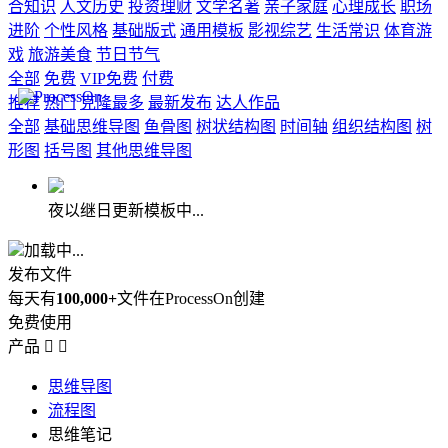
合知识
人文历史
投资理财
文学名著
亲子家庭
心理成长
职场
进阶
个性风格
基础版式
通用模板
影视综艺
生活常识
体育游
戏
旅游美食
节日节气
全部
免费
VIP免费
付费
推荐
热门
克隆最多
最新发布
达人作品
全部
基础思维导图
鱼骨图
树状结构图
时间轴
组织结构图
树
形图
括号图
其他思维导图
夜以继日更新模板中...
加载中...
发布文件
每天有
100,000+
文件在ProcessOn创建
免费使用
产品


思维导图
流程图
思维笔记