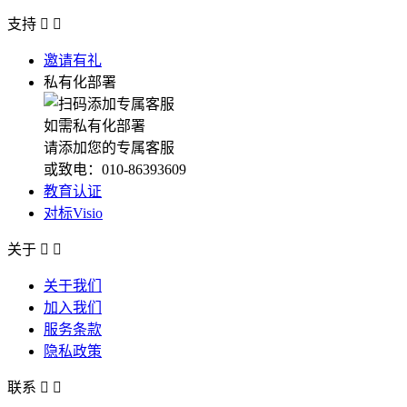
支持


邀请有礼
私有化部署
如需私有化部署
请添加您的专属客服
或致电：010-86393609
教育认证
对标Visio
关于


关于我们
加入我们
服务条款
隐私政策
联系

