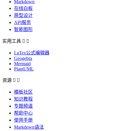
Markdown
在线白板
原型设计
API服务
智能图形
实用工具


LaTex公式编辑器
Geogebra
Mermaid
PlantUML
资源


模板社区
知识教程
专题频道
帮助中心
使用手册
Markdown语法