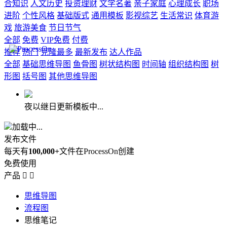
合知识
人文历史
投资理财
文学名著
亲子家庭
心理成长
职场
进阶
个性风格
基础版式
通用模板
影视综艺
生活常识
体育游
戏
旅游美食
节日节气
全部
免费
VIP免费
付费
推荐
热门
克隆最多
最新发布
达人作品
全部
基础思维导图
鱼骨图
树状结构图
时间轴
组织结构图
树
形图
括号图
其他思维导图
夜以继日更新模板中...
加载中...
发布文件
每天有
100,000+
文件在ProcessOn创建
免费使用
产品


思维导图
流程图
思维笔记