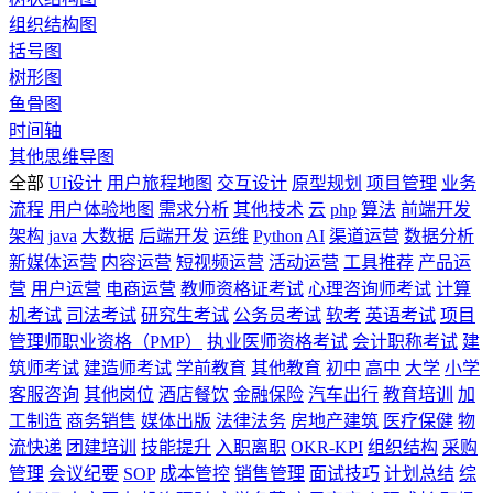
组织结构图
括号图
树形图
鱼骨图
时间轴
其他思维导图
全部
UI设计
用户旅程地图
交互设计
原型规划
项目管理
业务
流程
用户体验地图
需求分析
其他技术
云
php
算法
前端开发
架构
java
大数据
后端开发
运维
Python
AI
渠道运营
数据分析
新媒体运营
内容运营
短视频运营
活动运营
工具推荐
产品运
营
用户运营
电商运营
教师资格证考试
心理咨询师考试
计算
机考试
司法考试
研究生考试
公务员考试
软考
英语考试
项目
管理师职业资格（PMP）
执业医师资格考试
会计职称考试
建
筑师考试
建造师考试
学前教育
其他教育
初中
高中
大学
小学
客服咨询
其他岗位
酒店餐饮
金融保险
汽车出行
教育培训
加
工制造
商务销售
媒体出版
法律法务
房地产建筑
医疗保健
物
流快递
团建培训
技能提升
入职离职
OKR-KPI
组织结构
采购
管理
会议纪要
SOP
成本管控
销售管理
面试技巧
计划总结
综