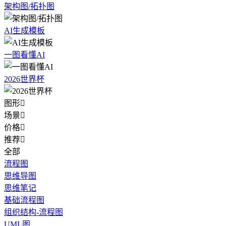
架构图/拓扑图
AI生成模板
一图看懂AI
2026世界杯
图形

场景

价格

推荐

全部
流程图
思维导图
思维笔记
基础流程图
组织结构-流程图
UML图