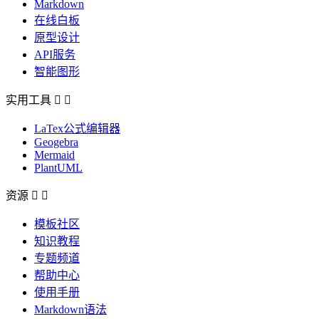
Markdown
在线白板
原型设计
API服务
智能图形
实用工具


LaTex公式编辑器
Geogebra
Mermaid
PlantUML
资源


模板社区
知识教程
专题频道
帮助中心
使用手册
Markdown语法