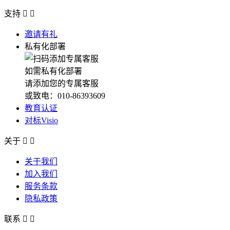
支持


邀请有礼
私有化部署
如需私有化部署
请添加您的专属客服
或致电：010-86393609
教育认证
对标Visio
关于


关于我们
加入我们
服务条款
隐私政策
联系

