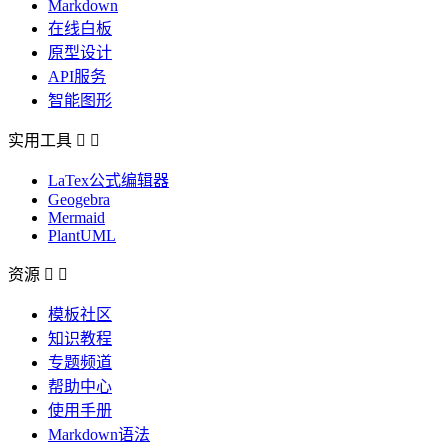
Markdown
在线白板
原型设计
API服务
智能图形
实用工具


LaTex公式编辑器
Geogebra
Mermaid
PlantUML
资源


模板社区
知识教程
专题频道
帮助中心
使用手册
Markdown语法