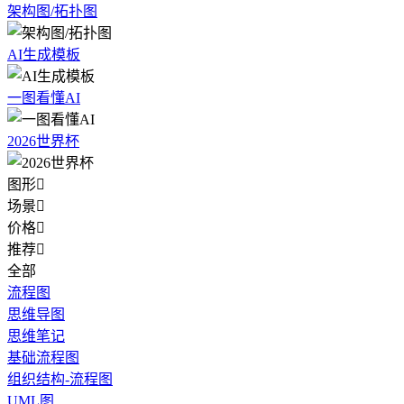
架构图/拓扑图
AI生成模板
一图看懂AI
2026世界杯
图形

场景

价格

推荐

全部
流程图
思维导图
思维笔记
基础流程图
组织结构-流程图
UML图