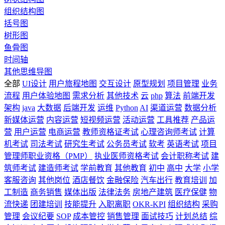
组织结构图
括号图
树形图
鱼骨图
时间轴
其他思维导图
全部
UI设计
用户旅程地图
交互设计
原型规划
项目管理
业务
流程
用户体验地图
需求分析
其他技术
云
php
算法
前端开发
架构
java
大数据
后端开发
运维
Python
AI
渠道运营
数据分析
新媒体运营
内容运营
短视频运营
活动运营
工具推荐
产品运
营
用户运营
电商运营
教师资格证考试
心理咨询师考试
计算
机考试
司法考试
研究生考试
公务员考试
软考
英语考试
项目
管理师职业资格（PMP）
执业医师资格考试
会计职称考试
建
筑师考试
建造师考试
学前教育
其他教育
初中
高中
大学
小学
客服咨询
其他岗位
酒店餐饮
金融保险
汽车出行
教育培训
加
工制造
商务销售
媒体出版
法律法务
房地产建筑
医疗保健
物
流快递
团建培训
技能提升
入职离职
OKR-KPI
组织结构
采购
管理
会议纪要
SOP
成本管控
销售管理
面试技巧
计划总结
综