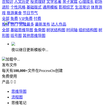
合知识
人文历史
投资理财
文学名著
亲子家庭
心理成长
职场
进阶
个性风格
基础版式
通用模板
影视综艺
生活常识
体育游
戏
旅游美食
节日节气
全部
免费
VIP免费
付费
推荐
热门
克隆最多
最新发布
达人作品
全部
基础思维导图
鱼骨图
树状结构图
时间轴
组织结构图
树
形图
括号图
其他思维导图
夜以继日更新模板中...
加载中...
发布文件
每天有
100,000+
文件在ProcessOn创建
免费使用
产品


思维导图
流程图
思维笔记