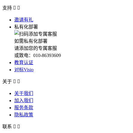
支持


邀请有礼
私有化部署
如需私有化部署
请添加您的专属客服
或致电：010-86393609
教育认证
对标Visio
关于


关于我们
加入我们
服务条款
隐私政策
联系

