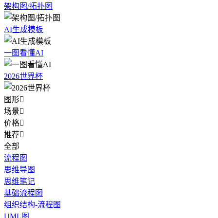
架构图/拓扑图
AI生成模板
一图看懂AI
2026世界杯
图形

场景

价格

推荐

全部
流程图
思维导图
思维笔记
基础流程图
组织结构-流程图
UML图