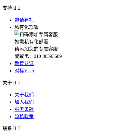
支持


邀请有礼
私有化部署
如需私有化部署
请添加您的专属客服
或致电：010-86393609
教育认证
对标Visio
关于


关于我们
加入我们
服务条款
隐私政策
联系

