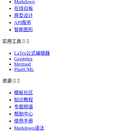
Markdown
在线白板
原型设计
API服务
智能图形
实用工具


LaTex公式编辑器
Geogebra
Mermaid
PlantUML
资源


模板社区
知识教程
专题频道
帮助中心
使用手册
Markdown语法