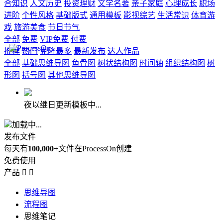
合知识
人文历史
投资理财
文学名著
亲子家庭
心理成长
职场
进阶
个性风格
基础版式
通用模板
影视综艺
生活常识
体育游
戏
旅游美食
节日节气
全部
免费
VIP免费
付费
推荐
热门
克隆最多
最新发布
达人作品
全部
基础思维导图
鱼骨图
树状结构图
时间轴
组织结构图
树
形图
括号图
其他思维导图
夜以继日更新模板中...
加载中...
发布文件
每天有
100,000+
文件在ProcessOn创建
免费使用
产品


思维导图
流程图
思维笔记