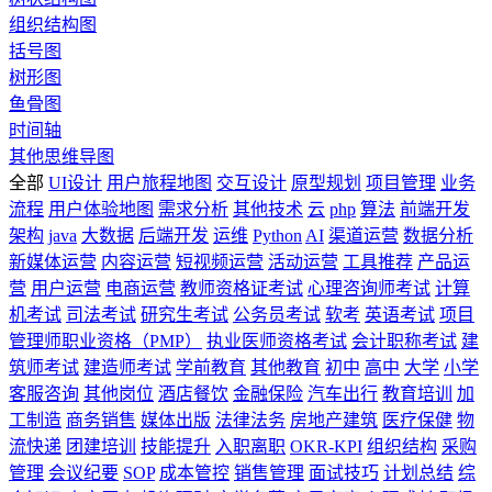
组织结构图
括号图
树形图
鱼骨图
时间轴
其他思维导图
全部
UI设计
用户旅程地图
交互设计
原型规划
项目管理
业务
流程
用户体验地图
需求分析
其他技术
云
php
算法
前端开发
架构
java
大数据
后端开发
运维
Python
AI
渠道运营
数据分析
新媒体运营
内容运营
短视频运营
活动运营
工具推荐
产品运
营
用户运营
电商运营
教师资格证考试
心理咨询师考试
计算
机考试
司法考试
研究生考试
公务员考试
软考
英语考试
项目
管理师职业资格（PMP）
执业医师资格考试
会计职称考试
建
筑师考试
建造师考试
学前教育
其他教育
初中
高中
大学
小学
客服咨询
其他岗位
酒店餐饮
金融保险
汽车出行
教育培训
加
工制造
商务销售
媒体出版
法律法务
房地产建筑
医疗保健
物
流快递
团建培训
技能提升
入职离职
OKR-KPI
组织结构
采购
管理
会议纪要
SOP
成本管控
销售管理
面试技巧
计划总结
综