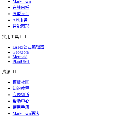
Markdown
在线白板
原型设计
API服务
智能图形
实用工具


LaTex公式编辑器
Geogebra
Mermaid
PlantUML
资源


模板社区
知识教程
专题频道
帮助中心
使用手册
Markdown语法