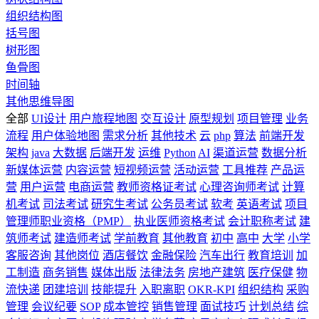
组织结构图
括号图
树形图
鱼骨图
时间轴
其他思维导图
全部
UI设计
用户旅程地图
交互设计
原型规划
项目管理
业务
流程
用户体验地图
需求分析
其他技术
云
php
算法
前端开发
架构
java
大数据
后端开发
运维
Python
AI
渠道运营
数据分析
新媒体运营
内容运营
短视频运营
活动运营
工具推荐
产品运
营
用户运营
电商运营
教师资格证考试
心理咨询师考试
计算
机考试
司法考试
研究生考试
公务员考试
软考
英语考试
项目
管理师职业资格（PMP）
执业医师资格考试
会计职称考试
建
筑师考试
建造师考试
学前教育
其他教育
初中
高中
大学
小学
客服咨询
其他岗位
酒店餐饮
金融保险
汽车出行
教育培训
加
工制造
商务销售
媒体出版
法律法务
房地产建筑
医疗保健
物
流快递
团建培训
技能提升
入职离职
OKR-KPI
组织结构
采购
管理
会议纪要
SOP
成本管控
销售管理
面试技巧
计划总结
综