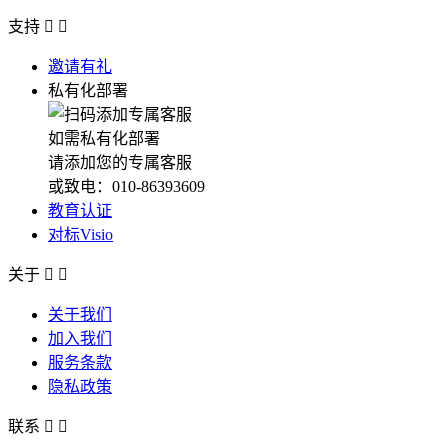
支持


邀请有礼
私有化部署
如需私有化部署
请添加您的专属客服
或致电：010-86393609
教育认证
对标Visio
关于


关于我们
加入我们
服务条款
隐私政策
联系

