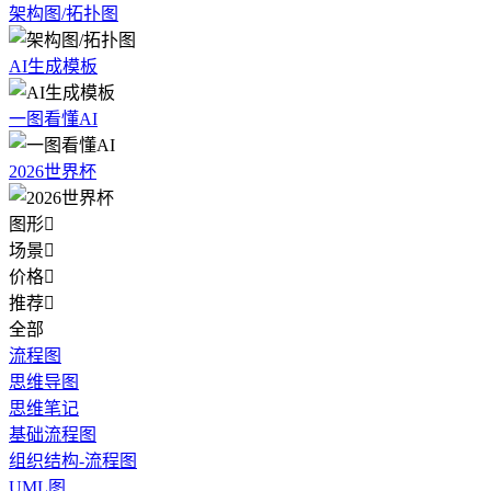
架构图/拓扑图
AI生成模板
一图看懂AI
2026世界杯
图形

场景

价格

推荐

全部
流程图
思维导图
思维笔记
基础流程图
组织结构-流程图
UML图