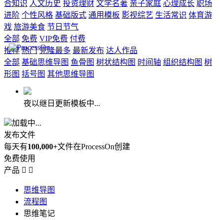
合知识
人文历史
投资理财
文学名著
亲子家庭
心理成长
职场
进阶
个性风格
基础版式
通用模板
影视综艺
生活常识
体育游
戏
旅游美食
节日节气
全部
免费
VIP免费
付费
推荐
热门
克隆最多
最新发布
达人作品
全部
基础思维导图
鱼骨图
树状结构图
时间轴
组织结构图
树
形图
括号图
其他思维导图
夜以继日更新模板中...
加载中...
发布文件
每天有
100,000+
文件在ProcessOn创建
免费使用
产品


思维导图
流程图
思维笔记