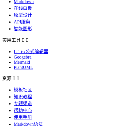
Markdown
在线白板
原型设计
API服务
智能图形
实用工具


LaTex公式编辑器
Geogebra
Mermaid
PlantUML
资源


模板社区
知识教程
专题频道
帮助中心
使用手册
Markdown语法