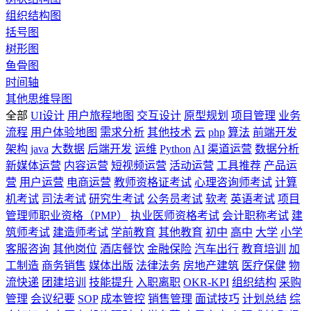
组织结构图
括号图
树形图
鱼骨图
时间轴
其他思维导图
全部
UI设计
用户旅程地图
交互设计
原型规划
项目管理
业务
流程
用户体验地图
需求分析
其他技术
云
php
算法
前端开发
架构
java
大数据
后端开发
运维
Python
AI
渠道运营
数据分析
新媒体运营
内容运营
短视频运营
活动运营
工具推荐
产品运
营
用户运营
电商运营
教师资格证考试
心理咨询师考试
计算
机考试
司法考试
研究生考试
公务员考试
软考
英语考试
项目
管理师职业资格（PMP）
执业医师资格考试
会计职称考试
建
筑师考试
建造师考试
学前教育
其他教育
初中
高中
大学
小学
客服咨询
其他岗位
酒店餐饮
金融保险
汽车出行
教育培训
加
工制造
商务销售
媒体出版
法律法务
房地产建筑
医疗保健
物
流快递
团建培训
技能提升
入职离职
OKR-KPI
组织结构
采购
管理
会议纪要
SOP
成本管控
销售管理
面试技巧
计划总结
综