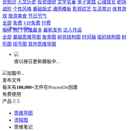
合知识
人文历史
投资理财
文学名著
亲子家庭
心理成长
职场
进阶
个性风格
基础版式
通用模板
影视综艺
生活常识
体育游
戏
旅游美食
节日节气
全部
免费
VIP免费
付费
推荐
热门
克隆最多
最新发布
达人作品
全部
基础思维导图
鱼骨图
树状结构图
时间轴
组织结构图
树
形图
括号图
其他思维导图
夜以继日更新模板中...
加载中...
发布文件
每天有
100,000+
文件在ProcessOn创建
免费使用
产品


思维导图
流程图
思维笔记