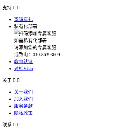
支持


邀请有礼
私有化部署
如需私有化部署
请添加您的专属客服
或致电：010-86393609
教育认证
对标Visio
关于


关于我们
加入我们
服务条款
隐私政策
联系

