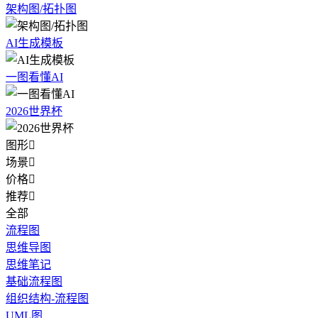
架构图/拓扑图
AI生成模板
一图看懂AI
2026世界杯
图形

场景

价格

推荐

全部
流程图
思维导图
思维笔记
基础流程图
组织结构-流程图
UML图