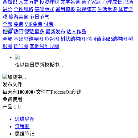
合知识
人文历史
投资理财
文学名著
亲子家庭
心理成长
职场
进阶
个性风格
基础版式
通用模板
影视综艺
生活常识
体育游
戏
旅游美食
节日节气
全部
免费
VIP免费
付费
推荐
热门
克隆最多
最新发布
达人作品
全部
基础思维导图
鱼骨图
树状结构图
时间轴
组织结构图
树
形图
括号图
其他思维导图
夜以继日更新模板中...
加载中...
发布文件
每天有
100,000+
文件在ProcessOn创建
免费使用
产品


思维导图
流程图
思维笔记