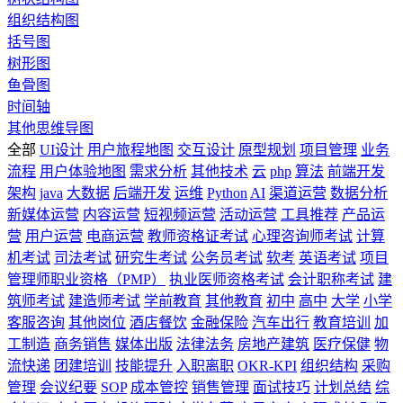
组织结构图
括号图
树形图
鱼骨图
时间轴
其他思维导图
全部
UI设计
用户旅程地图
交互设计
原型规划
项目管理
业务
流程
用户体验地图
需求分析
其他技术
云
php
算法
前端开发
架构
java
大数据
后端开发
运维
Python
AI
渠道运营
数据分析
新媒体运营
内容运营
短视频运营
活动运营
工具推荐
产品运
营
用户运营
电商运营
教师资格证考试
心理咨询师考试
计算
机考试
司法考试
研究生考试
公务员考试
软考
英语考试
项目
管理师职业资格（PMP）
执业医师资格考试
会计职称考试
建
筑师考试
建造师考试
学前教育
其他教育
初中
高中
大学
小学
客服咨询
其他岗位
酒店餐饮
金融保险
汽车出行
教育培训
加
工制造
商务销售
媒体出版
法律法务
房地产建筑
医疗保健
物
流快递
团建培训
技能提升
入职离职
OKR-KPI
组织结构
采购
管理
会议纪要
SOP
成本管控
销售管理
面试技巧
计划总结
综