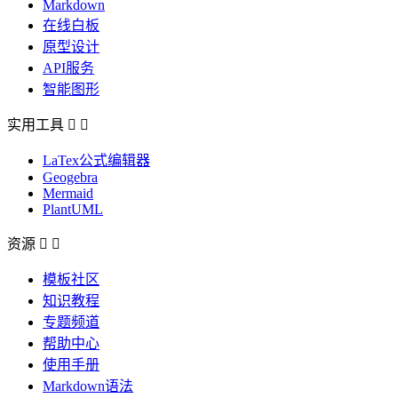
Markdown
在线白板
原型设计
API服务
智能图形
实用工具


LaTex公式编辑器
Geogebra
Mermaid
PlantUML
资源


模板社区
知识教程
专题频道
帮助中心
使用手册
Markdown语法