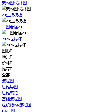
架构图/拓扑图
AI生成模板
一图看懂AI
2026世界杯
图形

场景

价格

推荐

全部
流程图
思维导图
思维笔记
基础流程图
组织结构-流程图
UML图