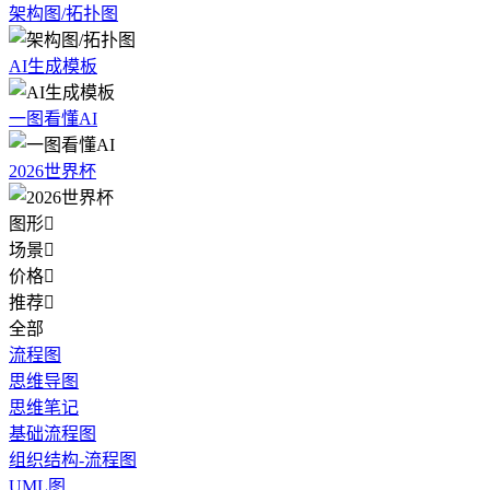
架构图/拓扑图
AI生成模板
一图看懂AI
2026世界杯
图形

场景

价格

推荐

全部
流程图
思维导图
思维笔记
基础流程图
组织结构-流程图
UML图