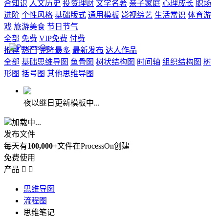
合知识
人文历史
投资理财
文学名著
亲子家庭
心理成长
职场
进阶
个性风格
基础版式
通用模板
影视综艺
生活常识
体育游
戏
旅游美食
节日节气
全部
免费
VIP免费
付费
推荐
热门
克隆最多
最新发布
达人作品
全部
基础思维导图
鱼骨图
树状结构图
时间轴
组织结构图
树
形图
括号图
其他思维导图
夜以继日更新模板中...
加载中...
发布文件
每天有
100,000+
文件在ProcessOn创建
免费使用
产品


思维导图
流程图
思维笔记