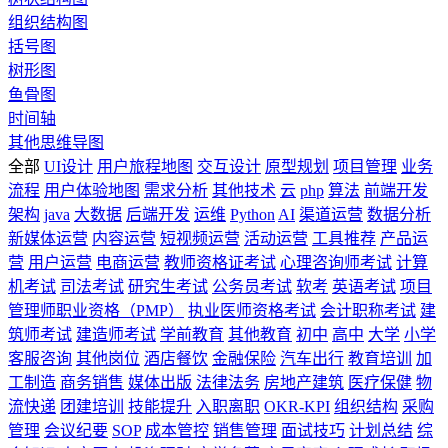
组织结构图
括号图
树形图
鱼骨图
时间轴
其他思维导图
全部
UI设计
用户旅程地图
交互设计
原型规划
项目管理
业务
流程
用户体验地图
需求分析
其他技术
云
php
算法
前端开发
架构
java
大数据
后端开发
运维
Python
AI
渠道运营
数据分析
新媒体运营
内容运营
短视频运营
活动运营
工具推荐
产品运
营
用户运营
电商运营
教师资格证考试
心理咨询师考试
计算
机考试
司法考试
研究生考试
公务员考试
软考
英语考试
项目
管理师职业资格（PMP）
执业医师资格考试
会计职称考试
建
筑师考试
建造师考试
学前教育
其他教育
初中
高中
大学
小学
客服咨询
其他岗位
酒店餐饮
金融保险
汽车出行
教育培训
加
工制造
商务销售
媒体出版
法律法务
房地产建筑
医疗保健
物
流快递
团建培训
技能提升
入职离职
OKR-KPI
组织结构
采购
管理
会议纪要
SOP
成本管控
销售管理
面试技巧
计划总结
综