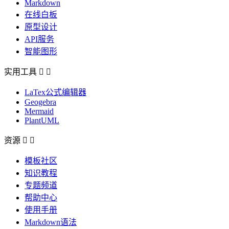
Markdown
在线白板
原型设计
API服务
智能图形
实用工具


LaTex公式编辑器
Geogebra
Mermaid
PlantUML
资源


模板社区
知识教程
专题频道
帮助中心
使用手册
Markdown语法