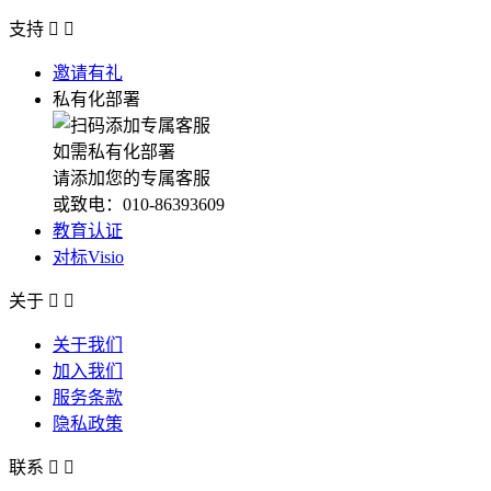
支持


邀请有礼
私有化部署
如需私有化部署
请添加您的专属客服
或致电：010-86393609
教育认证
对标Visio
关于


关于我们
加入我们
服务条款
隐私政策
联系

