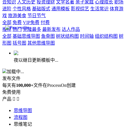
合知识
人文历史
投资理财
文学名著
亲子家庭
心理成长
职场
进阶
个性风格
基础版式
通用模板
影视综艺
生活常识
体育游
戏
旅游美食
节日节气
全部
免费
VIP免费
付费
推荐
热门
克隆最多
最新发布
达人作品
全部
基础思维导图
鱼骨图
树状结构图
时间轴
组织结构图
树
形图
括号图
其他思维导图
夜以继日更新模板中...
加载中...
发布文件
每天有
100,000+
文件在ProcessOn创建
免费使用
产品


思维导图
流程图
思维笔记