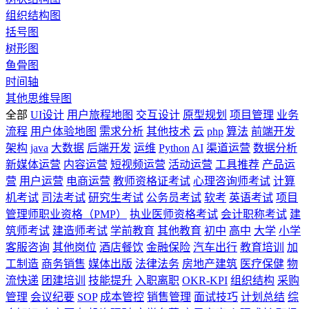
组织结构图
括号图
树形图
鱼骨图
时间轴
其他思维导图
全部
UI设计
用户旅程地图
交互设计
原型规划
项目管理
业务
流程
用户体验地图
需求分析
其他技术
云
php
算法
前端开发
架构
java
大数据
后端开发
运维
Python
AI
渠道运营
数据分析
新媒体运营
内容运营
短视频运营
活动运营
工具推荐
产品运
营
用户运营
电商运营
教师资格证考试
心理咨询师考试
计算
机考试
司法考试
研究生考试
公务员考试
软考
英语考试
项目
管理师职业资格（PMP）
执业医师资格考试
会计职称考试
建
筑师考试
建造师考试
学前教育
其他教育
初中
高中
大学
小学
客服咨询
其他岗位
酒店餐饮
金融保险
汽车出行
教育培训
加
工制造
商务销售
媒体出版
法律法务
房地产建筑
医疗保健
物
流快递
团建培训
技能提升
入职离职
OKR-KPI
组织结构
采购
管理
会议纪要
SOP
成本管控
销售管理
面试技巧
计划总结
综