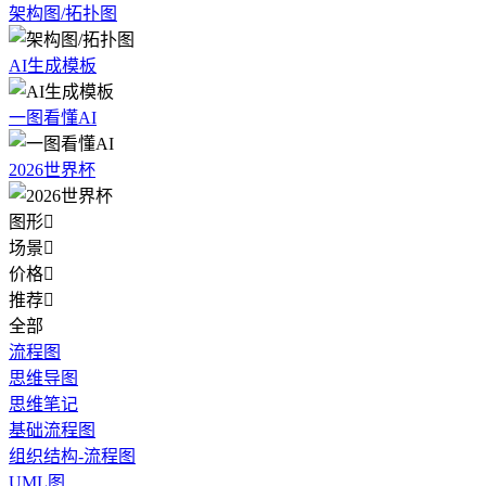
架构图/拓扑图
AI生成模板
一图看懂AI
2026世界杯
图形

场景

价格

推荐

全部
流程图
思维导图
思维笔记
基础流程图
组织结构-流程图
UML图