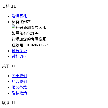
支持


邀请有礼
私有化部署
如需私有化部署
请添加您的专属客服
或致电：010-86393609
教育认证
对标Visio
关于


关于我们
加入我们
服务条款
隐私政策
联系

