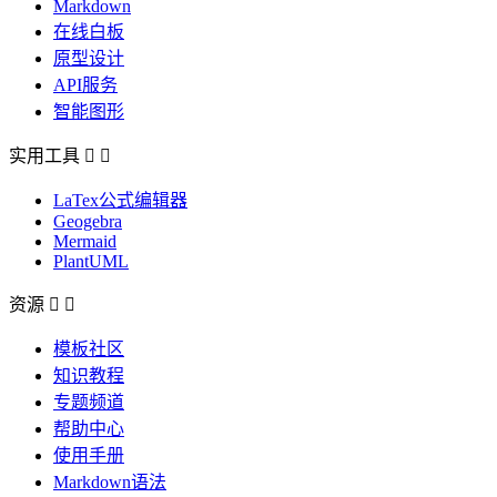
Markdown
在线白板
原型设计
API服务
智能图形
实用工具


LaTex公式编辑器
Geogebra
Mermaid
PlantUML
资源


模板社区
知识教程
专题频道
帮助中心
使用手册
Markdown语法