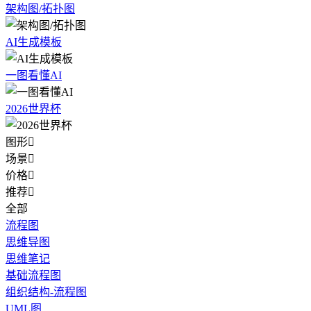
架构图/拓扑图
AI生成模板
一图看懂AI
2026世界杯
图形

场景

价格

推荐

全部
流程图
思维导图
思维笔记
基础流程图
组织结构-流程图
UML图