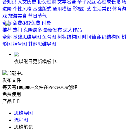
合知识
人文历史
投资理财
文学名著
亲子家庭
心理成长
职场
进阶
个性风格
基础版式
通用模板
影视综艺
生活常识
体育游
戏
旅游美食
节日节气
全部
免费
VIP免费
付费
推荐
热门
克隆最多
最新发布
达人作品
全部
基础思维导图
鱼骨图
树状结构图
时间轴
组织结构图
树
形图
括号图
其他思维导图
夜以继日更新模板中...
加载中...
发布文件
每天有
100,000+
文件在ProcessOn创建
免费使用
产品


思维导图
流程图
思维笔记