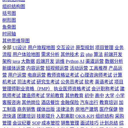
组织结构图
括号图
树形图
鱼骨图
时间轴
其他思维导图
全部
UI设计
用户旅程地图
交互设计
原型规划
项目管理
业务
流程
用户体验地图
需求分析
其他技术
云
php
算法
前端开发
架构
java
大数据
后端开发
运维
Python
AI
渠道运营
数据分析
新媒体运营
内容运营
短视频运营
活动运营
工具推荐
产品运
营
用户运营
电商运营
教师资格证考试
心理咨询师考试
计算
机考试
司法考试
研究生考试
公务员考试
软考
英语考试
项目
管理师职业资格（PMP）
执业医师资格考试
会计职称考试
建
筑师考试
建造师考试
学前教育
其他教育
初中
高中
大学
小学
客服咨询
其他岗位
酒店餐饮
金融保险
汽车出行
教育培训
加
工制造
商务销售
媒体出版
法律法务
房地产建筑
医疗保健
物
流快递
团建培训
技能提升
入职离职
OKR-KPI
组织结构
采购
管理
会议纪要
SOP
成本管控
销售管理
面试技巧
计划总结
综