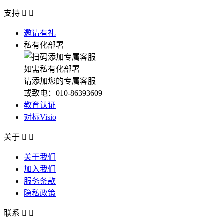
支持


邀请有礼
私有化部署
如需私有化部署
请添加您的专属客服
或致电：010-86393609
教育认证
对标Visio
关于


关于我们
加入我们
服务条款
隐私政策
联系

