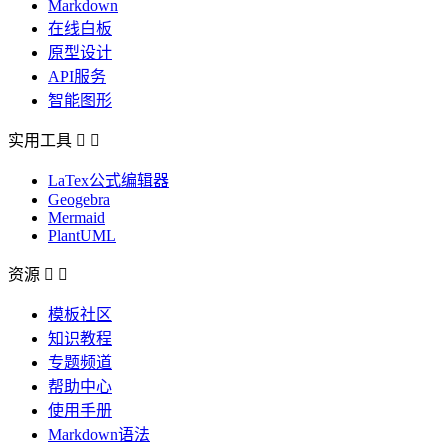
Markdown
在线白板
原型设计
API服务
智能图形
实用工具


LaTex公式编辑器
Geogebra
Mermaid
PlantUML
资源


模板社区
知识教程
专题频道
帮助中心
使用手册
Markdown语法