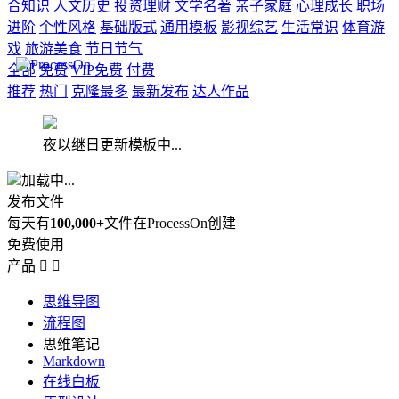
合知识
人文历史
投资理财
文学名著
亲子家庭
心理成长
职场
进阶
个性风格
基础版式
通用模板
影视综艺
生活常识
体育游
戏
旅游美食
节日节气
全部
免费
VIP免费
付费
推荐
热门
克隆最多
最新发布
达人作品
夜以继日更新模板中...
加载中...
发布文件
每天有
100,000+
文件在ProcessOn创建
免费使用
产品


思维导图
流程图
思维笔记
Markdown
在线白板