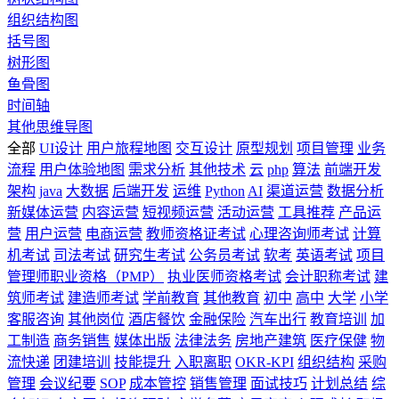
组织结构图
括号图
树形图
鱼骨图
时间轴
其他思维导图
全部
UI设计
用户旅程地图
交互设计
原型规划
项目管理
业务
流程
用户体验地图
需求分析
其他技术
云
php
算法
前端开发
架构
java
大数据
后端开发
运维
Python
AI
渠道运营
数据分析
新媒体运营
内容运营
短视频运营
活动运营
工具推荐
产品运
营
用户运营
电商运营
教师资格证考试
心理咨询师考试
计算
机考试
司法考试
研究生考试
公务员考试
软考
英语考试
项目
管理师职业资格（PMP）
执业医师资格考试
会计职称考试
建
筑师考试
建造师考试
学前教育
其他教育
初中
高中
大学
小学
客服咨询
其他岗位
酒店餐饮
金融保险
汽车出行
教育培训
加
工制造
商务销售
媒体出版
法律法务
房地产建筑
医疗保健
物
流快递
团建培训
技能提升
入职离职
OKR-KPI
组织结构
采购
管理
会议纪要
SOP
成本管控
销售管理
面试技巧
计划总结
综