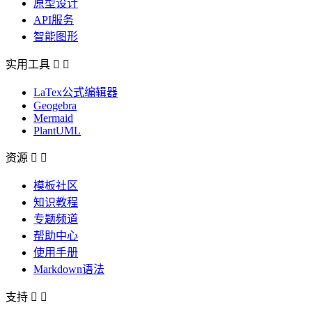
原型设计
API服务
智能图形
实用工具


LaTex公式编辑器
Geogebra
Mermaid
PlantUML
资源


模板社区
知识教程
专题频道
帮助中心
使用手册
Markdown语法
支持

