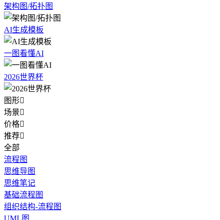
架构图/拓扑图
AI生成模板
一图看懂AI
2026世界杯
图形

场景

价格

推荐

全部
流程图
思维导图
思维笔记
基础流程图
组织结构-流程图
UML图