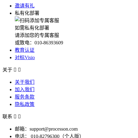
邀请有礼
私有化部署
如需私有化部署
请添加您的专属客服
或致电：010-86393609
教育认证
对标Visio
关于


关于我们
加入我们
服务条款
隐私政策
联系


邮箱：support@processon.com
电话：
010-82796300（个人版）