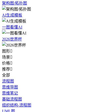
架构图/拓扑图
AI生成模板
一图看懂AI
2026世界杯
图形

场景

价格

推荐

全部
流程图
思维导图
思维笔记
基础流程图
组织结构-流程图
UML图