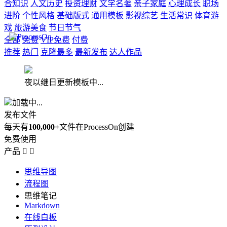
合知识
人文历史
投资理财
文学名著
亲子家庭
心理成长
职场
进阶
个性风格
基础版式
通用模板
影视综艺
生活常识
体育游
戏
旅游美食
节日节气
全部
免费
VIP免费
付费
推荐
热门
克隆最多
最新发布
达人作品
夜以继日更新模板中...
加载中...
发布文件
每天有
100,000+
文件在ProcessOn创建
免费使用
产品


思维导图
流程图
思维笔记
Markdown
在线白板