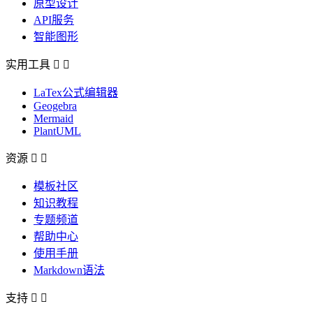
原型设计
API服务
智能图形
实用工具


LaTex公式编辑器
Geogebra
Mermaid
PlantUML
资源


模板社区
知识教程
专题频道
帮助中心
使用手册
Markdown语法
支持

