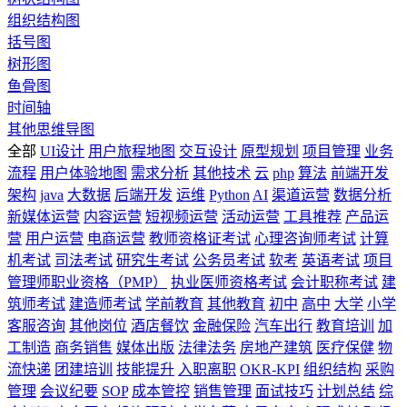
组织结构图
括号图
树形图
鱼骨图
时间轴
其他思维导图
全部
UI设计
用户旅程地图
交互设计
原型规划
项目管理
业务
流程
用户体验地图
需求分析
其他技术
云
php
算法
前端开发
架构
java
大数据
后端开发
运维
Python
AI
渠道运营
数据分析
新媒体运营
内容运营
短视频运营
活动运营
工具推荐
产品运
营
用户运营
电商运营
教师资格证考试
心理咨询师考试
计算
机考试
司法考试
研究生考试
公务员考试
软考
英语考试
项目
管理师职业资格（PMP）
执业医师资格考试
会计职称考试
建
筑师考试
建造师考试
学前教育
其他教育
初中
高中
大学
小学
客服咨询
其他岗位
酒店餐饮
金融保险
汽车出行
教育培训
加
工制造
商务销售
媒体出版
法律法务
房地产建筑
医疗保健
物
流快递
团建培训
技能提升
入职离职
OKR-KPI
组织结构
采购
管理
会议纪要
SOP
成本管控
销售管理
面试技巧
计划总结
综