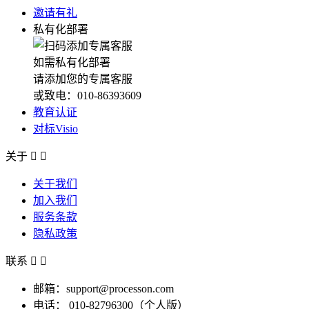
邀请有礼
私有化部署
如需私有化部署
请添加您的专属客服
或致电：010-86393609
教育认证
对标Visio
关于


关于我们
加入我们
服务条款
隐私政策
联系


邮箱：support@processon.com
电话：
010-82796300（个人版）