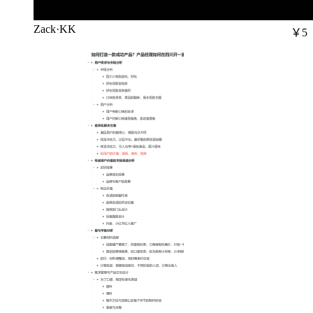
Zack·KK
￥5