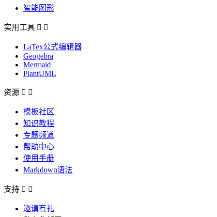
智能图形
实用工具


LaTex公式编辑器
Geogebra
Mermaid
PlantUML
资源


模板社区
知识教程
专题频道
帮助中心
使用手册
Markdown语法
支持


邀请有礼