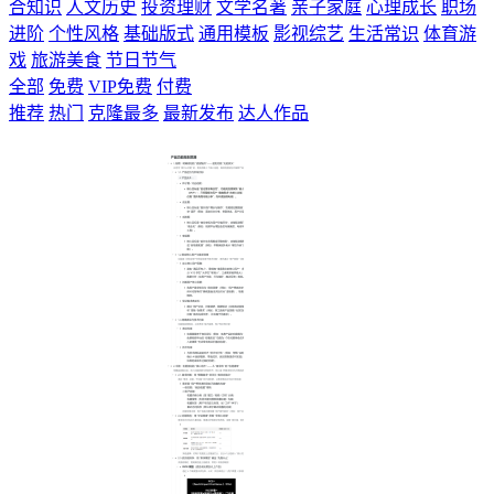
合知识
人文历史
投资理财
文学名著
亲子家庭
心理成长
职场
进阶
个性风格
基础版式
通用模板
影视综艺
生活常识
体育游
戏
旅游美食
节日节气
全部
免费
VIP免费
付费
推荐
热门
克隆最多
最新发布
达人作品