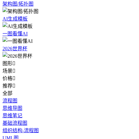
架构图/拓扑图
AI生成模板
一图看懂AI
2026世界杯
图形

场景

价格

推荐

全部
流程图
思维导图
思维笔记
基础流程图
组织结构-流程图
UML图