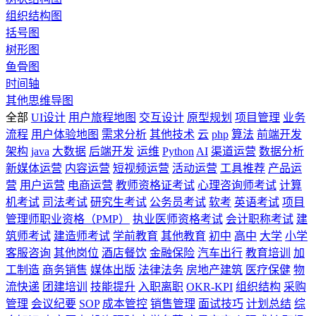
组织结构图
括号图
树形图
鱼骨图
时间轴
其他思维导图
全部
UI设计
用户旅程地图
交互设计
原型规划
项目管理
业务
流程
用户体验地图
需求分析
其他技术
云
php
算法
前端开发
架构
java
大数据
后端开发
运维
Python
AI
渠道运营
数据分析
新媒体运营
内容运营
短视频运营
活动运营
工具推荐
产品运
营
用户运营
电商运营
教师资格证考试
心理咨询师考试
计算
机考试
司法考试
研究生考试
公务员考试
软考
英语考试
项目
管理师职业资格（PMP）
执业医师资格考试
会计职称考试
建
筑师考试
建造师考试
学前教育
其他教育
初中
高中
大学
小学
客服咨询
其他岗位
酒店餐饮
金融保险
汽车出行
教育培训
加
工制造
商务销售
媒体出版
法律法务
房地产建筑
医疗保健
物
流快递
团建培训
技能提升
入职离职
OKR-KPI
组织结构
采购
管理
会议纪要
SOP
成本管控
销售管理
面试技巧
计划总结
综