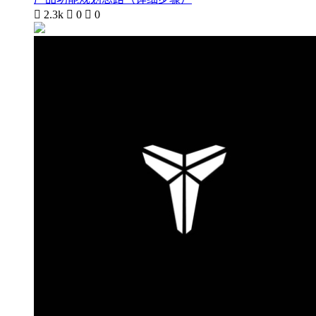

2.3k

0

0