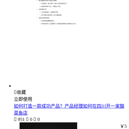

收藏
立即使用
如何打造一款成功产品？产品经理如何在四川开一家酸
菜鱼店

951

0

0
￥5