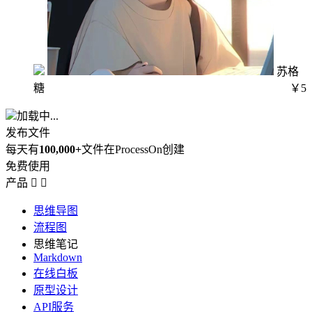
苏格
糖
￥5
加载中...
发布文件
每天有
100,000+
文件在ProcessOn创建
免费使用
产品


思维导图
流程图
思维笔记
Markdown
在线白板
原型设计
API服务