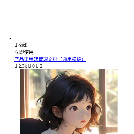

收藏
立即使用
产品里程碑管理文档（通用模板）

2.3k

0

2