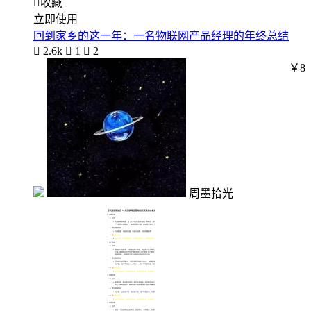

收藏
立即使用
回到家乡的这一年：一名物联网产品经理的年终总结

2.6k

1

2
￥8
周墨拾光