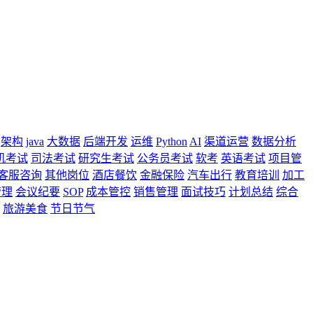
架构
java
大数据
后端开发
运维
Python
AI
渠道运营
数据分析
机考试
司法考试
研究生考试
公务员考试
软考
英语考试
项目管
客服咨询
其他岗位
酒店餐饮
金融保险
汽车出行
教育培训
加工
管理
会议纪要
SOP
成本管控
销售管理
面试技巧
计划总结
综合
旅游美食
节日节气