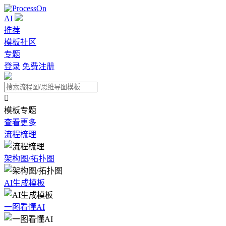
AI
推荐
模板社区
专题
登录
免费注册

模板专题
查看更多
流程梳理
架构图/拓扑图
AI生成模板
一图看懂AI