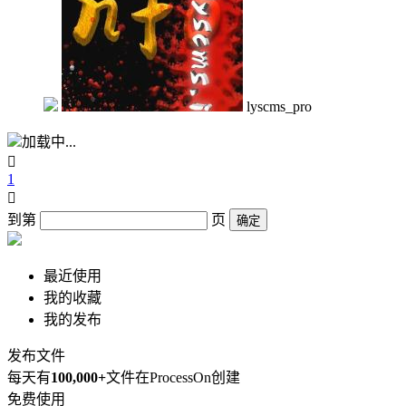
lyscms_pro
加载中...

1

到第
页
确定
最近使用
我的收藏
我的发布
发布文件
每天有
100,000+
文件在ProcessOn创建
免费使用