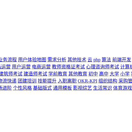
业务流程
用户体验地图
需求分析
其他技术
云
php
算法
前端开发
品运营
用户运营
电商运营
教师资格证考试
心理咨询师考试
计算
建筑师考试
建造师考试
学前教育
其他教育
初中
高中
大学
小学
物流快递
团建培训
技能提升
入职离职
OKR-KPI
组织结构
采购
场进阶
个性风格
基础版式
通用模板
影视综艺
生活常识
体育游戏