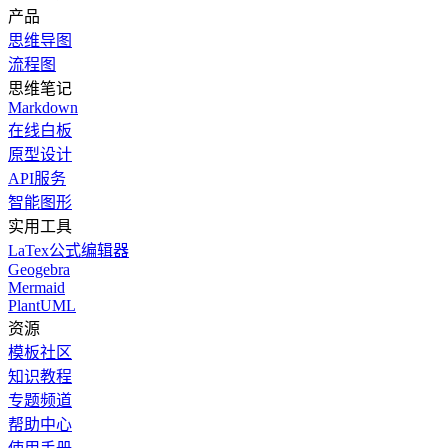
产品
思维导图
流程图
思维笔记
Markdown
在线白板
原型设计
API服务
智能图形
实用工具
LaTex公式编辑器
Geogebra
Mermaid
PlantUML
资源
模板社区
知识教程
专题频道
帮助中心