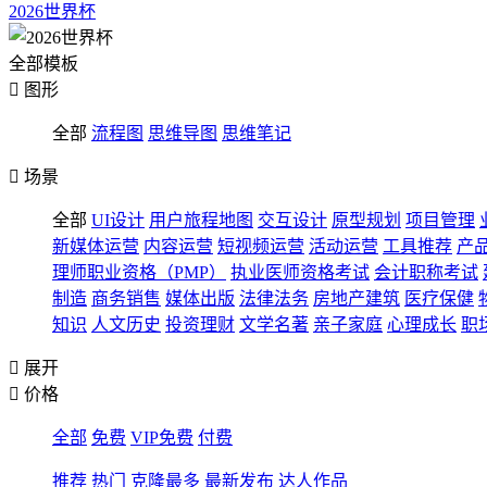
2026世界杯
全部模板

图形
全部
流程图
思维导图
思维笔记

场景
全部
UI设计
用户旅程地图
交互设计
原型规划
项目管理
新媒体运营
内容运营
短视频运营
活动运营
工具推荐
产
理师职业资格（PMP）
执业医师资格考试
会计职称考试
制造
商务销售
媒体出版
法律法务
房地产建筑
医疗保健
知识
人文历史
投资理财
文学名著
亲子家庭
心理成长
职

展开

价格
全部
免费
VIP免费
付费
推荐
热门
克隆最多
最新发布
达人作品