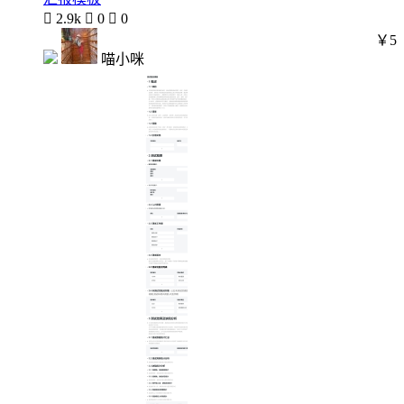

2.9k

0

0
￥5
喵小咪