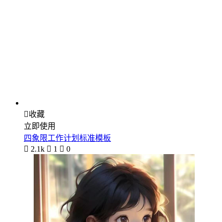

收藏
立即使用
四象限工作计划标准模板

2.1k

1

0