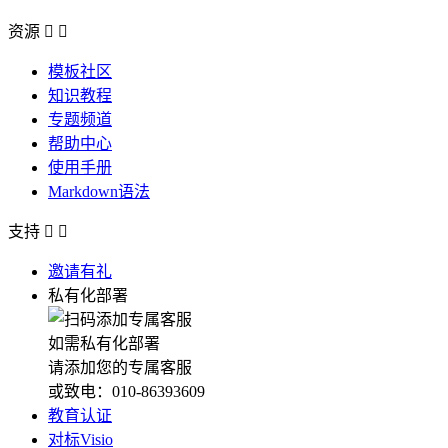
资源


模板社区
知识教程
专题频道
帮助中心
使用手册
Markdown语法
支持


邀请有礼
私有化部署
如需私有化部署
请添加您的专属客服
或致电：010-86393609
教育认证
对标Visio