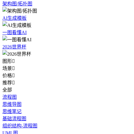
架构图/拓扑图
AI生成模板
一图看懂AI
2026世界杯
图形

场景

价格

推荐

全部
流程图
思维导图
思维笔记
基础流程图
组织结构-流程图
UML图