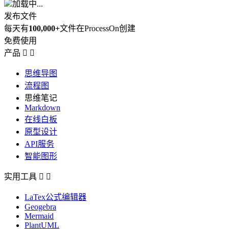
加载中...
发布文件
每天有
100,000+
文件在ProcessOn创建
免费使用
产品


思维导图
流程图
思维笔记
Markdown
在线白板
原型设计
API服务
智能图形
实用工具


LaTex公式编辑器
Geogebra
Mermaid
PlantUML