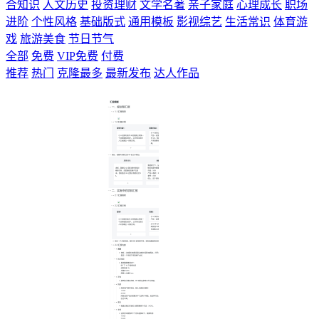
合知识
人文历史
投资理财
文学名著
亲子家庭
心理成长
职场
进阶
个性风格
基础版式
通用模板
影视综艺
生活常识
体育游
戏
旅游美食
节日节气
全部
免费
VIP免费
付费
推荐
热门
克隆最多
最新发布
达人作品