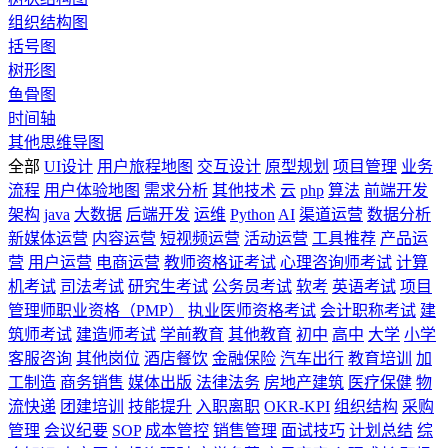
组织结构图
括号图
树形图
鱼骨图
时间轴
其他思维导图
全部
UI设计
用户旅程地图
交互设计
原型规划
项目管理
业务
流程
用户体验地图
需求分析
其他技术
云
php
算法
前端开发
架构
java
大数据
后端开发
运维
Python
AI
渠道运营
数据分析
新媒体运营
内容运营
短视频运营
活动运营
工具推荐
产品运
营
用户运营
电商运营
教师资格证考试
心理咨询师考试
计算
机考试
司法考试
研究生考试
公务员考试
软考
英语考试
项目
管理师职业资格（PMP）
执业医师资格考试
会计职称考试
建
筑师考试
建造师考试
学前教育
其他教育
初中
高中
大学
小学
客服咨询
其他岗位
酒店餐饮
金融保险
汽车出行
教育培训
加
工制造
商务销售
媒体出版
法律法务
房地产建筑
医疗保健
物
流快递
团建培训
技能提升
入职离职
OKR-KPI
组织结构
采购
管理
会议纪要
SOP
成本管控
销售管理
面试技巧
计划总结
综