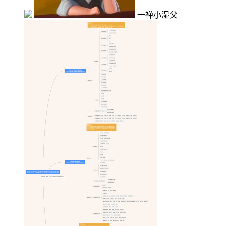
一禅小湿父