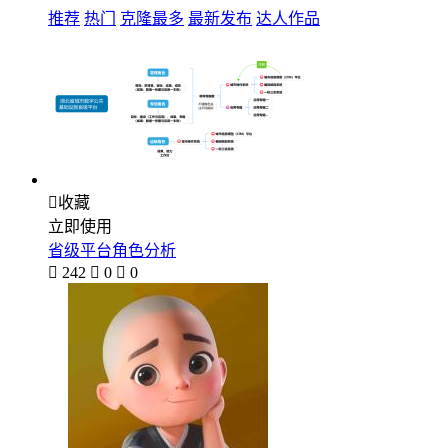
推荐
热门
克隆最多
最新发布
达人作品

收藏
立即使用
省级平台角色分析

242

0

0