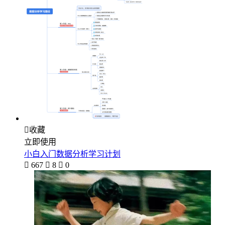

收藏
立即使用
小白入门数据分析学习计划

667

8

0