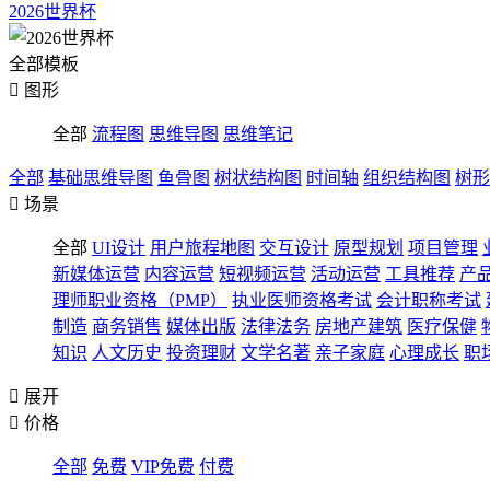
2026世界杯
全部模板

图形
全部
流程图
思维导图
思维笔记
全部
基础思维导图
鱼骨图
树状结构图
时间轴
组织结构图
树形

场景
全部
UI设计
用户旅程地图
交互设计
原型规划
项目管理
新媒体运营
内容运营
短视频运营
活动运营
工具推荐
产
理师职业资格（PMP）
执业医师资格考试
会计职称考试
制造
商务销售
媒体出版
法律法务
房地产建筑
医疗保健
知识
人文历史
投资理财
文学名著
亲子家庭
心理成长
职

展开

价格
全部
免费
VIP免费
付费