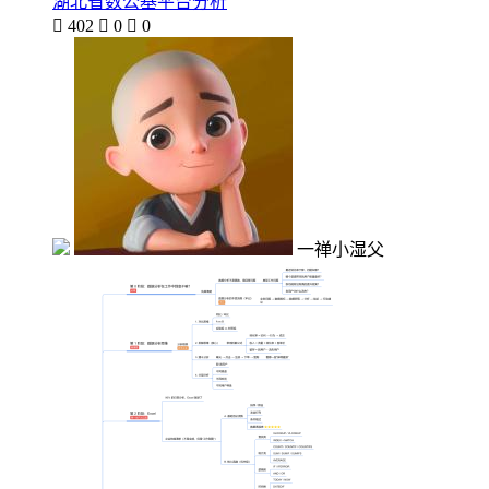
湖北省数公基平台分析

402

0

0
一禅小湿父