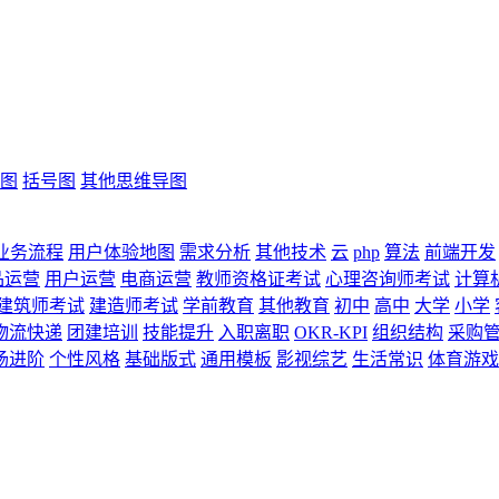
图
括号图
其他思维导图
业务流程
用户体验地图
需求分析
其他技术
云
php
算法
前端开发
品运营
用户运营
电商运营
教师资格证考试
心理咨询师考试
计算
建筑师考试
建造师考试
学前教育
其他教育
初中
高中
大学
小学
物流快递
团建培训
技能提升
入职离职
OKR-KPI
组织结构
采购
场进阶
个性风格
基础版式
通用模板
影视综艺
生活常识
体育游戏