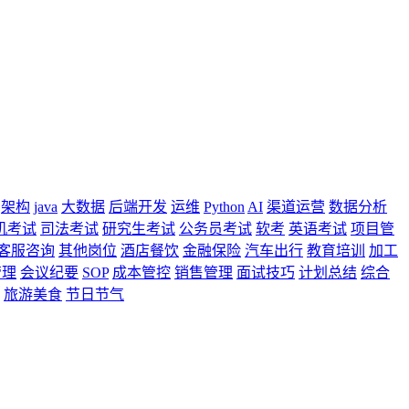
架构
java
大数据
后端开发
运维
Python
AI
渠道运营
数据分析
机考试
司法考试
研究生考试
公务员考试
软考
英语考试
项目管
客服咨询
其他岗位
酒店餐饮
金融保险
汽车出行
教育培训
加工
管理
会议纪要
SOP
成本管控
销售管理
面试技巧
计划总结
综合
旅游美食
节日节气