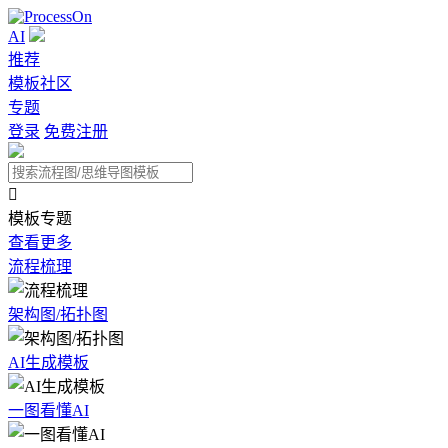
AI
推荐
模板社区
专题
登录
免费注册

模板专题
查看更多
流程梳理
架构图/拓扑图
AI生成模板
一图看懂AI