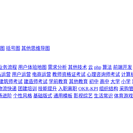
图
括号图
其他思维导图
业务流程
用户体验地图
需求分析
其他技术
云
php
算法
前端开发
品运营
用户运营
电商运营
教师资格证考试
心理咨询师考试
计算
建筑师考试
建造师考试
学前教育
其他教育
初中
高中
大学
小学
物流快递
团建培训
技能提升
入职离职
OKR-KPI
组织结构
采购
场进阶
个性风格
基础版式
通用模板
影视综艺
生活常识
体育游戏