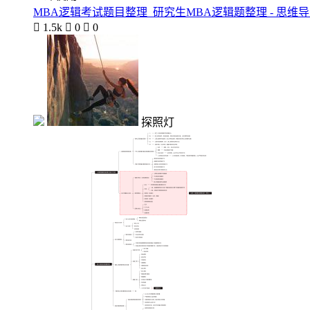
MBA逻辑考试题目整理_研究生MBA逻辑题整理 - 思维导

1.5k

0

0
探照灯