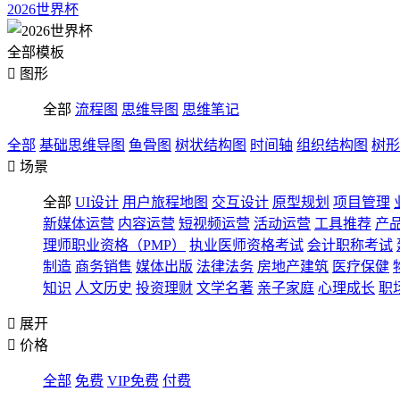
2026世界杯
全部模板

图形
全部
流程图
思维导图
思维笔记
全部
基础思维导图
鱼骨图
树状结构图
时间轴
组织结构图
树形

场景
全部
UI设计
用户旅程地图
交互设计
原型规划
项目管理
新媒体运营
内容运营
短视频运营
活动运营
工具推荐
产
理师职业资格（PMP）
执业医师资格考试
会计职称考试
制造
商务销售
媒体出版
法律法务
房地产建筑
医疗保健
知识
人文历史
投资理财
文学名著
亲子家庭
心理成长
职

展开

价格
全部
免费
VIP免费
付费