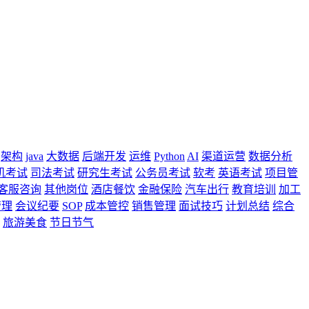
架构
java
大数据
后端开发
运维
Python
AI
渠道运营
数据分析
机考试
司法考试
研究生考试
公务员考试
软考
英语考试
项目管
客服咨询
其他岗位
酒店餐饮
金融保险
汽车出行
教育培训
加工
管理
会议纪要
SOP
成本管控
销售管理
面试技巧
计划总结
综合
旅游美食
节日节气