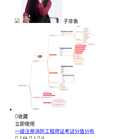
子非鱼

收藏
立即使用
一级注册消防工程师证考试分值分布

2.6k

1

0