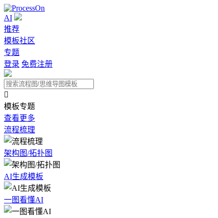
AI
推荐
模板社区
专题
登录
免费注册

模板专题
查看更多
流程梳理
架构图/拓扑图
AI生成模板
一图看懂AI