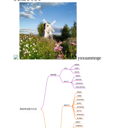
yuxuanmoge