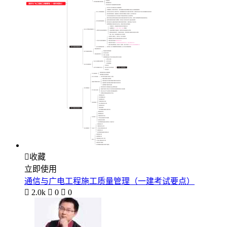

收藏
立即使用
通信与广电工程施工质量管理（一建考试要点）

2.0k

0

0