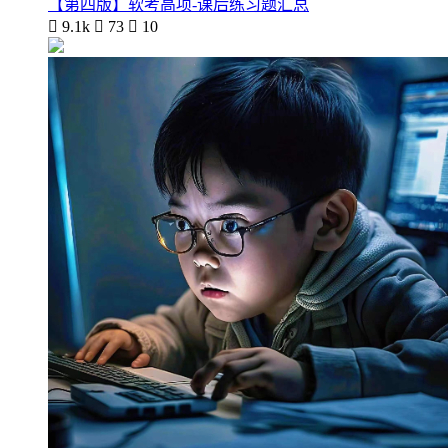
【第四版】软考高项-课后练习题汇总

9.1k

73

10