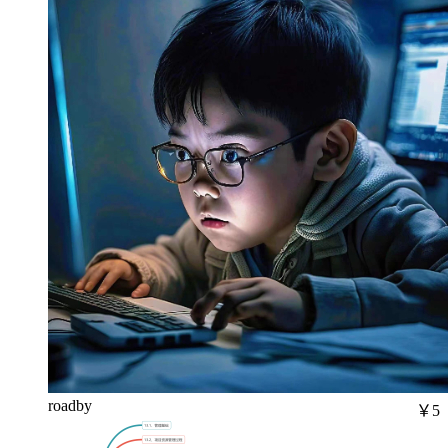
roadby
￥5