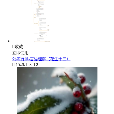

收藏
立即使用
公考行测-言语理解（花生十三）

15.2k

8

2