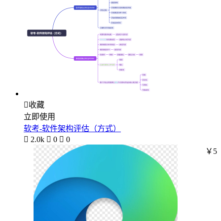

收藏
立即使用
软考-软件架构评估（方式）

2.0k

0

0
￥5