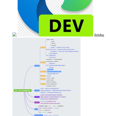
feishu