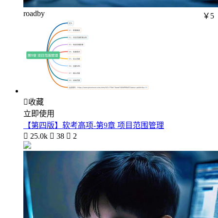
roadby
￥5

收藏
立即使用
【第四版】软考高项-第9章 项目范围管理

25.0k

38

2