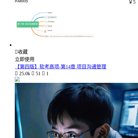
roadby
￥5

收藏
立即使用
【第四版】软考高项-第14章 项目沟通管理

25.0k

51

1