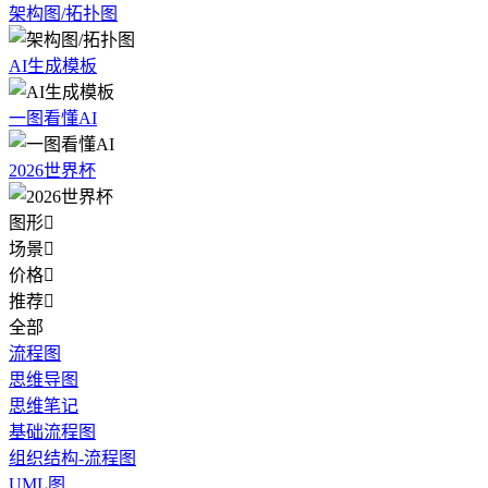
架构图/拓扑图
AI生成模板
一图看懂AI
2026世界杯
图形

场景

价格

推荐

全部
流程图
思维导图
思维笔记
基础流程图
组织结构-流程图
UML图