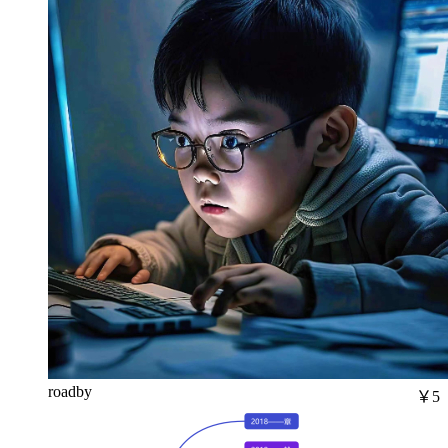
roadby
￥5