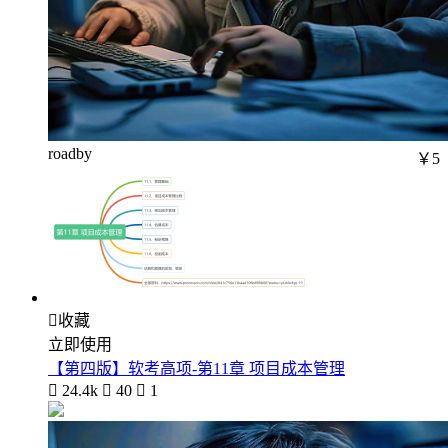
roadby
￥5

收藏
立即使用
【第四版】软考高项-第11章 项目成本管理

24.4k

40

1