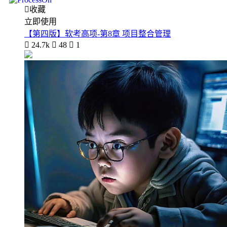

收藏
立即使用
【第四版】软考高项-第8章 项目整合管理

24.7k

48

1