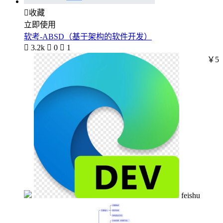

收藏
立即使用
软考-ABSD（基于架构的软件开发）

3.2k

0

1
￥5
feishu