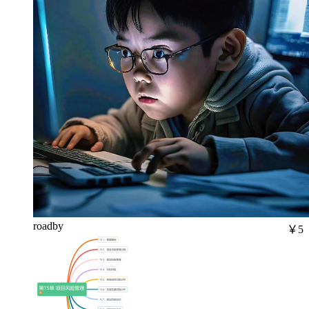
roadby
￥5