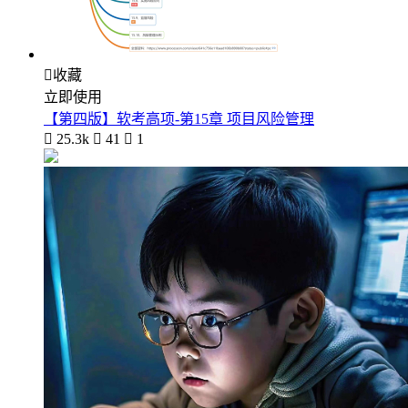

收藏
立即使用
【第四版】软考高项-第15章 项目风险管理

25.3k

41

1