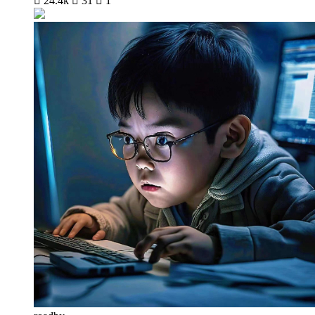

24.4k

31

1