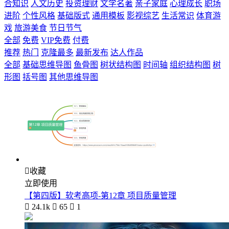
合知识
人文历史
投资理财
文学名著
亲子家庭
心理成长
职场
进阶
个性风格
基础版式
通用模板
影视综艺
生活常识
体育游
戏
旅游美食
节日节气
全部
免费
VIP免费
付费
推荐
热门
克隆最多
最新发布
达人作品
全部
基础思维导图
鱼骨图
树状结构图
时间轴
组织结构图
树
形图
括号图
其他思维导图

收藏
立即使用
【第四版】软考高项-第12章 项目质量管理

24.1k

65

1