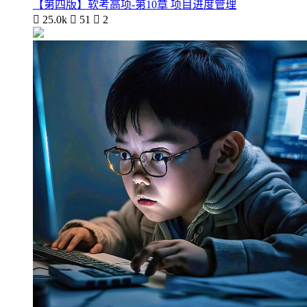
【第四版】软考高项-第10章 项目进度管理

25.0k

51

2