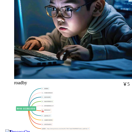
roadby
￥5