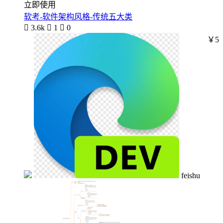
立即使用
软考-软件架构风格-传统五大类

3.6k

1

0
￥5
feishu