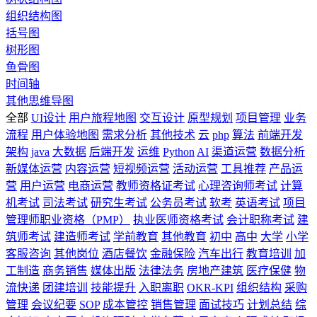
组织结构图
括号图
树形图
鱼骨图
时间轴
其他思维导图
全部
UI设计
用户旅程地图
交互设计
原型规划
项目管理
业务
流程
用户体验地图
需求分析
其他技术
云
php
算法
前端开发
架构
java
大数据
后端开发
运维
Python
AI
渠道运营
数据分析
新媒体运营
内容运营
短视频运营
活动运营
工具推荐
产品运
营
用户运营
电商运营
教师资格证考试
心理咨询师考试
计算
机考试
司法考试
研究生考试
公务员考试
软考
英语考试
项目
管理师职业资格（PMP）
执业医师资格考试
会计职称考试
建
筑师考试
建造师考试
学前教育
其他教育
初中
高中
大学
小学
客服咨询
其他岗位
酒店餐饮
金融保险
汽车出行
教育培训
加
工制造
商务销售
媒体出版
法律法务
房地产建筑
医疗保健
物
流快递
团建培训
技能提升
入职离职
OKR-KPI
组织结构
采购
管理
会议纪要
SOP
成本管控
销售管理
面试技巧
计划总结
综