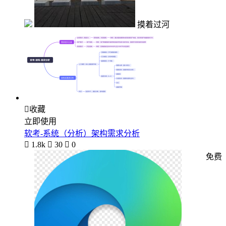
摸着过河

收藏
立即使用
软考-系统（分析）架构需求分析

1.8k

30

0
免费