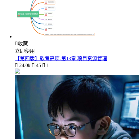

收藏
立即使用
【第四版】软考高项-第13章 项目资源管理

24.0k

45

1