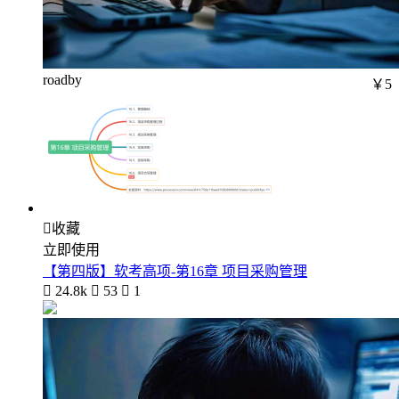
roadby
￥5

收藏
立即使用
【第四版】软考高项-第16章 项目采购管理

24.8k

53

1