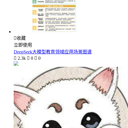

收藏
立即使用
DeepSeek大模型教育领域应用场景图谱

2.3k

0

0