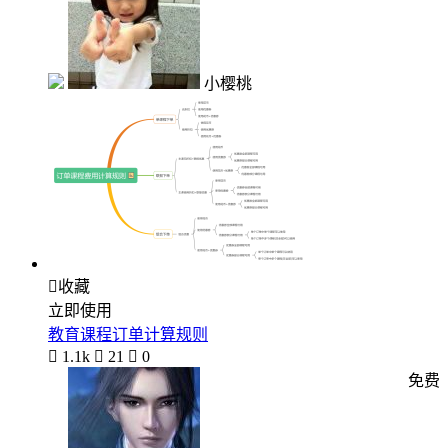
小樱桃

收藏
立即使用
教育课程订单计算规则

1.1k

21

0
免费