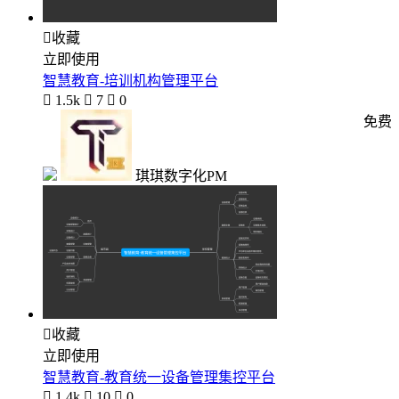

收藏
立即使用
智慧教育-培训机构管理平台

1.5k

7

0
免费
琪琪数字化PM

收藏
立即使用
智慧教育-教育统一设备管理集控平台

1.4k

10

0