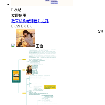

收藏
立即使用
教育机构老师晋升之路

899

0

0
￥5
王渔