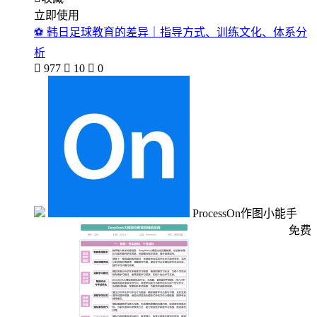
立即使用
⚽ 韩日足球教育的差异｜指导方式、训练文化、体系分
析

977

10

0
ProcessOn作图小能手
免费