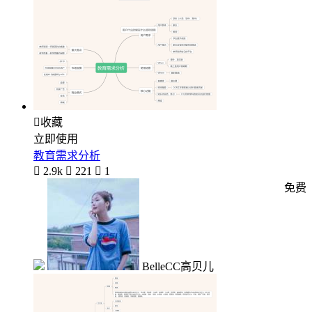

收藏
立即使用
教育需求分析

2.9k

221

1
免费
BelleCC高贝儿