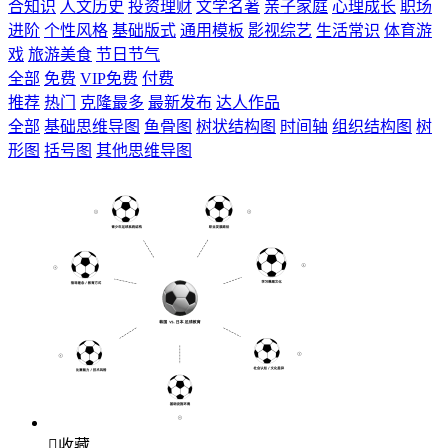
合知识
人文历史
投资理财
文学名著
亲子家庭
心理成长
职场
进阶
个性风格
基础版式
通用模板
影视综艺
生活常识
体育游
戏
旅游美食
节日节气
全部
免费
VIP免费
付费
推荐
热门
克隆最多
最新发布
达人作品
全部
基础思维导图
鱼骨图
树状结构图
时间轴
组织结构图
树
形图
括号图
其他思维导图

收藏