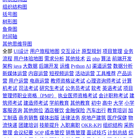
组织结构图
括号图
树形图
鱼骨图
时间轴
其他思维导图
全部
UI设计
用户旅程地图
交互设计
原型规划
项目管理
业务
流程
用户体验地图
需求分析
其他技术
云
php
算法
前端开发
架构
java
大数据
后端开发
运维
Python
AI
渠道运营
数据分析
新媒体运营
内容运营
短视频运营
活动运营
工具推荐
产品运
营
用户运营
电商运营
教师资格证考试
心理咨询师考试
计算
机考试
司法考试
研究生考试
公务员考试
软考
英语考试
项目
管理师职业资格（PMP）
执业医师资格考试
会计职称考试
建
筑师考试
建造师考试
学前教育
其他教育
初中
高中
大学
小学
客服咨询
其他岗位
酒店餐饮
金融保险
汽车出行
教育培训
加
工制造
商务销售
媒体出版
法律法务
房地产建筑
医疗保健
物
流快递
团建培训
技能提升
入职离职
OKR-KPI
组织结构
采购
管理
会议纪要
SOP
成本管控
销售管理
面试技巧
计划总结
综