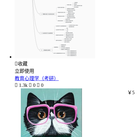

收藏
立即使用
教育心理学（考研）

1.3k

0

0
￥5