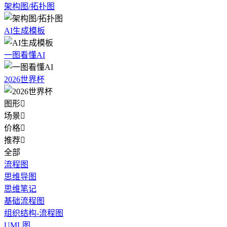
架构图/拓扑图
AI生成模板
一图看懂AI
2026世界杯
图形

场景

价格

推荐

全部
流程图
思维导图
思维笔记
基础流程图
组织结构-流程图
UML图