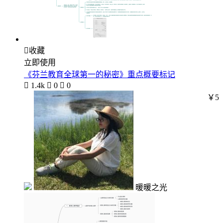

收藏
立即使用
《芬兰教育全球第一的秘密》重点概要标记

1.4k

0

0
￥5
暖暖之光