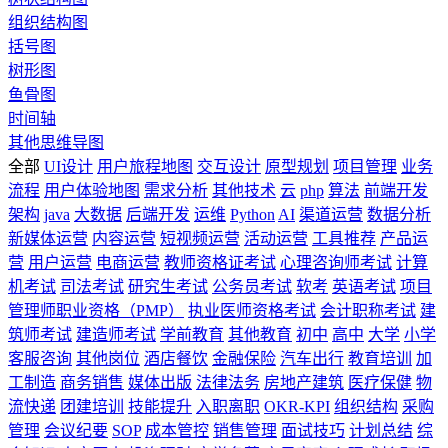
组织结构图
括号图
树形图
鱼骨图
时间轴
其他思维导图
全部
UI设计
用户旅程地图
交互设计
原型规划
项目管理
业务
流程
用户体验地图
需求分析
其他技术
云
php
算法
前端开发
架构
java
大数据
后端开发
运维
Python
AI
渠道运营
数据分析
新媒体运营
内容运营
短视频运营
活动运营
工具推荐
产品运
营
用户运营
电商运营
教师资格证考试
心理咨询师考试
计算
机考试
司法考试
研究生考试
公务员考试
软考
英语考试
项目
管理师职业资格（PMP）
执业医师资格考试
会计职称考试
建
筑师考试
建造师考试
学前教育
其他教育
初中
高中
大学
小学
客服咨询
其他岗位
酒店餐饮
金融保险
汽车出行
教育培训
加
工制造
商务销售
媒体出版
法律法务
房地产建筑
医疗保健
物
流快递
团建培训
技能提升
入职离职
OKR-KPI
组织结构
采购
管理
会议纪要
SOP
成本管控
销售管理
面试技巧
计划总结
综