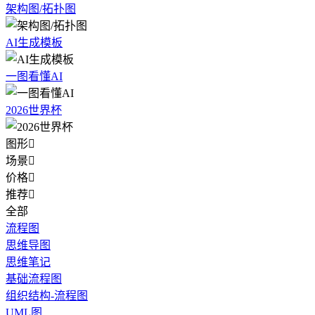
架构图/拓扑图
AI生成模板
一图看懂AI
2026世界杯
图形

场景

价格

推荐

全部
流程图
思维导图
思维笔记
基础流程图
组织结构-流程图
UML图