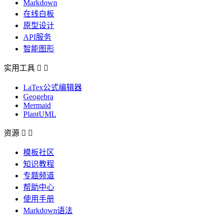
Markdown
在线白板
原型设计
API服务
智能图形
实用工具


LaTex公式编辑器
Geogebra
Mermaid
PlantUML
资源


模板社区
知识教程
专题频道
帮助中心
使用手册
Markdown语法