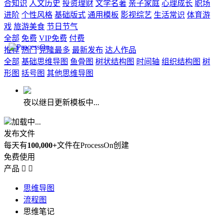
合知识
人文历史
投资理财
文学名著
亲子家庭
心理成长
职场
进阶
个性风格
基础版式
通用模板
影视综艺
生活常识
体育游
戏
旅游美食
节日节气
全部
免费
VIP免费
付费
推荐
热门
克隆最多
最新发布
达人作品
全部
基础思维导图
鱼骨图
树状结构图
时间轴
组织结构图
树
形图
括号图
其他思维导图
夜以继日更新模板中...
加载中...
发布文件
每天有
100,000+
文件在ProcessOn创建
免费使用
产品


思维导图
流程图
思维笔记