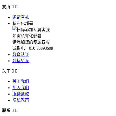
支持


邀请有礼
私有化部署
如需私有化部署
请添加您的专属客服
或致电：010-86393609
教育认证
对标Visio
关于


关于我们
加入我们
服务条款
隐私政策
联系

