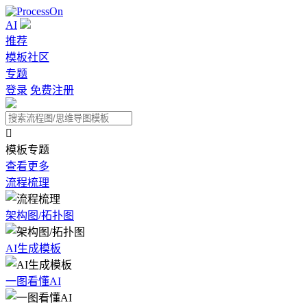
AI
推荐
模板社区
专题
登录
免费注册

模板专题
查看更多
流程梳理
架构图/拓扑图
AI生成模板
一图看懂AI