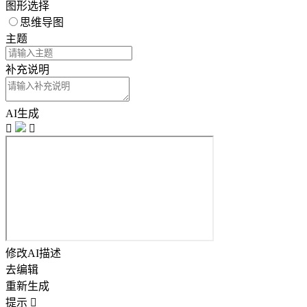
图形选择
思维导图
主题
补充说明
AI生成


修改AI描述
去编辑
重新生成
提示
