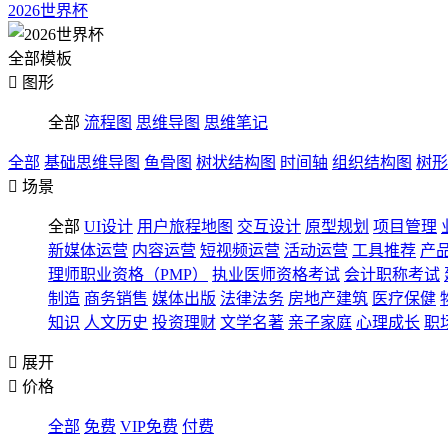
2026世界杯
全部模板

图形
全部
流程图
思维导图
思维笔记
全部
基础思维导图
鱼骨图
树状结构图
时间轴
组织结构图
树形

场景
全部
UI设计
用户旅程地图
交互设计
原型规划
项目管理
新媒体运营
内容运营
短视频运营
活动运营
工具推荐
产
理师职业资格（PMP）
执业医师资格考试
会计职称考试
制造
商务销售
媒体出版
法律法务
房地产建筑
医疗保健
知识
人文历史
投资理财
文学名著
亲子家庭
心理成长
职

展开

价格
全部
免费
VIP免费
付费