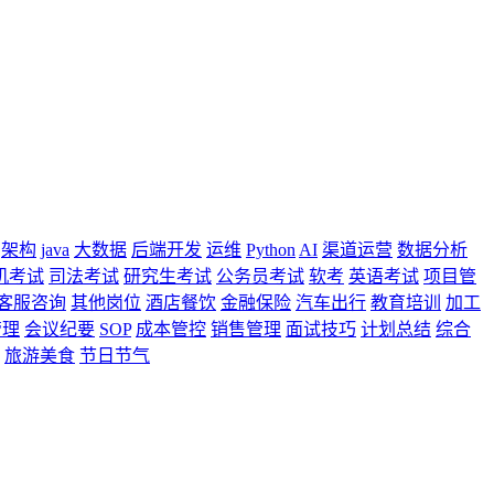
架构
java
大数据
后端开发
运维
Python
AI
渠道运营
数据分析
机考试
司法考试
研究生考试
公务员考试
软考
英语考试
项目管
客服咨询
其他岗位
酒店餐饮
金融保险
汽车出行
教育培训
加工
管理
会议纪要
SOP
成本管控
销售管理
面试技巧
计划总结
综合
旅游美食
节日节气