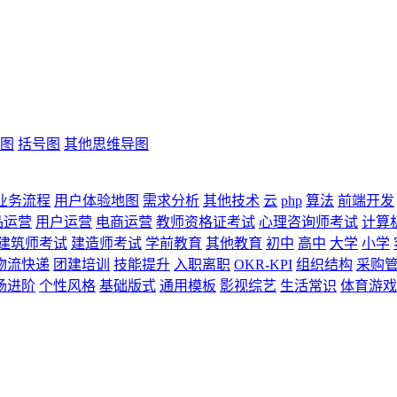
图
括号图
其他思维导图
业务流程
用户体验地图
需求分析
其他技术
云
php
算法
前端开发
品运营
用户运营
电商运营
教师资格证考试
心理咨询师考试
计算
建筑师考试
建造师考试
学前教育
其他教育
初中
高中
大学
小学
物流快递
团建培训
技能提升
入职离职
OKR-KPI
组织结构
采购
场进阶
个性风格
基础版式
通用模板
影视综艺
生活常识
体育游戏