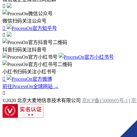

微信扫码关注公众号


抖音扫码关注抖音号
小红书扫码关注小红书号

前往ProcessOn全球网站 →

©2020 北京大麦地信息技术有限公司
京ICP备15008605号-1
|
京