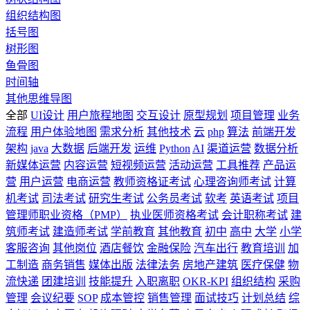
组织结构图
括号图
树形图
鱼骨图
时间轴
其他思维导图
全部
UI设计
用户旅程地图
交互设计
原型规划
项目管理
业务
流程
用户体验地图
需求分析
其他技术
云
php
算法
前端开发
架构
java
大数据
后端开发
运维
Python
AI
渠道运营
数据分析
新媒体运营
内容运营
短视频运营
活动运营
工具推荐
产品运
营
用户运营
电商运营
教师资格证考试
心理咨询师考试
计算
机考试
司法考试
研究生考试
公务员考试
软考
英语考试
项目
管理师职业资格（PMP）
执业医师资格考试
会计职称考试
建
筑师考试
建造师考试
学前教育
其他教育
初中
高中
大学
小学
客服咨询
其他岗位
酒店餐饮
金融保险
汽车出行
教育培训
加
工制造
商务销售
媒体出版
法律法务
房地产建筑
医疗保健
物
流快递
团建培训
技能提升
入职离职
OKR-KPI
组织结构
采购
管理
会议纪要
SOP
成本管控
销售管理
面试技巧
计划总结
综