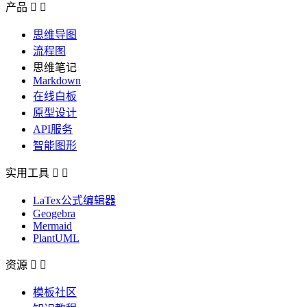
产品


思维导图
流程图
思维笔记
Markdown
在线白板
原型设计
API服务
智能图形
实用工具


LaTex公式编辑器
Geogebra
Mermaid
PlantUML
资源


模板社区