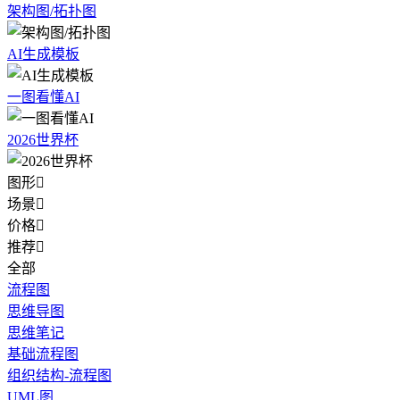
架构图/拓扑图
AI生成模板
一图看懂AI
2026世界杯
图形

场景

价格

推荐

全部
流程图
思维导图
思维笔记
基础流程图
组织结构-流程图
UML图