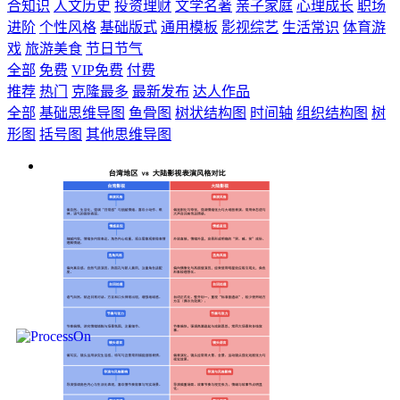
合知识
人文历史
投资理财
文学名著
亲子家庭
心理成长
职场
进阶
个性风格
基础版式
通用模板
影视综艺
生活常识
体育游
戏
旅游美食
节日节气
全部
免费
VIP免费
付费
推荐
热门
克隆最多
最新发布
达人作品
全部
基础思维导图
鱼骨图
树状结构图
时间轴
组织结构图
树
形图
括号图
其他思维导图