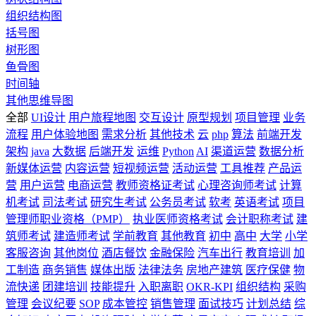
组织结构图
括号图
树形图
鱼骨图
时间轴
其他思维导图
全部
UI设计
用户旅程地图
交互设计
原型规划
项目管理
业务
流程
用户体验地图
需求分析
其他技术
云
php
算法
前端开发
架构
java
大数据
后端开发
运维
Python
AI
渠道运营
数据分析
新媒体运营
内容运营
短视频运营
活动运营
工具推荐
产品运
营
用户运营
电商运营
教师资格证考试
心理咨询师考试
计算
机考试
司法考试
研究生考试
公务员考试
软考
英语考试
项目
管理师职业资格（PMP）
执业医师资格考试
会计职称考试
建
筑师考试
建造师考试
学前教育
其他教育
初中
高中
大学
小学
客服咨询
其他岗位
酒店餐饮
金融保险
汽车出行
教育培训
加
工制造
商务销售
媒体出版
法律法务
房地产建筑
医疗保健
物
流快递
团建培训
技能提升
入职离职
OKR-KPI
组织结构
采购
管理
会议纪要
SOP
成本管控
销售管理
面试技巧
计划总结
综