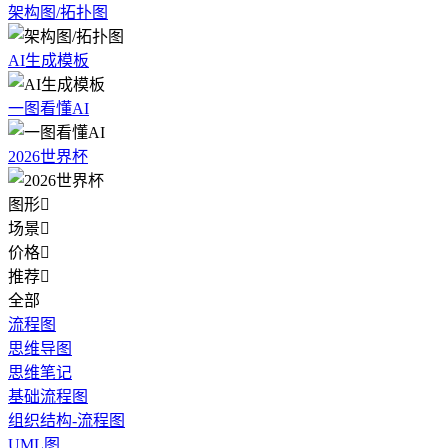
架构图/拓扑图
AI生成模板
一图看懂AI
2026世界杯
图形

场景

价格

推荐

全部
流程图
思维导图
思维笔记
基础流程图
组织结构-流程图
UML图