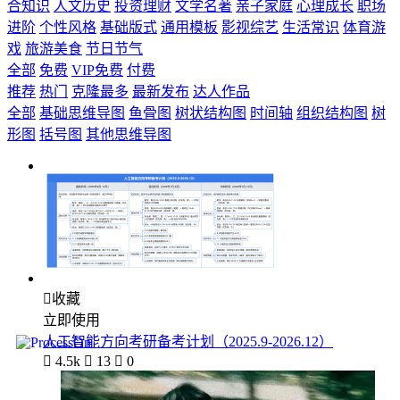
合知识
人文历史
投资理财
文学名著
亲子家庭
心理成长
职场
进阶
个性风格
基础版式
通用模板
影视综艺
生活常识
体育游
戏
旅游美食
节日节气
全部
免费
VIP免费
付费
推荐
热门
克隆最多
最新发布
达人作品
全部
基础思维导图
鱼骨图
树状结构图
时间轴
组织结构图
树
形图
括号图
其他思维导图

收藏
立即使用
人工智能方向考研备考计划（2025.9-2026.12）

4.5k

13

0