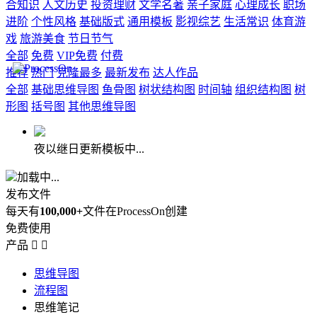
合知识
人文历史
投资理财
文学名著
亲子家庭
心理成长
职场
进阶
个性风格
基础版式
通用模板
影视综艺
生活常识
体育游
戏
旅游美食
节日节气
全部
免费
VIP免费
付费
推荐
热门
克隆最多
最新发布
达人作品
全部
基础思维导图
鱼骨图
树状结构图
时间轴
组织结构图
树
形图
括号图
其他思维导图
夜以继日更新模板中...
加载中...
发布文件
每天有
100,000+
文件在ProcessOn创建
免费使用
产品


思维导图
流程图
思维笔记