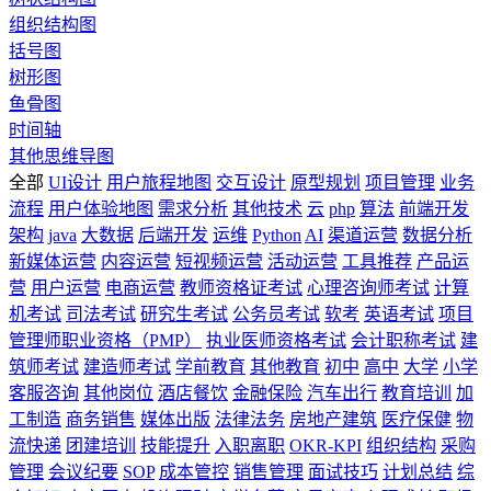
组织结构图
括号图
树形图
鱼骨图
时间轴
其他思维导图
全部
UI设计
用户旅程地图
交互设计
原型规划
项目管理
业务
流程
用户体验地图
需求分析
其他技术
云
php
算法
前端开发
架构
java
大数据
后端开发
运维
Python
AI
渠道运营
数据分析
新媒体运营
内容运营
短视频运营
活动运营
工具推荐
产品运
营
用户运营
电商运营
教师资格证考试
心理咨询师考试
计算
机考试
司法考试
研究生考试
公务员考试
软考
英语考试
项目
管理师职业资格（PMP）
执业医师资格考试
会计职称考试
建
筑师考试
建造师考试
学前教育
其他教育
初中
高中
大学
小学
客服咨询
其他岗位
酒店餐饮
金融保险
汽车出行
教育培训
加
工制造
商务销售
媒体出版
法律法务
房地产建筑
医疗保健
物
流快递
团建培训
技能提升
入职离职
OKR-KPI
组织结构
采购
管理
会议纪要
SOP
成本管控
销售管理
面试技巧
计划总结
综