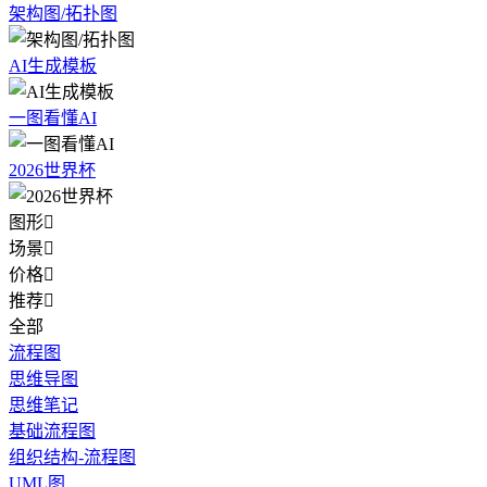
架构图/拓扑图
AI生成模板
一图看懂AI
2026世界杯
图形

场景

价格

推荐

全部
流程图
思维导图
思维笔记
基础流程图
组织结构-流程图
UML图