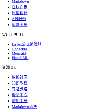
Markdown
在线白板
原型设计
API服务
智能图形
实用工具


LaTex公式编辑器
Geogebra
Mermaid
PlantUML
资源


模板社区
知识教程
专题频道
帮助中心
使用手册
Markdown语法