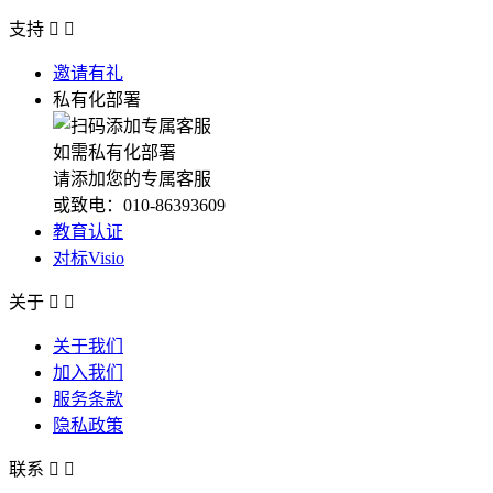
支持


邀请有礼
私有化部署
如需私有化部署
请添加您的专属客服
或致电：010-86393609
教育认证
对标Visio
关于


关于我们
加入我们
服务条款
隐私政策
联系

