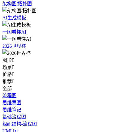
架构图/拓扑图
AI生成模板
一图看懂AI
2026世界杯
图形

场景

价格

推荐

全部
流程图
思维导图
思维笔记
基础流程图
组织结构-流程图
UML图