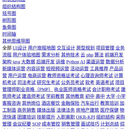
组织结构图
括号图
树形图
鱼骨图
时间轴
其他思维导图
全部
UI设计
用户旅程地图
交互设计
原型规划
项目管理
业务
流程
用户体验地图
需求分析
其他技术
云
php
算法
前端开发
架构
java
大数据
后端开发
运维
Python
AI
渠道运营
数据分析
新媒体运营
内容运营
短视频运营
活动运营
工具推荐
产品运
营
用户运营
电商运营
教师资格证考试
心理咨询师考试
计算
机考试
司法考试
研究生考试
公务员考试
软考
英语考试
项目
管理师职业资格（PMP）
执业医师资格考试
会计职称考试
建
筑师考试
建造师考试
学前教育
其他教育
初中
高中
大学
小学
客服咨询
其他岗位
酒店餐饮
金融保险
汽车出行
教育培训
加
工制造
商务销售
媒体出版
法律法务
房地产建筑
医疗保健
物
流快递
团建培训
技能提升
入职离职
OKR-KPI
组织结构
采购
管理
会议纪要
SOP
成本管控
销售管理
面试技巧
计划总结
综