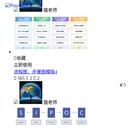
猿老师

收藏
立即使用
流程图、步骤图模版4

565

2

2
￥5
猿老师