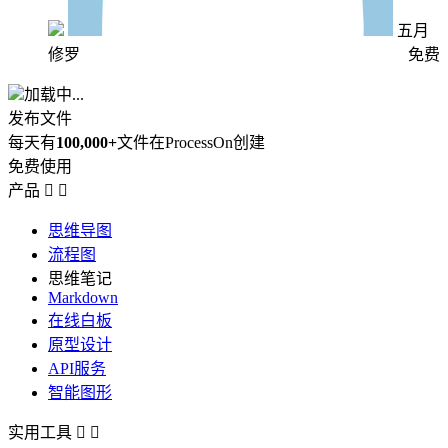
五月
修罗
免费
加载中...
发布文件
每天有
100,000+
文件在ProcessOn创建
免费使用
产品


思维导图
流程图
思维笔记
Markdown
在线白板
原型设计
API服务
智能图形
实用工具

