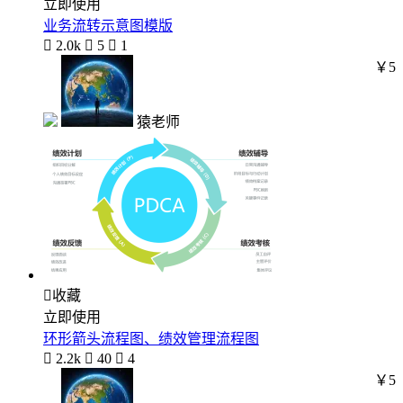
立即使用
业务流转示意图模版

2.0k

5

1
￥5
猿老师

收藏
立即使用
环形箭头流程图、绩效管理流程图

2.2k

40

4
￥5