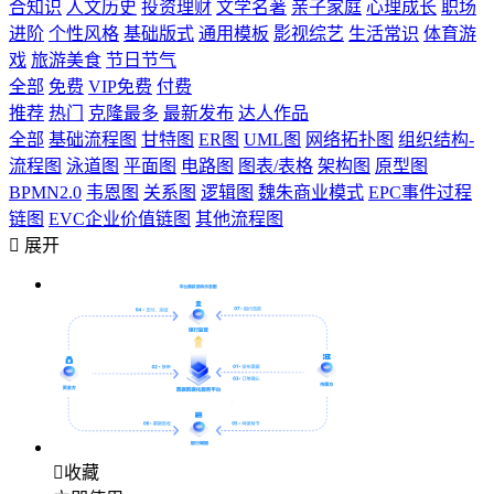
合知识
人文历史
投资理财
文学名著
亲子家庭
心理成长
职场
进阶
个性风格
基础版式
通用模板
影视综艺
生活常识
体育游
戏
旅游美食
节日节气
全部
免费
VIP免费
付费
推荐
热门
克隆最多
最新发布
达人作品
全部
基础流程图
甘特图
ER图
UML图
网络拓扑图
组织结构-
流程图
泳道图
平面图
电路图
图表/表格
架构图
原型图
BPMN2.0
韦恩图
关系图
逻辑图
魏朱商业模式
EPC事件过程
链图
EVC企业价值链图
其他流程图

展开

收藏