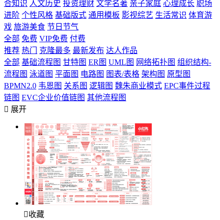
合知识
人文历史
投资理财
文学名著
亲子家庭
心理成长
职场
进阶
个性风格
基础版式
通用模板
影视综艺
生活常识
体育游
戏
旅游美食
节日节气
全部
免费
VIP免费
付费
推荐
热门
克隆最多
最新发布
达人作品
全部
基础流程图
甘特图
ER图
UML图
网络拓扑图
组织结构-
流程图
泳道图
平面图
电路图
图表/表格
架构图
原型图
BPMN2.0
韦恩图
关系图
逻辑图
魏朱商业模式
EPC事件过程
链图
EVC企业价值链图
其他流程图

展开

收藏