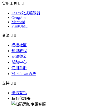
实用工具


LaTex公式编辑器
Geogebra
Mermaid
PlantUML
资源


模板社区
知识教程
专题频道
帮助中心
使用手册
Markdown语法
支持


邀请有礼
私有化部署