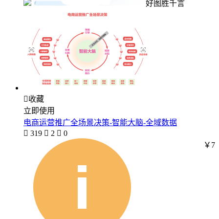
好图胜千言

收藏
立即使用
电商运营推广全场景决策-智能大脑-全域数据

319

2

0
￥7