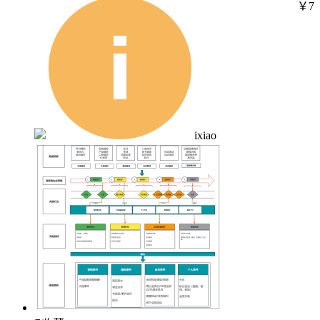
￥7
ixiao