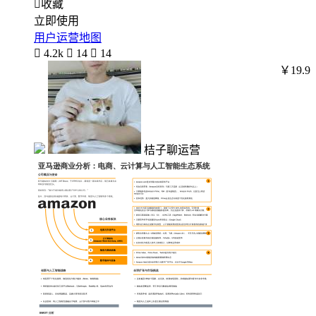

收藏
立即使用
用户运营地图

4.2k

14

14
￥19.9
桔子聊运营