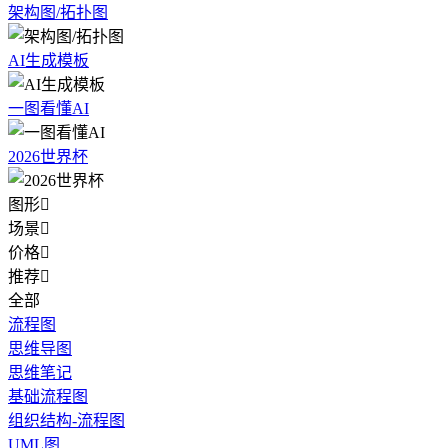
架构图/拓扑图
AI生成模板
一图看懂AI
2026世界杯
图形

场景

价格

推荐

全部
流程图
思维导图
思维笔记
基础流程图
组织结构-流程图
UML图