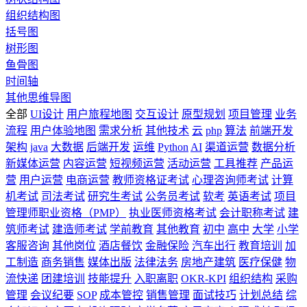
组织结构图
括号图
树形图
鱼骨图
时间轴
其他思维导图
全部
UI设计
用户旅程地图
交互设计
原型规划
项目管理
业务
流程
用户体验地图
需求分析
其他技术
云
php
算法
前端开发
架构
java
大数据
后端开发
运维
Python
AI
渠道运营
数据分析
新媒体运营
内容运营
短视频运营
活动运营
工具推荐
产品运
营
用户运营
电商运营
教师资格证考试
心理咨询师考试
计算
机考试
司法考试
研究生考试
公务员考试
软考
英语考试
项目
管理师职业资格（PMP）
执业医师资格考试
会计职称考试
建
筑师考试
建造师考试
学前教育
其他教育
初中
高中
大学
小学
客服咨询
其他岗位
酒店餐饮
金融保险
汽车出行
教育培训
加
工制造
商务销售
媒体出版
法律法务
房地产建筑
医疗保健
物
流快递
团建培训
技能提升
入职离职
OKR-KPI
组织结构
采购
管理
会议纪要
SOP
成本管控
销售管理
面试技巧
计划总结
综