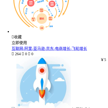

收藏
立即使用
互联网-阿里-亚马逊-京东-电商增长-飞轮增长

264

0

0
￥5