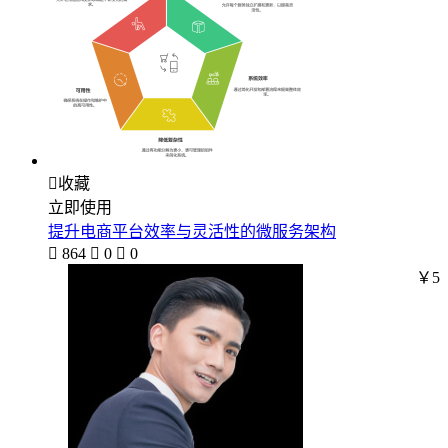

收藏
立即使用
提升电商平台效率与灵活性的微服务架构

864

0

0
￥5