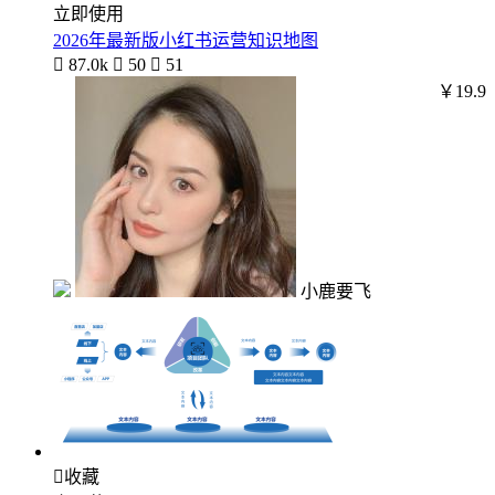
立即使用
2026年最新版小红书运营知识地图

87.0k

50

51
￥19.9
小鹿要飞

收藏