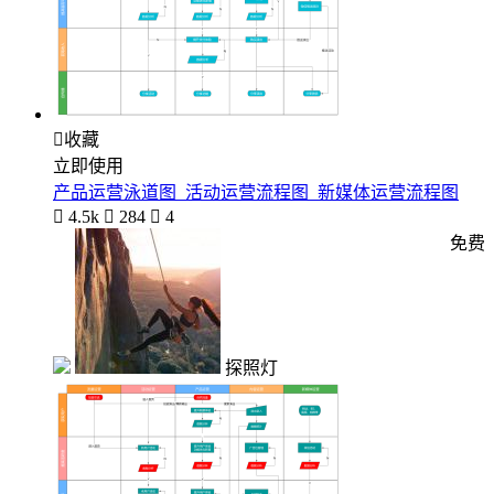

收藏
立即使用
产品运营泳道图_活动运营流程图_新媒体运营流程图

4.5k

284

4
免费
探照灯