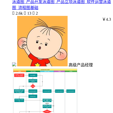
泳道图_产品开发泳道图_产品立项泳道图_软件运营泳道
图_流程图基础

2.6k

13

2
￥4.3
高级产品经理