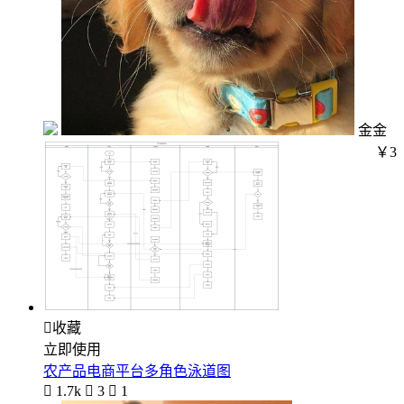
金金
￥3

收藏
立即使用
农产品电商平台多角色泳道图

1.7k

3

1