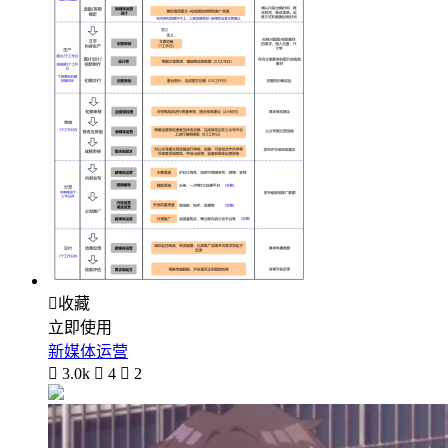

收藏
立即使用
新媒体运营

3.0k

4

2