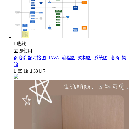

收藏
立即使用
商仓商配对接图_JAVA_流程图_架构图_系统图_电商_物
流

85.1k

33

7