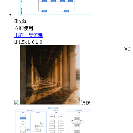

收藏
立即使用
电商上架流程

1.5k

0

0
￥3
锦瑟