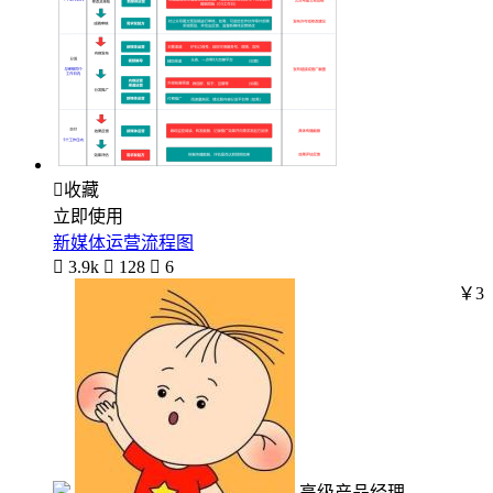

收藏
立即使用
新媒体运营流程图

3.9k

128

6
￥3
高级产品经理