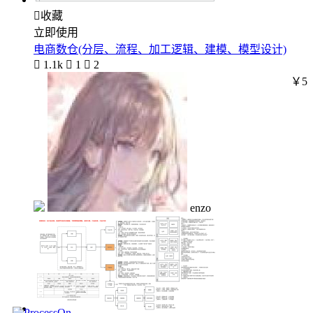

收藏
立即使用
电商数仓(分层、流程、加工逻辑、建模、模型设计)

1.1k

1

2
￥5
enzo