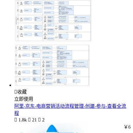

收藏
立即使用
阿里-京东-电商营销活动流程管理-创建-参与-查看全流
程

1.8k

21

2
￥6