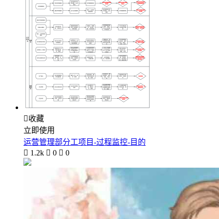

收藏
立即使用
运营管理部分工项目-过程监控-目的

1.2k

0

0