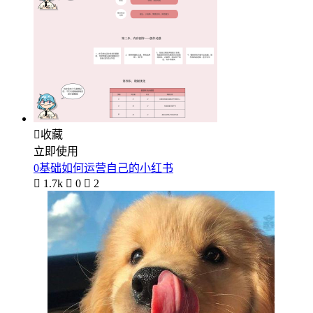

收藏
立即使用
0基础如何运营自己的小红书

1.7k

0

2