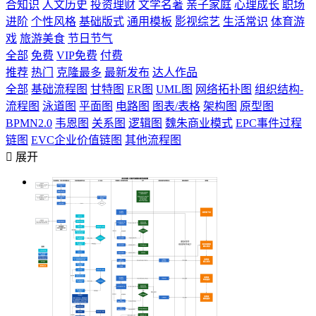
合知识
人文历史
投资理财
文学名著
亲子家庭
心理成长
职场
进阶
个性风格
基础版式
通用模板
影视综艺
生活常识
体育游
戏
旅游美食
节日节气
全部
免费
VIP免费
付费
推荐
热门
克隆最多
最新发布
达人作品
全部
基础流程图
甘特图
ER图
UML图
网络拓扑图
组织结构-
流程图
泳道图
平面图
电路图
图表/表格
架构图
原型图
BPMN2.0
韦恩图
关系图
逻辑图
魏朱商业模式
EPC事件过程
链图
EVC企业价值链图
其他流程图

展开