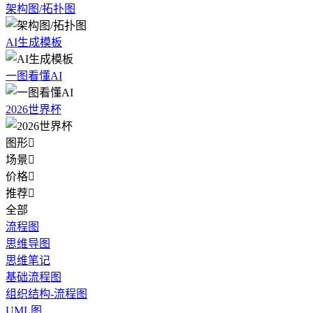
架构图/拓扑图
AI生成模板
一图看懂AI
2026世界杯
图形

场景

价格

推荐

全部
流程图
思维导图
思维笔记
基础流程图
组织结构-流程图
UML图