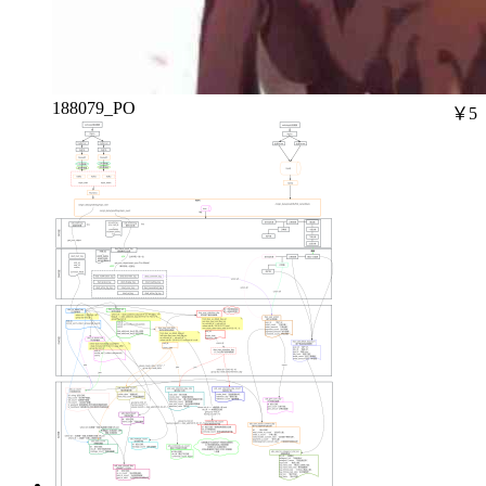
188079_PO
￥5