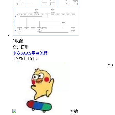

收藏
立即使用
电商SAAS平台流程

2.5k

10

4
￥3
方糖