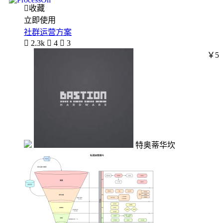

收藏
立即使用
社群运营方案

2.3k

4

3
￥5
特奥蒂华坎