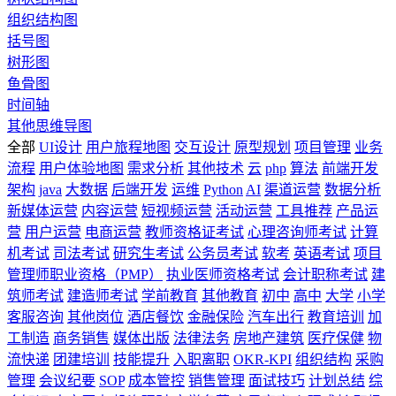
组织结构图
括号图
树形图
鱼骨图
时间轴
其他思维导图
全部
UI设计
用户旅程地图
交互设计
原型规划
项目管理
业务
流程
用户体验地图
需求分析
其他技术
云
php
算法
前端开发
架构
java
大数据
后端开发
运维
Python
AI
渠道运营
数据分析
新媒体运营
内容运营
短视频运营
活动运营
工具推荐
产品运
营
用户运营
电商运营
教师资格证考试
心理咨询师考试
计算
机考试
司法考试
研究生考试
公务员考试
软考
英语考试
项目
管理师职业资格（PMP）
执业医师资格考试
会计职称考试
建
筑师考试
建造师考试
学前教育
其他教育
初中
高中
大学
小学
客服咨询
其他岗位
酒店餐饮
金融保险
汽车出行
教育培训
加
工制造
商务销售
媒体出版
法律法务
房地产建筑
医疗保健
物
流快递
团建培训
技能提升
入职离职
OKR-KPI
组织结构
采购
管理
会议纪要
SOP
成本管控
销售管理
面试技巧
计划总结
综