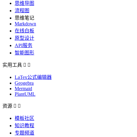
思维导图
流程图
思维笔记
Markdown
在线白板
原型设计
API服务
智能图形
实用工具


LaTex公式编辑器
Geogebra
Mermaid
PlantUML
资源


模板社区
知识教程
专题频道