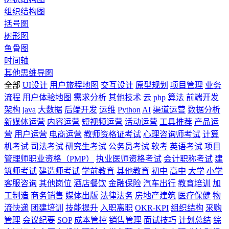
组织结构图
括号图
树形图
鱼骨图
时间轴
其他思维导图
全部
UI设计
用户旅程地图
交互设计
原型规划
项目管理
业务
流程
用户体验地图
需求分析
其他技术
云
php
算法
前端开发
架构
java
大数据
后端开发
运维
Python
AI
渠道运营
数据分析
新媒体运营
内容运营
短视频运营
活动运营
工具推荐
产品运
营
用户运营
电商运营
教师资格证考试
心理咨询师考试
计算
机考试
司法考试
研究生考试
公务员考试
软考
英语考试
项目
管理师职业资格（PMP）
执业医师资格考试
会计职称考试
建
筑师考试
建造师考试
学前教育
其他教育
初中
高中
大学
小学
客服咨询
其他岗位
酒店餐饮
金融保险
汽车出行
教育培训
加
工制造
商务销售
媒体出版
法律法务
房地产建筑
医疗保健
物
流快递
团建培训
技能提升
入职离职
OKR-KPI
组织结构
采购
管理
会议纪要
SOP
成本管控
销售管理
面试技巧
计划总结
综