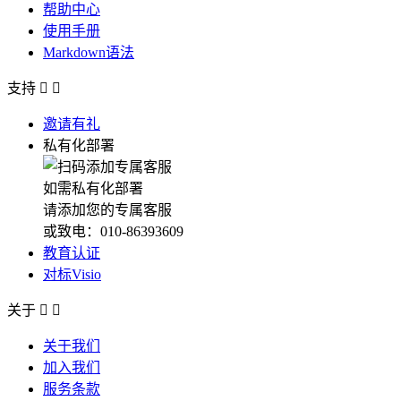
帮助中心
使用手册
Markdown语法
支持


邀请有礼
私有化部署
如需私有化部署
请添加您的专属客服
或致电：010-86393609
教育认证
对标Visio
关于


关于我们
加入我们
服务条款