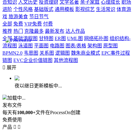
合知识
人文历史
投资理财
文学名著
亲子家庭
心理成长
职场
进阶
个性风格
基础版式
通用模板
影视综艺
生活常识
体育游
戏
旅游美食
节日节气
全部
免费
VIP免费
付费
推荐
热门
克隆最多
最新发布
达人作品
全部
基础流程图
甘特图
ER图
UML图
网络拓扑图
组织结构-
流程图
泳道图
平面图
电路图
图表/表格
架构图
原型图
BPMN2.0
韦恩图
关系图
逻辑图
魏朱商业模式
EPC事件过程
链图
EVC企业价值链图
其他流程图

展开
夜以继日更新模板中...
加载中...
发布文件
每天有
100,000+
文件在ProcessOn创建
免费使用
产品

