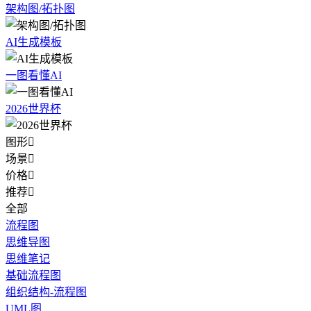
架构图/拓扑图
AI生成模板
一图看懂AI
2026世界杯
图形

场景

价格

推荐

全部
流程图
思维导图
思维笔记
基础流程图
组织结构-流程图
UML图