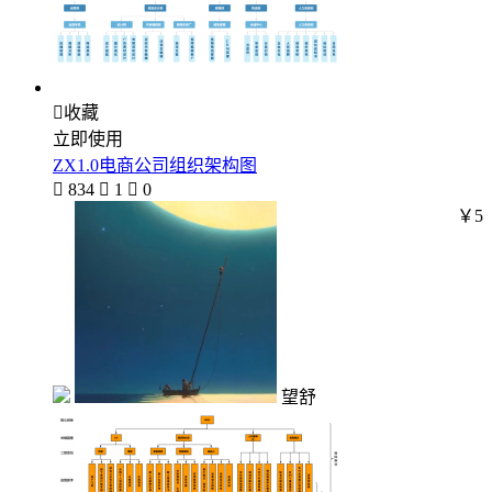

收藏
立即使用
ZX1.0电商公司组织架构图

834

1

0
￥5
望舒