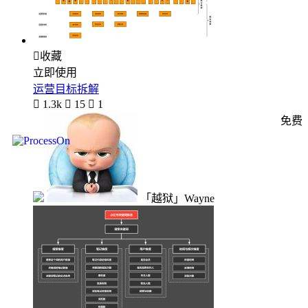

收藏
立即使用
运营目标拆解

1.3k

15

1
免费
「越狱」Wayne