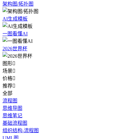
架构图/拓扑图
AI生成模板
一图看懂AI
2026世界杯
图形

场景

价格

推荐

全部
流程图
思维导图
思维笔记
基础流程图
组织结构-流程图
UML图