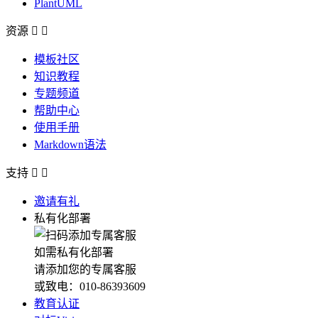
PlantUML
资源


模板社区
知识教程
专题频道
帮助中心
使用手册
Markdown语法
支持


邀请有礼
私有化部署
如需私有化部署
请添加您的专属客服
或致电：010-86393609
教育认证