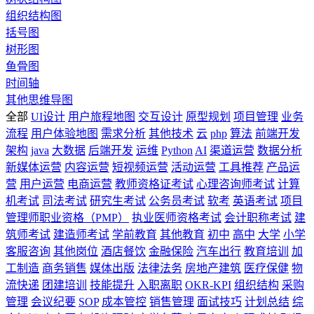
组织结构图
括号图
树形图
鱼骨图
时间轴
其他思维导图
全部
UI设计
用户旅程地图
交互设计
原型规划
项目管理
业务
流程
用户体验地图
需求分析
其他技术
云
php
算法
前端开发
架构
java
大数据
后端开发
运维
Python
AI
渠道运营
数据分析
新媒体运营
内容运营
短视频运营
活动运营
工具推荐
产品运
营
用户运营
电商运营
教师资格证考试
心理咨询师考试
计算
机考试
司法考试
研究生考试
公务员考试
软考
英语考试
项目
管理师职业资格（PMP）
执业医师资格考试
会计职称考试
建
筑师考试
建造师考试
学前教育
其他教育
初中
高中
大学
小学
客服咨询
其他岗位
酒店餐饮
金融保险
汽车出行
教育培训
加
工制造
商务销售
媒体出版
法律法务
房地产建筑
医疗保健
物
流快递
团建培训
技能提升
入职离职
OKR-KPI
组织结构
采购
管理
会议纪要
SOP
成本管控
销售管理
面试技巧
计划总结
综