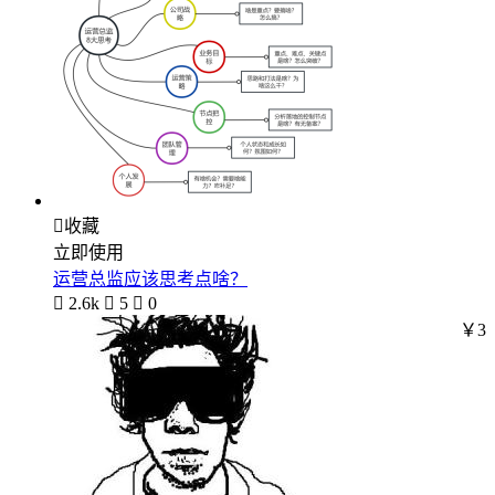

收藏
立即使用
运营总监应该思考点啥？

2.6k

5

0
￥3