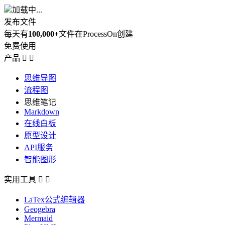
加载中...
发布文件
每天有
100,000+
文件在ProcessOn创建
免费使用
产品


思维导图
流程图
思维笔记
Markdown
在线白板
原型设计
API服务
智能图形
实用工具


LaTex公式编辑器
Geogebra
Mermaid