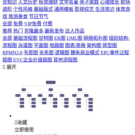
合知识
人文历史
投资理财
文学名著
亲子家庭
心理成长
职场
进阶
个性风格
基础版式
通用模板
影视综艺
生活常识
体育游
戏
旅游美食
节日节气
全部
免费
VIP免费
付费
推荐
热门
克隆最多
最新发布
达人作品
全部
基础流程图
甘特图
ER图
UML图
网络拓扑图
组织结构-
流程图
泳道图
平面图
电路图
图表/表格
架构图
原型图
BPMN2.0
韦恩图
关系图
逻辑图
魏朱商业模式
EPC事件过程
链图
EVC企业价值链图
其他流程图

展开

收藏
立即使用